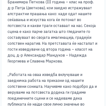
Бранимира Петкова (III година – клас на проф.
д-р Петја Цветкова), кои заедно истражуваат
апстрактни прашања како: каде одат нашите
сеќавања и искуства кога ќе потонат во
потсвеста и какви траги оставаат на нас. Секоја
сцена е како парче загатка што гледачите го
составуваат во својата имагинација, градејќи
сопствен наратив. На претставата ќе настапат и
гости изведувачи од втора година – класот на
доц. д-р Александар Манџуков – Надежда
Георгиева и Славена Маркова.
„Работата на оваа изведба вклучуваше и
заедничка работа на приказни од нашите
сопствени соништа. Научивме како подобро да и
веруваме на потсвеста додека ги градиме
поединечните сцени и се надеваме дека
публиката ќе најде свое лично значење во