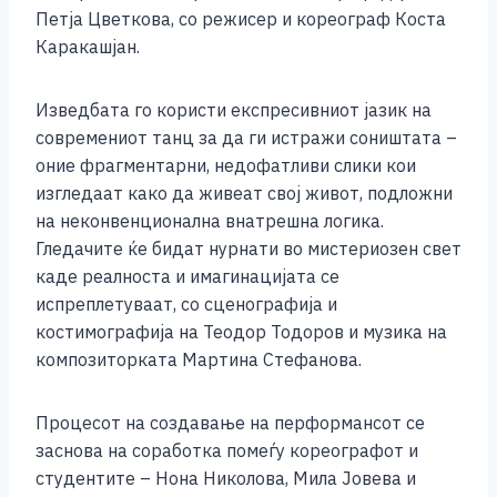
o
g
p
n
Петја Цветкова, со режисер и кореограф Коста
o
er
p
k
Каракашјан.
k
Изведбата го користи експресивниот јазик на
современиот танц за да ги истражи соништата –
оние фрагментарни, недофатливи слики кои
изгледаат како да живеат свој живот, подложни
на неконвенционална внатрешна логика.
Гледачите ќе бидат нурнати во мистериозен свет
каде реалноста и имагинацијата се
испреплетуваат, со сценографија и
костимографија на Теодор Тодоров и музика на
композиторката Мартина Стефанова.
Процесот на создавање на перформансот се
заснова на соработка помеѓу кореографот и
студентите – Нона Николова, Мила Јовева и