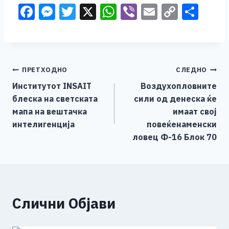
F
M
T
X
W
Vi
E
C
S
a
e
wi
h
b
m
o
h
c
ss
tt
at
er
ai
p
ar
e
e
er
s
l
y
e
Навигација
ПРЕТХОДНО
СЛЕДНО
b
n
A
Li
Институтот INSAIT
Воздухопловните
o
g
p
n
на
блеска на светската
сили од денеска ќе
o
er
p
k
напис
мапа на вештачка
имаат свој
k
интелигенција
повеќенаменски
ловец Ф-16 Блок 70
Слични Објави