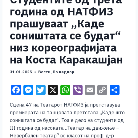
година од НАТФИЗ
прашуваат „Каде
соништата се будат“
низ кореографијата
на Коста Каракашјан
31.01.2025
Вести
,
По надвор
F
M
T
X
W
Vi
E
C
S
a
e
wi
h
b
m
o
h
Сцена 47 на Театарот НАТФИЗ ја претставува
c
ss
tt
at
er
ai
p
ar
премиерата на танцовата претстава „Каде што
e
e
er
s
l
y
e
соништата се будат“. Тоа е дело на студенти од
b
n
A
Li
III година од насоката „Театар на движење –
Невербален театар“ во класот на проф. д-р