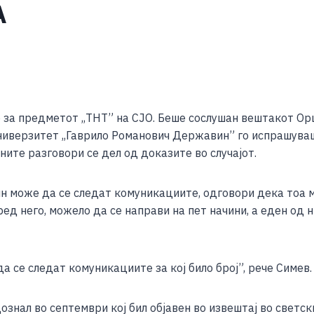
А
S
h
 за предметот ,,ТНТ” на СЈО. Беше сослушан вештакот О
ar
универзитет ,,Гаврило Романович Державин” го испрашува
e
ните разговори се дел од доказите во случајот.
н може да се следат комуникациите, одговори дека тоа м
д него, можело да се направи на пет начини, а еден од 
да се следат комуникациите за кој било број”, рече Симев.
знал во септември кој бил објавен во извештај во светск