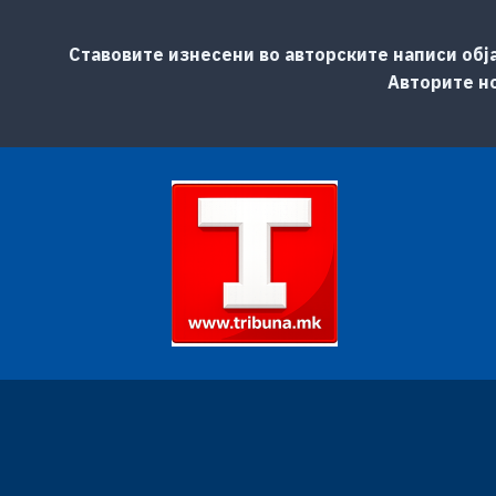
Ставовите изнесени во авторските написи обј
Авторите но