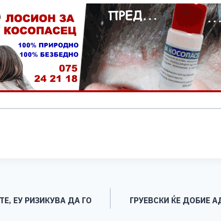
S
h
ar
e
ТЕ, ЕУ РИЗИКУВА ДА ГО
ГРУЕВСКИ ЌЕ ДОБИЕ 