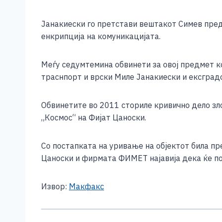
Јанакиески го претстави вештакот Симев пред
енкрипција на комуникацијата.
Меѓу седумтемина обвинети за овој предмет ко
траснпорт и врски Миле Јанакиески и ексградо
Обвинетите во 2011 сториле кривично дело зл
„Космос“ на Фијат Цаноски.
Со постапката на уривање на објектот била пр
Цаноски и фирмата ФИМЕТ најавија дека ќе п
Извор:
Макфакс