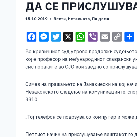
ДА СЕ ПРИСЛУШУВ
15.10.2019
Вести
,
Истакнато
,
По дома
F
M
T
X
W
Vi
E
C
a
e
wi
h
b
m
o
Во кривичниот суд утрово продолжи судењето
c
ss
tt
at
er
ai
p
кој е професор на меѓународниот славјански 
e
e
er
s
l
y
смс пораките во СЈО кои заедно со прислушува
b
n
A
Li
o
g
p
n
Симев на прашањето на Јанакиески на кој начи
Незаконското следење на комуникациите, споре
o
er
p
k
3310.
k
,,Тој телефон се поврзува со компјутер и може 
Петтиот начин на прислушување вештакот го до