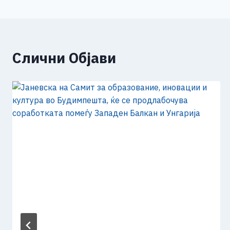
напис
k
Слични Објави