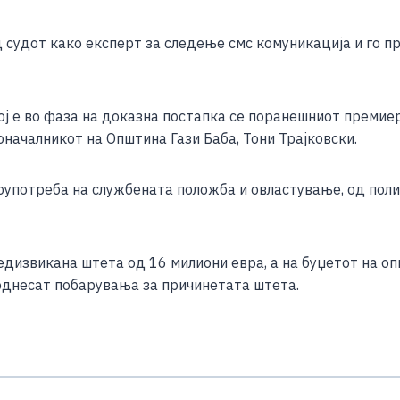
 судот како експерт за следење смс комуникација и го 
ј е во фаза на доказна постапка се поранешниот премиер
началникот на Општина Гази Баба, Тони Трајковски.
оупотреба на службената положба и овластување, од пол
едизвикана штета од 16 милиони евра, а на буџетот на о
однесат побарувања за причинетата штета.