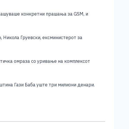
прашуваше конкретни прашања за GSM, и
, Никола Груевски, ексминистерот за
итичка омраза со уривање на комплексот
пштина Гази Баба уште три милиони денари.