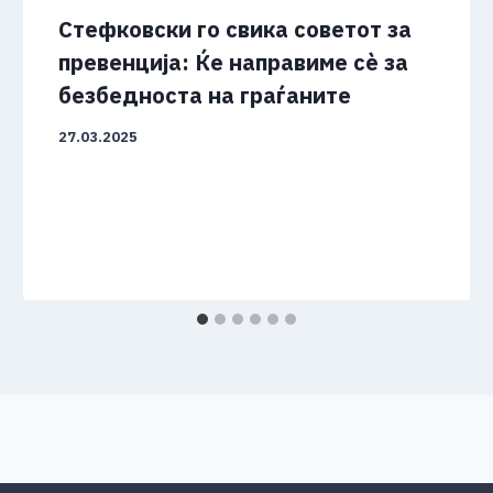
Стефковски го свика советот за
превенција: Ќе направиме сѐ за
безбедноста на граѓаните
27.03.2025