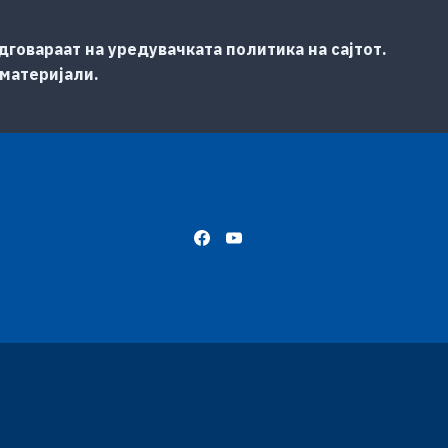
говараат на уредувачката политика на сајтот.
 материјали.