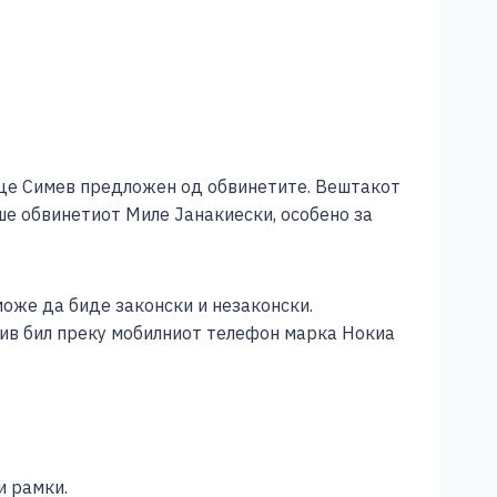
рце Симев предложен од обвинетите. Вештакот
ше обвинетиот Миле Јанакиески, особено за
оже да биде законски и незаконски.
нив бил преку мобилниот телефон марка Нокиа
и рамки.