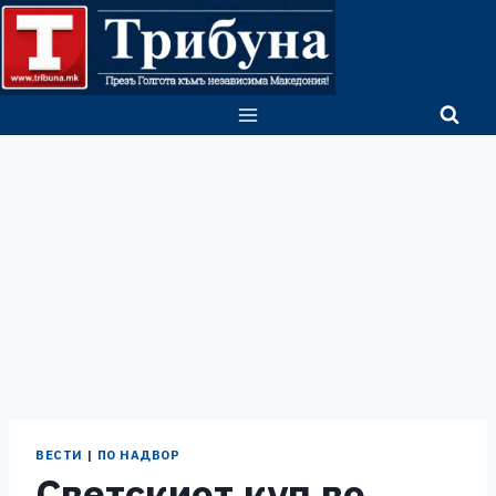
Skip
to
content
ВЕСТИ
|
ПО НАДВОР
Светскиот куп во