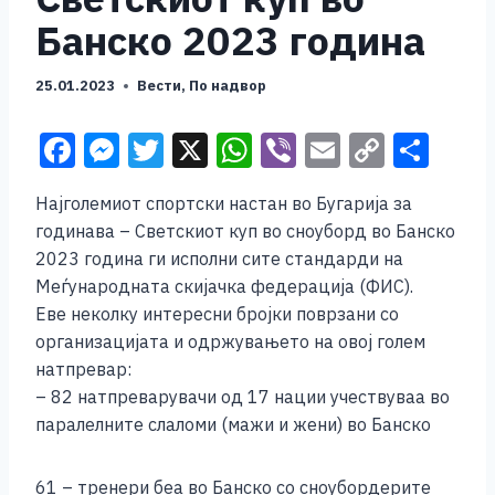
Банско 2023 година
25.01.2023
Вести
,
По надвор
F
M
T
X
W
Vi
E
C
S
a
e
wi
h
b
m
o
h
Најголемиот спортски настан во Бугарија за
c
ss
tt
at
er
ai
p
ar
годинава – Светскиот куп во сноуборд во Банско
e
e
er
s
l
y
e
2023 година ги исполни сите стандарди на
b
n
A
Li
Меѓународната скијачка федерација (ФИС).
Еве неколку интересни бројки поврзани со
o
g
p
n
организацијата и одржувањето на овој голем
o
er
p
k
натпревар:
k
– 82 натпреварувачи од 17 нации учествуваа во
паралелните слаломи (мажи и жени) во Банско
61 – тренери беа во Банско со сноубордерите