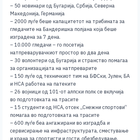
– 50 новинари од Бугарија, Србија, Северна
Македонија, Германија
– 2000 луѓе беше капацитетот на трибината за
гледачите на Бандеришка полјана која беше
изградена за 7 дена.
– 10.000 гледачи – го посетија
натпреварувачкиот простор во два дена
– 30 волонтери од Бугарија и странство помагаа
за организацијата на натпреварите
– 150 луѓе од техничкиот тим на БФСки, Јулен, БА
и НСА работеа на патеките
– 26 војници од 101-от алпски полк се вклучија
во подготовката на трасите
– 15 студенти од НСА, отсек „Снежни спортови“
помагаа во подготовката на трасите
– 600 луѓе беа ангажирани во изградба и
сервисирање на инфраструктурата, сместување
и храна за спортисти и гости, обезбедување,