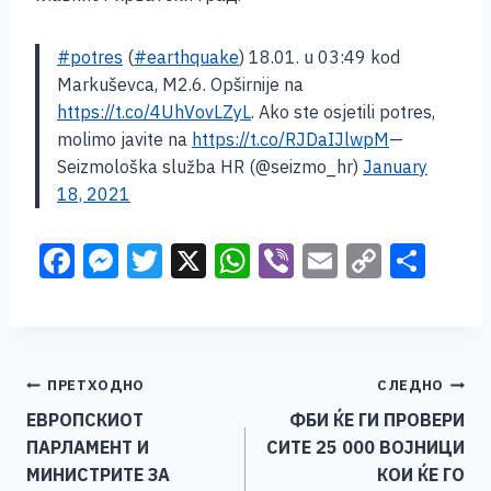
#potres
(
#earthquake
) 18.01. u 03:49 kod
Markuševca, M2.6. Opširnije na
https://t.co/4UhVovLZyL
. Ako ste osjetili potres,
molimo javite na
https://t.co/RJDaIJlwpM
—
Seizmološka služba HR (@seizmo_hr)
January
18, 2021
F
M
T
X
W
Vi
E
C
S
a
e
wi
h
b
m
o
h
c
ss
tt
at
er
ai
p
ar
e
e
er
s
l
y
e
Навигација
ПРЕТХОДНО
СЛЕДНО
b
n
A
Li
ЕВРОПСКИОТ
ФБИ ЌЕ ГИ ПРОВЕРИ
o
g
p
n
на
ПАРЛАМЕНТ И
СИТЕ 25 000 ВОЈНИЦИ
o
er
p
k
напис
МИНИСТРИТЕ ЗА
КОИ ЌЕ ГО