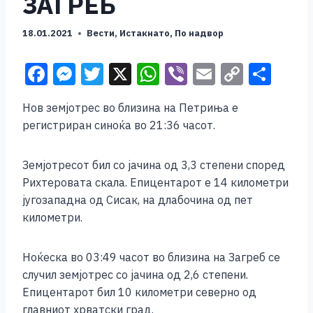
ЗАГРЕБ
18.01.2021
Вести
,
Истакнато
,
По надвор
F
M
T
X
W
Vi
E
C
S
a
e
wi
h
b
m
o
h
Нов земјотрес во близина на Петриња е
c
ss
tt
at
er
ai
p
ar
регистриран синоќа во 21:36 часот.
e
e
er
s
l
y
e
b
n
A
Li
Земјотресот бил со јачина од 3,3 степени според
o
g
p
n
Рихтеровата скала. Епицентарот е 14 километри
југозападна од Сисак, на длабочина од пет
o
er
p
k
километри.
k
Ноќеска во 03:49 часот во близина на Загреб се
случил земјотрес со јачина од 2,6 степени.
Епицентарот бил 10 километри северно од
главниот хрватски град.