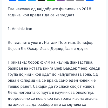
a
e
wi
h
b
m
o
h
Еве неколку од најдобрите филмови во 2018
c
ss
tt
at
er
ai
p
ar
година, кои вредат да се изгледаат.
e
e
er
s
l
y
e
b
n
A
Li
1. Annihilation
o
g
p
n
o
er
p
k
Во главните улоги : Натали Портман, Џенифер
Џејсон Ли, Оскар Исак, Дејвид Ѓази и други.
k
Приказна: Хорор филм на научна фантастика,
базиран на истата книга Џеф ВандерМеер, следи
група војници кои одат во напуштената зона. Од
оваа експедиција се враќа само еден човек и е
тешко ранет. Сакајќи да го спаси својот живот,
Лена, неговата сопруга и научник за биологија,
доброволно се повлекоа настрана и зона опасна
по живот, за да разбере што се случило со