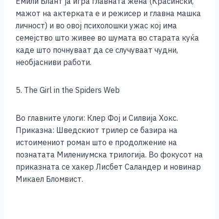
Емили Блант ја игра главната жена (Красински,
мажот на актерката е и режисер и главна машка
личност) и во овој психолошки ужас кој има
семејство што живее во шумата во старата куќа
каде што почнуваат да се случуваат чудни,
необјасниви работи.
5. The Girl in the Spiders Web
Во главните улоги: Клер Фој и Силвија Хокс.
Приказна: Шведскиот трилер се базира на
истоимениот роман што е продолжение на
познатата Милениумска трилогија. Во фокусот на
приказната се хакер Лисбет Саландер и новинар
Микаел Бломвист.