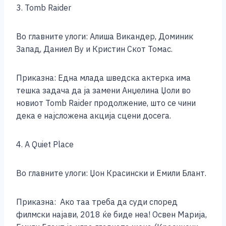
3. Tomb Raider
Во главните улоги: Алиша Викандер, Доминик
Запад, Даниел Ву и Кристин Скот Томас.
Приказна: Една млада шведска актерка има
тешка задача да ја замени Анџелина Џоли во
новиот Tomb Raider продолжение, што се чини
дека е најсложена акција сцени досега.
4. A Quiet Place
Во главните улоги: Џон Красински и Емили Блант.
Приказна: Ако таа треба да суди според
филмски најави, 2018 ќе биде неа!
Освен Марија,