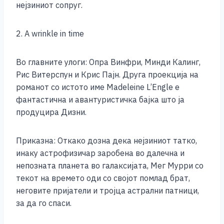
нејзиниот сопруг.
2. A wrinkle in time
Во главните улоги: Опра Винфри, Минди Калинг,
Рис Витерспун и Крис Пајн. Друга проекција на
романот со истото име Madeleine L’Engle е
фантастична и авантуристичка бајка што ја
продуцира Дизни.
Приказна: Откако дозна дека нејзиниот татко,
инаку астрофизичар заробена во далечна и
непозната планета во галаксијата, Мег Мурри со
текот на времето оди со својот помлад брат,
неговите пријатели и тројца астрални патници,
за да го спаси.