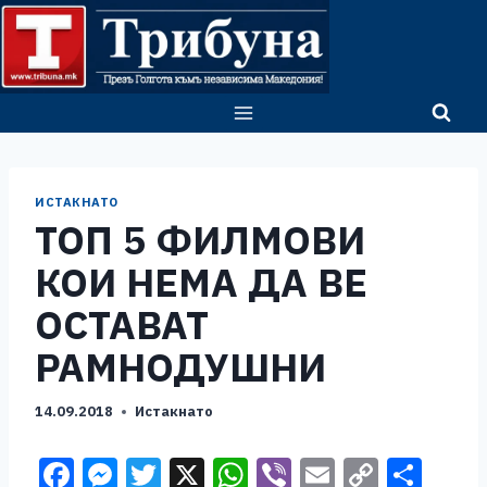
Skip
to
content
ИСТАКНАТО
ТОП 5 ФИЛМОВИ
КОИ НЕМА ДА ВЕ
ОСТАВАТ
РАМНОДУШНИ
14.09.2018
Истакнато
F
M
T
X
W
Vi
E
C
S