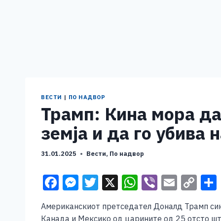
ВЕСТИ
|
ПО НАДВОР
Трамп: Кина мора да
земја и да го убива
31.01.2025
Вести
,
По надвор
F
M
T
X
W
Vi
E
C
a
e
wi
h
b
m
o
Американскиот претседател Доналд Трамп сино
c
ss
tt
at
er
ai
p
Канада и Мексико од царините од 25 отсто што