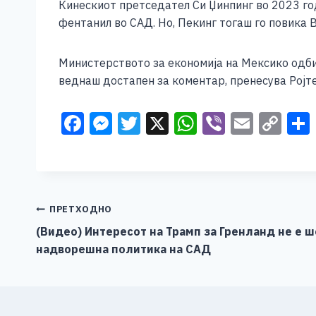
Кинескиот претседател Си Џинпинг во 2023 год
фентанил во САД. Но, Пекинг тогаш го повика 
Министерството за економија на Мексико одби
веднаш достапен за коментар, пренесува Ројте
F
M
T
X
W
Vi
E
C
a
e
wi
h
b
m
o
c
ss
tt
at
er
ai
p
e
e
er
s
l
y
b
n
A
Li
Навигација
ПРЕТХОДНО
o
g
p
n
(Видео) Интересот на Трамп за Гренланд не е ш
на
надворешна политика на САД
o
er
p
k
напис
k