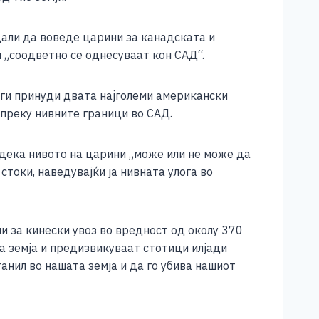
дали да воведе царини за канадската и
и „соодветно се однесуваат кон САД“.
 ги принуди двата најголеми американски
 преку нивните граници во САД.
 дека нивото на царини „може или не може да
 стоки, наведувајќи ја нивната улога во
ни за кинески увоз во вредност од околу 370
а земја и предизвикуваат стотици илјади
анил во нашата земја и да го убива нашиот