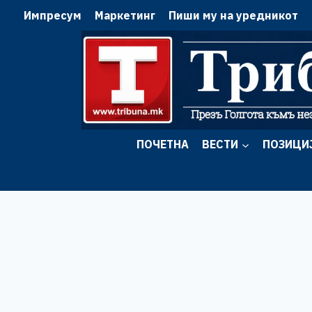
Skip
Импресум
Маркетинг
Пиши му на уредникот
to
content
ПОЧЕТНА
ВЕСТИ
ПОЗИЦИ