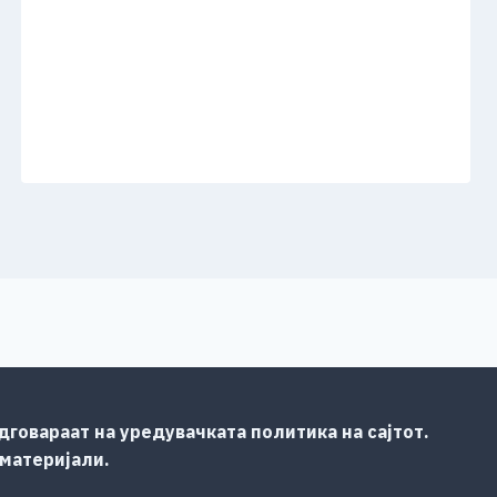
говараат на уредувачката политика на сајтот.
 материјали.