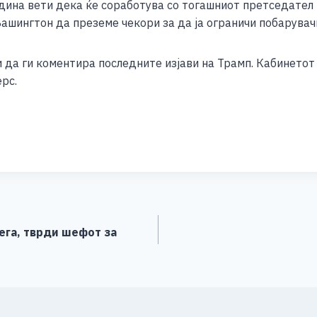
ина вети дека ќе соработува со тогашниот претседател Џ
Вашингтон да преземе чекори за да ја ограничи побарувач
 да ги коментира последните изјави на Трамп. Кабинетот
рс.
S
h
ar
e
ега, тврди шефот за