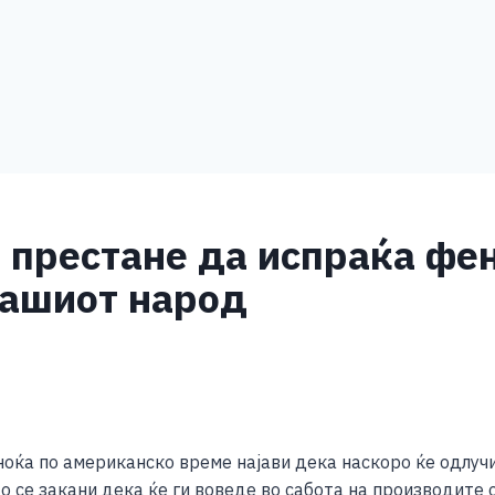
 престане да испраќа фе
 нашиот народ
S
h
ќа по американско време најави дека наскоро ќе одлучи 
ar
 се закани дека ќе ги воведе во сабота на производите о