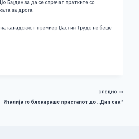
о Бајден за да се спречат пратките со
ката за дрога.
 на канадскиот премиер Џастин Трудо не беше
СЛЕДНО
Италија го блокираше пристапот до „Дип сик“