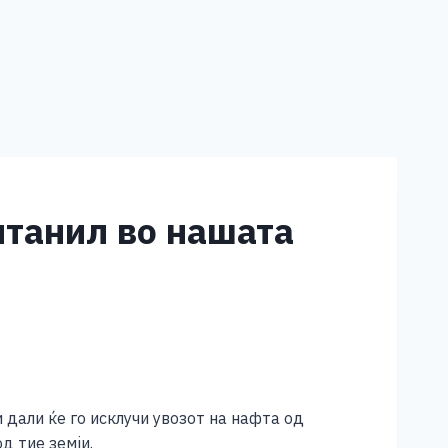
нтанил во нашата
дали ќе го исклучи увозот на нафта од
д тие земји.