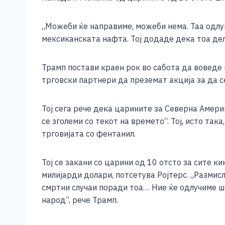
e
e
er
s
l
y
b
n
A
Li
„Можеби ќе направиме, можеби нема. Таа одлук
o
g
p
n
мексиканската нафта. Тој додаде дека тоа дел
o
er
p
k
Трамп постави краен рок во сабота да воведе 
k
трговски партнери да преземат акција за да с
Тој сега рече дека царините за Северна Амери
се зголеми со текот на времето“. Тој, исто так
трговијата со фентанил.
Тој се закани со царини од 10 отсто за сите к
милијарди долари, потсетува Ројтерс. „Размис
смртни случаи поради тоа… Ние ќе одлучиме шт
народ“, рече Трамп.