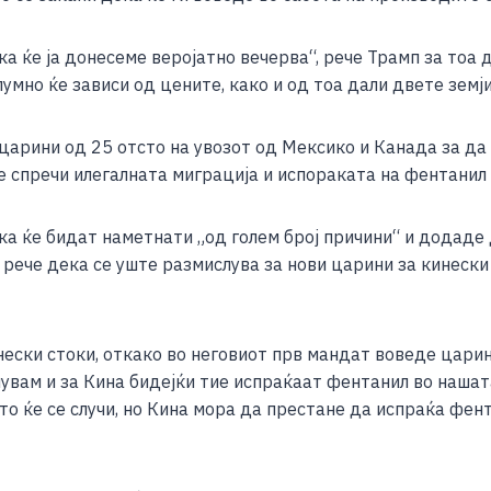
e
а ќе ја донесеме веројатно вечерва“, рече Трамп за тоа 
умно ќе зависи од цените, како и од тоа дали двете земј
царини од 25 отсто на увозот од Мексико и Канада за да
е спречи илегалната миграција и испораката на фентанил
ка ќе бидат наметнати „од голем број причини“ и додаде
а, рече дека се уште размислува за нови царини за кинески
инески стоки, откако во неговиот прв мандат воведе цари
лувам и за Кина бидејќи тие испраќаат фентанил во нашат
о ќе се случи, но Кина мора да престане да испраќа фент