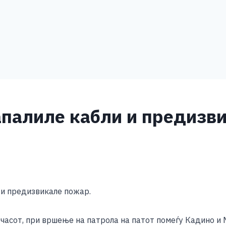
запалиле кабли и предизв
S
h
 и предизвикале пожар.
ar
e
часот, при вршење на патрола на патот помеѓу Кадино и