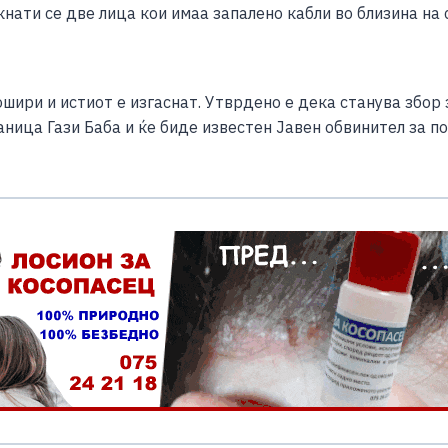
нати се две лица кои имаа запалено кабли во близина на с
шири и истиот е изгаснат. Утврдено е дека станува збор за
ница Гази Баба и ќе биде известен Јавен обвинител за п