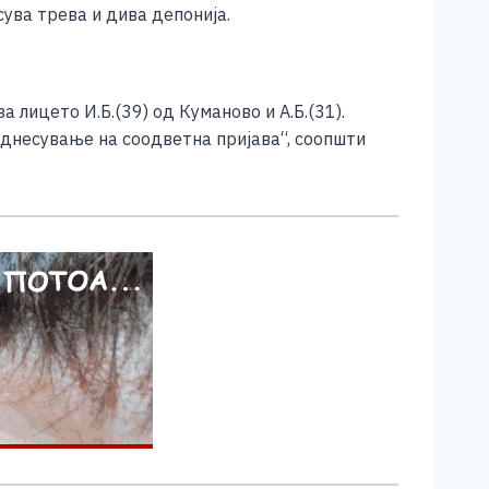
ува трева и дива депонија.
 лицето И.Б.(39) од Куманово и А.Б.(31).
однесување на соодветна пријава“, соопшти