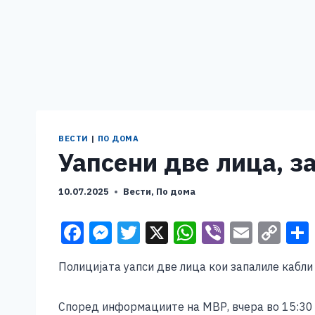
ВЕСТИ
|
ПО ДОМА
Уапсени две лица, 
10.07.2025
Вести
,
По дома
F
M
T
X
W
Vi
E
C
a
e
wi
h
b
m
o
Полицијата уапси две лица кои запалиле кабли
c
ss
tt
at
er
ai
p
e
e
er
s
l
y
Според информациите на МВР, вчера во 15:30 