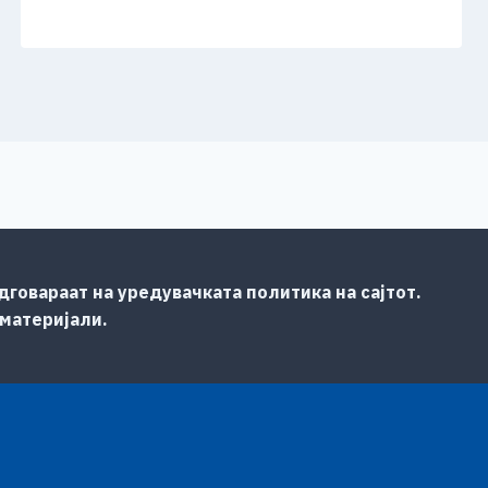
говараат на уредувачката политика на сајтот.
 материјали.