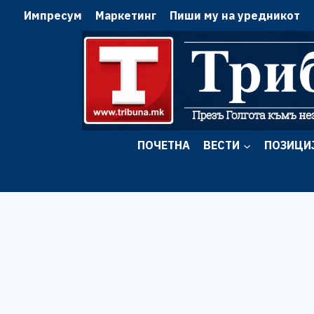
Skip
Импресум
Маркетинг
Пиши му на уредникот
to
content
ПОЧЕТНА
ВЕСТИ
ПОЗИЦИ