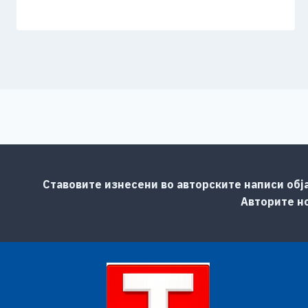
Ставовите изнесени во авторските написи обј
Авторите но