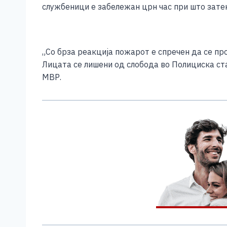
b
n
A
Li
службеници е забележан црн час при што затек
o
g
p
n
o
er
p
k
k
„Со брза реакција пожарот е спречен да се про
Лицата се лишени од слобода во Полициска ста
МВР.