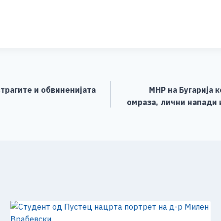
S
h
ar
e
трагите и обвиненијата
МНР на Бугарија 
омраза, лични напади 