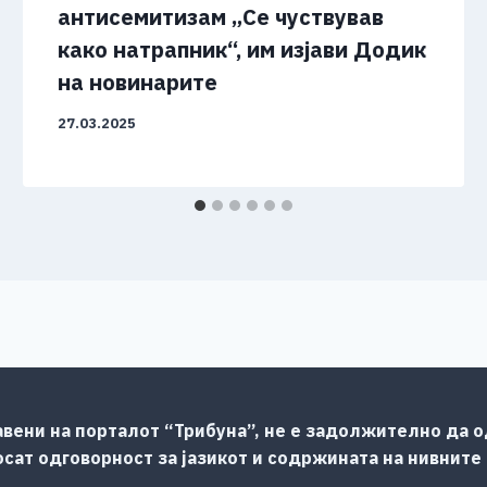
антисемитизам „Се чуствував
како натрапник“, им изјави Додик
на новинарите
27.03.2025
авени на порталот “Трибуна”, не е задолжително да од
сат одговорност за јазикот и содржината на нивните