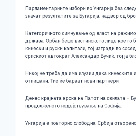
e
e
er
s
l
y
Парламентарните избори во Унгарија беа следен
b
n
A
Li
значат резултатите за Бугарија, надвор од бр
o
g
p
n
o
er
p
k
Категоричното симнување од власт на режимот 
држава. Орбан беше вистинското лице кое го 
k
кинески и руски капитали, тој изгради во сос
српскиот автократ Александар Вучиќ, тој ја б
Никој не треба да има илузии дека кинеските 
отпишани. Тие ќе бараат нови партнери.
Денес крајната врска на Патот на свилата – 
продолженото недејствување на Софија.
Унгарија е повторно слободна. Србија отворено