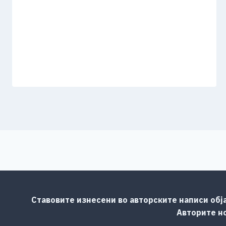
Ставовите изнесени во авторските написи обј
Авторите но