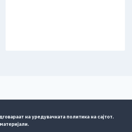
говараат на уредувачката политика на сајтот.
 материјали.