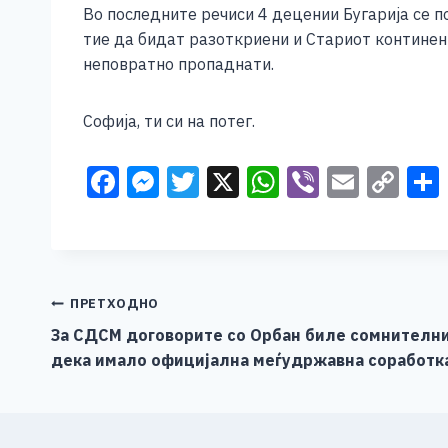
Во последните речиси 4 децении Бугарија се п
тие да бидат разоткриени и Стариот континен
неповратно пропаднати.
Софија, ти си на потег.
F
M
T
X
W
Vi
E
C
a
e
wi
h
b
m
o
c
ss
tt
at
er
ai
p
e
e
er
s
l
y
b
n
A
Li
Навигација
ПРЕТХОДНО
o
g
p
n
За СДСМ договорите со Орбан биле сомнителн
на
дека имало официјална меѓудржавна соработка,
o
er
p
k
напис
k