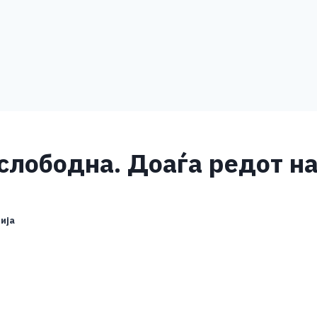
 слободна. Доаѓа редот н
ија
S
h
ar