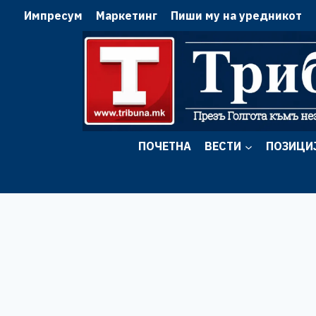
Skip
Импресум
Маркетинг
Пиши му на уредникот
to
content
ПОЧЕТНА
ВЕСТИ
ПОЗИЦИ