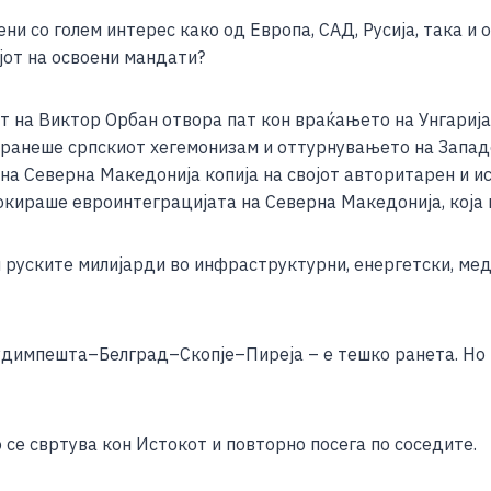
e
и со голем интерес како од Европа, САД, Русија, така и 
ојот на освоени мандати?
на Виктор Орбан отвора пат кон враќањето на Унгарија в
бранеше српскиот хегемонизам и оттурнувањето на Западе
една Северна Македонија копија на својот авторитарен и и
локираше евроинтеграцијата на Северна Македонија, која 
и руските милијарди во инфраструктурни, енергетски, ме
Будимпешта–Белград–Скопје–Пиреја – е тешко ранетa. Но 
 се свртува кон Истокот и повторно посега по соседите.