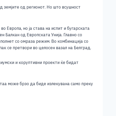
од земјите од регионот. Но што всушност
о Европа, но ја става на испит и бугарската
н Балкан од Европската Унија. Главно со
сполнет со омраза режим. Во комбинација со
пак се претвори во целосен вазал на Белград.
диумски и коруптивни проекти ќе бидат
таа може брзо да биде излекувана само преку