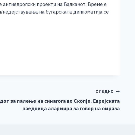
е антиевропски проекти на Балканот. Време е
и/недејствувања на бугарската дипломатија се
СЛЕДНО
от за палење на синагога во Скопје, Еврејската
заедница алармира за говор на омраза