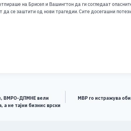
отпираше на Брисел и Вашингтон да ги согледаат опаснит
т да се заштити од нови трагедии. Сите досегашни потез
S
h
ar
e
и, ВМРО-ДПМНЕ вели
МВР го истражува обид
 а не тајни бизнис врски