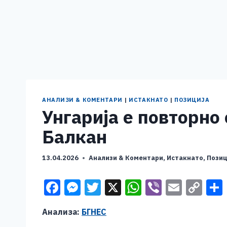
АНАЛИЗИ & КОМЕНТАРИ
|
ИСТАКНАТО
|
ПОЗИЦИЈА
Унгарија е повторно
Балкан
13.04.2026
Анализи & Коментари
,
Истакнато
,
Позиц
F
M
T
X
W
Vi
E
C
a
e
wi
h
b
m
o
Анализа:
БГНЕС
c
ss
tt
at
er
ai
p