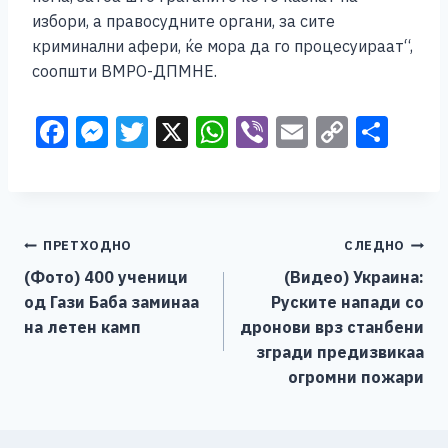
избори, а правосудните органи, за сите
криминални афери, ќе мора да го процесуираат“,
соопшти ВМРО-ДПМНЕ.
F
M
T
X
W
Vi
E
C
S
a
e
wi
h
b
m
o
h
c
ss
tt
at
er
ai
p
ar
e
e
er
s
l
y
e
Навигација
ПРЕТХОДНО
СЛЕДНО
b
n
A
Li
(Фото) 400 ученици
(Видео) Украина:
o
g
p
n
на
од Гази Баба заминаа
Руските напади со
o
er
p
k
напис
на летен камп
дронови врз станбени
k
згради предизвикаа
огромни пожари