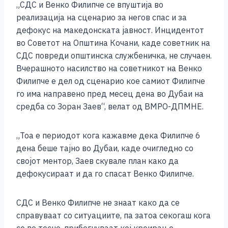
„СДС и Венко Филипче се впуштија во
c
ss
tt
at
er
ai
p
ar
реализација на сценарио за негов спас и за
e
e
er
s
l
y
e
дефокус на македонската јавност. Инцидентот
b
n
A
Li
во Советот на Општина Кочани, каде советник на
СДС повреди општинска службеничка, не случаен.
o
g
p
n
Вчерашното насилство на советникот на Венко
o
er
p
k
Филипче е дел од сценарио кое самиот Филипче
k
го има направено пред месец дена во Дубаи на
средба со Зоран Заев“, велат од ВМРО-ДПМНЕ.
„Тоа е периодот кога кажавме дека Филипче 6
дена беше тајно во Дубаи, каде очигледно со
својот ментор, Заев скувале план како да
дефокусираат и да го спасат Венко Филипче.
СДС и Венко Филипче не знаат како да се
справуваат со ситуациите, па затоа секогаш кога