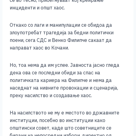
се во тесно, прибегнуваат кој креирање
инциденти и општ хаос.
Откако со лаги и манипулации се обидоа да
злоупотребат трагедија за бедни политички
поени, сега СДС и Венко Филипче сакаат да
направат хаос во Кочани.
Но, тоа нема да им успее. Јавноста јасно гледа
дека ова се последни обиди за спас на
политичката кариера на Филипче и нема да
наседнат на нивните провокации и сценарија,
преку насилство и создавање хаос.
На насилството не му е местото во државните
институции, посебно во институции како
општински совет, каде што советниците се
бирани на непосредни избори, директно од