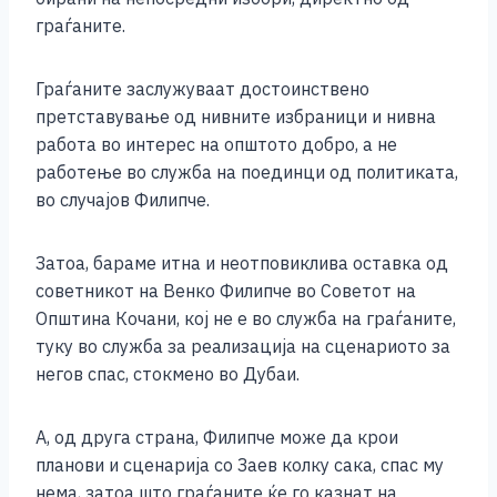
граѓаните.
Граѓаните заслужуваат достоинствено
претставување од нивните избраници и нивна
работа во интерес на општото добро, а не
работење во служба на поединци од политиката,
во случајов Филипче.
Затоа, бараме итна и неотповиклива оставка од
советникот на Венко Филипче во Советот на
Општина Кочани, кој не е во служба на граѓаните,
туку во служба за реализација на сценариото за
негов спас, стокмено во Дубаи.
А, од друга страна, Филипче може да крои
планови и сценарија со Заев колку сака, спас му
нема, затоа што граѓаните ќе го казнат на