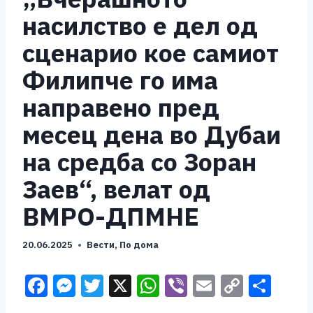
насилство е дел од
сценарио кое самиот
Филипче го има
направено пред
месец дена во Дубаи
на средба со Зоран
Заев“, велат од
ВМРО-ДПМНЕ
20.06.2025
Вести
,
По дома
F
M
T
X
W
Vi
E
C
S
a
e
wi
h
b
m
o
h