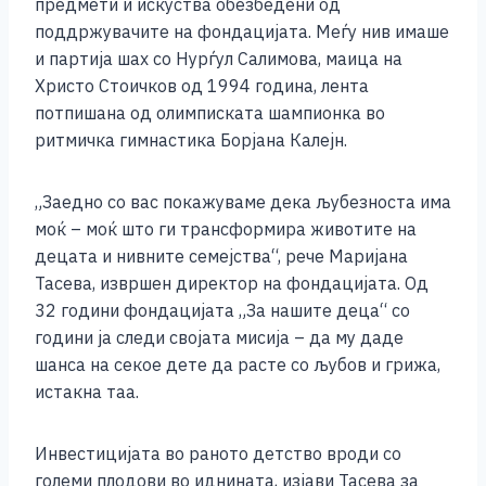
предмети и искуства обезбедени од
поддржувачите на фондацијата. Меѓу нив имаше
и партија шах со Нурѓул Салимова, маица на
Христо Стоичков од 1994 година, лента
потпишана од олимписката шампионка во
ритмичка гимнастика Борјана Калејн.
„Заедно со вас покажуваме дека љубезноста има
моќ – моќ што ги трансформира животите на
децата и нивните семејства“, рече Маријана
Тасева, извршен директор на фондацијата. Од
32 години фондацијата „За нашите деца“ со
години ја следи својата мисија – да му даде
шанса на секое дете да расте со љубов и грижа,
истакна таа.
Инвестицијата во раното детство вроди со
големи плодови во иднината, изјави Тасева за