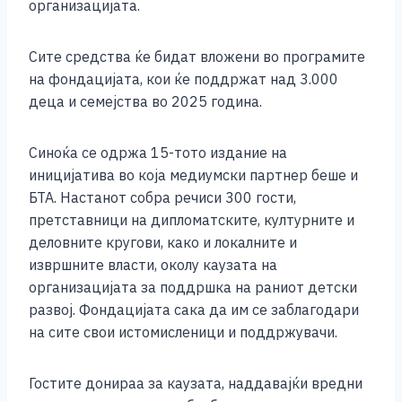
b
n
A
Li
организацијата.
o
g
p
n
Сите средства ќе бидат вложени во програмите
o
er
p
k
на фондацијата, кои ќе поддржат над 3.000
k
деца и семејства во 2025 година.
Синоќа се одржа 15-тото издание на
иницијатива во која медиумски партнер беше и
БТА. Настанот собра речиси 300 гости,
претставници на дипломатските, културните и
деловните кругови, како и локалните и
извршните власти, околу каузата на
организацијата за поддршка на раниот детски
развој. Фондацијата сака да им се заблагодари
на сите свои истомисленици и поддржувачи.
Гостите донираа за каузата, наддавајќи вредни