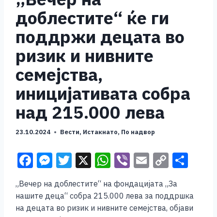
доблестите“ ќе ги
поддржи децата во
ризик и нивните
семејства,
иницијативата собра
над 215.000 лева
23.10.2024
Вести
,
Истакнато
,
По надвор
F
M
T
X
W
Vi
E
C
S
a
e
wi
h
b
m
o
h
„Вечер на доблестите“ на фондацијата „За
c
ss
tt
at
er
ai
p
ar
нашите деца“ собра 215.000 лева за поддршка
e
e
er
s
l
y
e
на децата во ризик и нивните семејства, објави