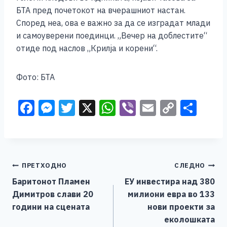
БТА пред почетокот на вчерашниот настан.
Според неа, ова е важно за да се изградат млади
и самоуверени поединци. „Вечер на доблестите“
отиде под наслов „Крилја и корени“.
Фото: БТА
F
M
T
X
W
Vi
E
C
S
a
e
wi
h
b
m
o
h
c
ss
tt
at
er
ai
p
ar
e
e
er
s
l
y
e
Навигација
ПРЕТХОДНО
СЛЕДНО
b
n
A
Li
Баритонот Пламен
ЕУ инвестира над 380
o
g
p
n
на
Димитров слави 20
милиони евра во 133
o
er
p
k
напис
години на сцената
нови проекти за
k
еколошката