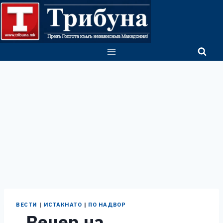
Skip
to
content
ВЕСТИ
|
ИСТАКНАТО
|
ПО НАДВОР
„Вечер на