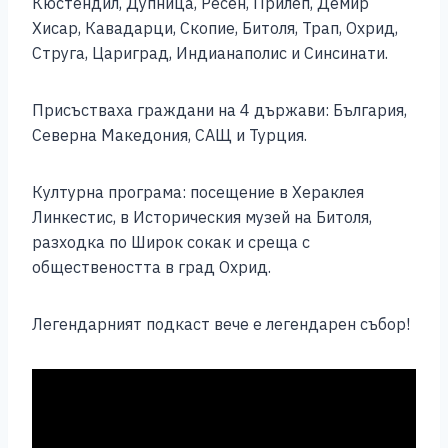
Кюстендил, Дупница, Ресен, Прилеп, Демир
k
Хисар, Кавадарци, Скопие, Битоля, Трап, Охрид,
Струга, Цариград, Индианаполис и Синсинати.
Присъстваха граждани на 4 държави: България,
Северна Македония, САЩ и Турция.
Културна програма: посещение в Хераклея
Линкестис, в Историческия музей на Битоля,
разходка по Широк сокак и среща с
обществеността в град Охрид.
Легендарният подкаст вече е легендарен събор!