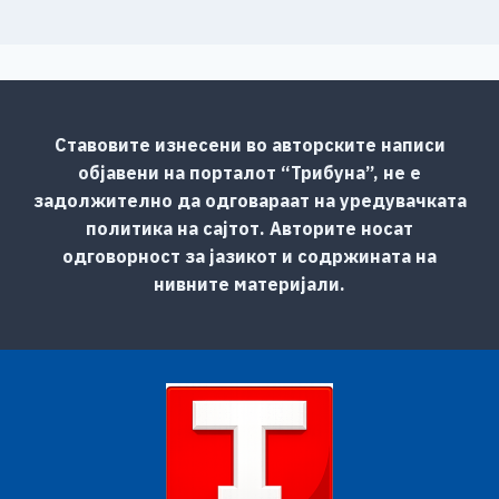
Ставовите изнесени во авторските написи
објавени на порталот “Трибуна”, не е
задолжително да одговараат на уредувачката
политика на сајтот. Авторите носат
одговорност за јазикот и содржината на
нивните материјали.