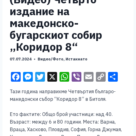
издание на
македонско-
бугарскиот собир
„Коридор 8“
07.07.2024
Видео/Фото
,
Истакнато
F
M
T
X
W
Vi
E
C
S
a
e
wi
h
b
m
o
h
Тази година направихме Четвъртия българо-
c
ss
tt
at
er
ai
p
ar
македонски събор “Коридор 8” в Битоля.
e
e
er
s
l
y
e
b
n
A
Li
Ето фактите: Общо брой участници: над 40.
Възраст: между 6 и 80 години. Места: Варна,
o
g
p
n
Враца, Хасково, Пловдив, София, Горна Джумая,
o
er
p
k