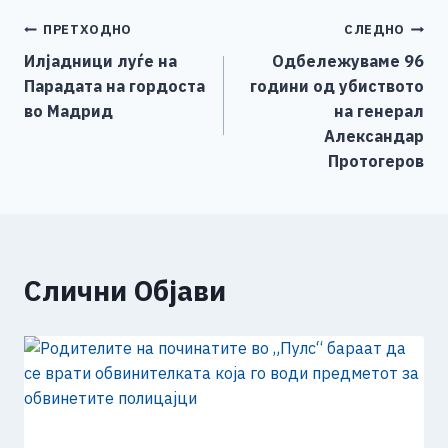
e
e
er
s
l
y
e
Навигација
ПРЕТХОДНО
СЛЕДНО
b
n
A
Li
Илјадници луѓе на
Одбележуваме 96
o
g
p
n
на
Парадата на гордоста
години од убиството
o
er
p
k
напис
во Мадрид
на генерал
k
Александар
Протогеров
Слични Објави