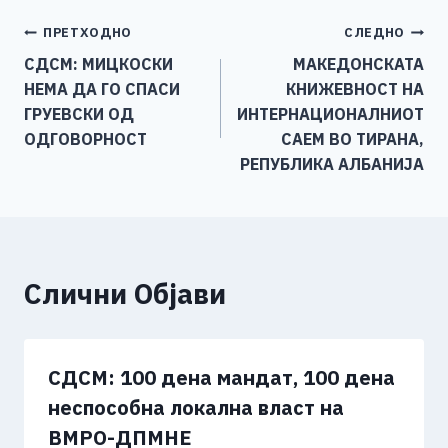
e
e
er
s
l
y
e
Навигација
ПРЕТХОДНО
СЛЕДНО
b
n
A
Li
СДСМ: МИЦКОСКИ
МАКЕДОНСКАТА
o
g
p
n
на
НЕМА ДА ГО СПАСИ
КНИЖЕВНОСТ НА
o
er
p
k
напис
ГРУЕВСКИ ОД
ИНТЕРНАЦИОНАЛНИОТ
k
ОДГОВОРНОСТ
САЕМ ВО ТИРАНА,
РЕПУБЛИКА АЛБАНИЈА
Слични Објави
СДСМ: 100 дена мандат, 100 дена
неспособна локална власт на
ВМРО-ДПМНЕ