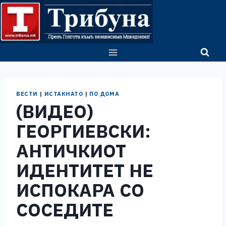
Skip
to
content
ВЕСТИ
|
ИСТАКНАТО
|
ПО ДОМА
(ВИДЕО)
ГЕОРГИЕВСКИ:
АНТИЧКИОТ
ИДЕНТИТЕТ НЕ
ИСПОКАРА СО
СОСЕДИТЕ