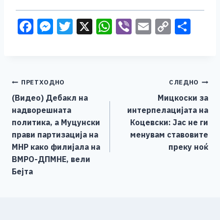
F
M
T
X
W
Vi
E
C
S
a
e
wi
h
b
m
o
h
c
ss
tt
at
er
ai
p
ar
e
e
er
s
l
y
e
Навигација
ПРЕТХОДНО
СЛЕДНО
b
n
A
Li
(Видео) Дебакл на
Мицкоски за
o
g
p
n
на
надворешната
интерпелацијата на
o
er
p
k
напис
политика, а Муцунски
Коцевски: Јас не ги
k
прави партизација на
менувам ставовите
МНР како филијала на
преку ноќ
ВМРО-ДПМНЕ, вели
Бејта