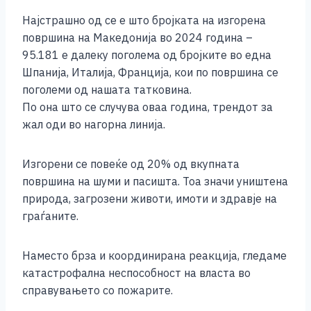
Најстрашно од се е што бројката на изгорена
површина на Македонија во 2024 година –
95.181 е далеку поголема од бројките во една
Шпанија, Италија, Франција, кои по површина се
поголеми од нашата татковина.
По она што се случува оваа година, трендот за
жал оди во нагорна линија.
Изгорени се повеќе од 20% од вкупната
површина на шуми и пасишта. Тоа значи уништена
природа, загрозени животи, имоти и здравје на
граѓаните.
Наместо брза и координирана реакција, гледаме
катастрофална неспособност на власта во
справувањето со пожарите.