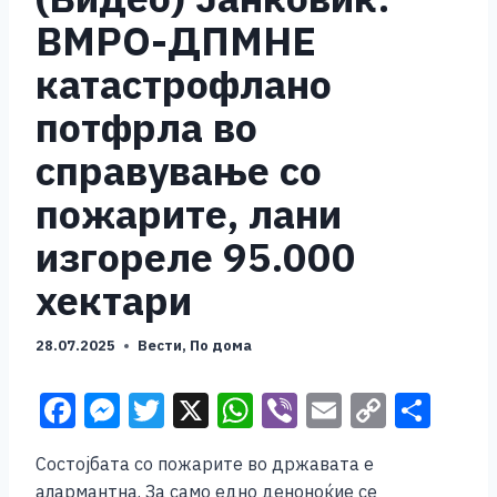
ВМРО-ДПМНЕ
катастрофлано
потфрла во
справување со
пожарите, лани
изгореле 95.000
хектари
28.07.2025
Вести
,
По дома
F
M
T
X
W
Vi
E
C
S
a
e
wi
h
b
m
o
h
Состојбата со пожарите во државата е
c
ss
tt
at
er
ai
p
ar
алармантна. За само едно деноноќие се