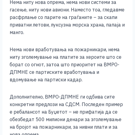
Нема ниту нова опрема, нема нови системи за
гасење, ниту нови авиони. Наместо тоа, гледавме
расфрлање со парите на граѓаните – за скапи
приватни летови, луксузна морска храна, папаја и
манго.
Нема нови вработувања на пожарникари, нема
ниту зголемување на платите за хероите што се
борат со огнот, затоа што приоритет на ВМРО-
ДПМНЕ се партиските вработувања и
вдомување на партиски кадар.
Дополнително, ВМРО-ДПМНЕ ги одбива сите
конкретни предлози на СДСМ. Последен пример
е ребалансот на Буџетот – не прифатија да се
обезбедат 500 милиони денари за зголемување
на бројот на пожарникари, за нивни плати и за
нова опрема.