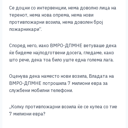
Се доцни со интервенции, нема доволно лица на
теренот, нема нова опрема, нема нови
противпожарни возила, нема доволен број
пожарникари“.
Според него, иако ВМРО-ДПМНЕ ветуваше дека
ќе бидеме најподготвени досега, гледаме, како
што рече, дека тоа било уште една голема лага.
Оценува дека наместо нови возила, Владата на
ВМРО-ДПМНЕ потрошила 7 милиони евра за
службени мобилни телефони.
„Колку противпожарни возила ќе се купеа со тие
7 милиони евра?