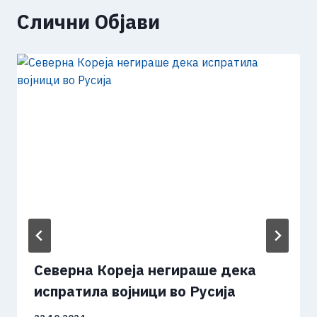
Слични Објави
Северна Кореја негираше дека
испратила војници во Русија