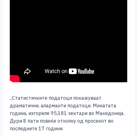
„Статистичките податоци покажуваат
драматични, аларманти податоци. Минатата
година, изгореле 95,181 хектари во Македонија.
Дури 8 пати повеќе отколку од просекот во
последните 17 години.