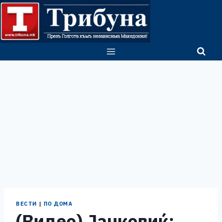
Skip
to
content
ВЕСТИ
|
ПО ДОМА
(Видео) Јанковиќ: