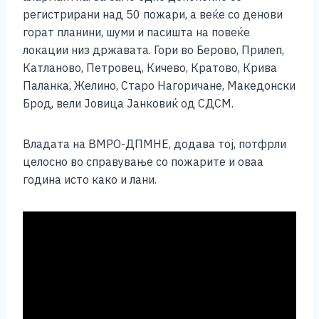
e
e
er
s
l
y
e
регистрирани над 50 пожари, а веќе со денови
b
n
A
Li
горат планини, шуми и пасишта на повеќе
локации низ државата. Гори во Берово, Прилеп,
o
g
p
n
Катланово, Петровец, Кичево, Кратово, Крива
o
er
p
k
Паланка, Желино, Старо Нагоричане, Македонски
k
Брод, вели Јовица Јанковиќ од СДСМ.
Владата на ВМРО-ДПМНЕ, додава тој, потфрли
целосно во справување со пожарите и оваа
година исто како и лани.