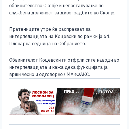
обвинителство Скопје и непостапување по
службена должност за дивоградбите во Скопје.
Пратениците утре ќе расправаат за
интерпелацијата на Коцевски во рамки ја 64.
Пленарна седница на Собранието.
Обвинителот Коцевски ги отфрли сите наводи во
интерпелацијата и кажа дека функцијата ја
врши чесно и одговорно./
МАКФАКС.