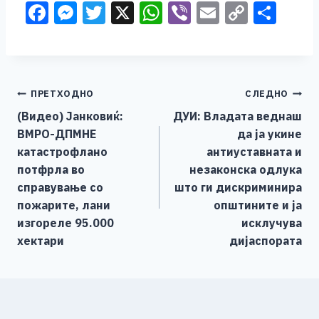
F
M
T
X
W
Vi
E
C
S
a
e
wi
h
b
m
o
h
c
ss
tt
at
er
ai
p
ar
e
e
er
s
l
y
e
Навигација
ПРЕТХОДНО
СЛЕДНО
b
n
A
Li
(Видео) Јанковиќ:
ДУИ: Владата веднаш
o
g
p
n
на
ВМРО-ДПМНЕ
да ја укине
o
er
p
k
напис
катастрофлано
антиуставната и
k
потфрла во
незаконска одлука
справување со
што ги дискриминира
пожарите, лани
општините и ја
изгореле 95.000
исклучува
хектари
дијаспората