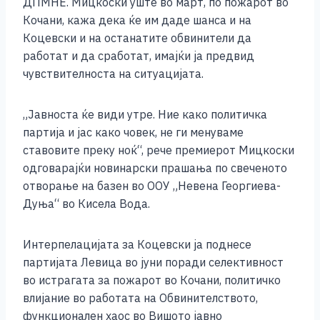
ДПМНЕ. Мицкоски уште во март, по пожарот во
k
Кочани, кажа дека ќе им даде шанса и на
Коцевски и на останатите обвинители да
работат и да сработат, имајќи ја предвид
чувствителноста на ситуацијата.
„Јавноста ќе види утре. Ние како политичка
партија и јас како човек, не ги менуваме
ставовите преку ноќ“, рече премиерот Мицкоски
одговарајќи новинарски прашања по свеченото
отворање на базен во ООУ „Невена Георгиева-
Дуња“ во Кисела Вода.
Интерпелацијата за Коцевски ја поднесе
партијата Левица во јуни поради селективност
во истрагата за пожарот во Кочани, политичко
влијание во работата на Обвинителството,
функционален хаос во Вишото јавно