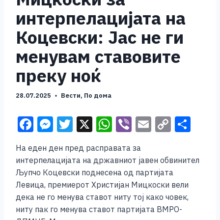
интерпелацијата на
Коцевски: Јас не ги
менувам ставовите
преку ноќ
28.07.2025
Вести
,
По дома
F
M
T
X
W
Vi
E
C
S
a
e
wi
h
b
m
o
h
На еден ден пред расправата за
c
ss
tt
at
er
ai
p
ar
интерпелацијата на државниот јавен обвинител
e
e
er
s
l
y
e
Љупчо Коцевски поднесена од партијата
b
n
A
Li
Левица, премиерот Христијан Мицкоски вели
дека не го менува ставот ниту тој како човек,
o
g
p
n
ниту пак го менува ставот партијата ВМРО-
o
er
p
k