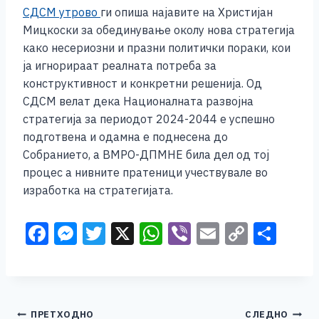
СДСМ утрово
ги опиша најавите на Христијан
Мицкоски за обединување околу нова стратегија
како несериозни и празни политички пораки, кои
ја игнорираат реалната потреба за
конструктивност и конкретни решенија. Од
СДСМ велат дека Националната развојна
стратегија за периодот 2024-2044 е успешно
подготвена и одамна е поднесена до
Собранието, а ВМРО-ДПМНЕ била дел од тој
процес а нивните пратеници учествувале во
изработка на стратегијата.
F
M
T
X
W
Vi
E
C
S
a
e
wi
h
b
m
o
h
c
ss
tt
at
er
ai
p
ar
e
e
er
s
l
y
e
Навигација
ПРЕТХОДНО
СЛЕДНО