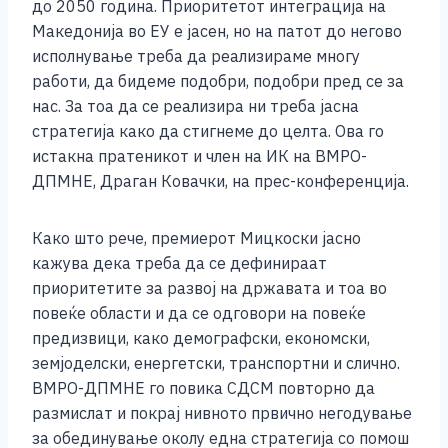
b
n
A
Li
до 2050 година. Приоритетот интеграција на
Македонија во ЕУ е јасен, но на патот до негово
o
g
p
n
исполнување треба да реализираме многу
o
er
p
k
работи, да бидеме подобри, подобри пред се за
k
нас. За тоа да се реализира ни треба јасна
стратегија како да стигнеме до целта. Ова го
истакна пратеникот и член на ИК на ВМРО-
ДПМНЕ, Драган Ковачки, на прес-конференција.
Како што рече, премиерот Мицкоски јасно
кажува дека треба да се дефинираат
приоритетите за развој на државата и тоа во
повеќе области и да се одговори на повеќе
предизвици, како демографски, економски,
земјоделски, енергетски, транспортни и слично.
ВМРО-ДПМНЕ го повика СДСМ повторно да
размислат и покрај нивното првично негодување
за обединување околу една стратегија со помош