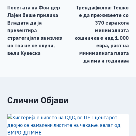
b
n
A
Li
Посетата на Фон дер
Трендафилов: Тешко
o
g
p
n
на
Лајен беше прилика
е да преживеете со
o
er
p
k
напис
Владата да ја
370 евра кога
k
презентира
минималната
стратегијата за излез
кошничка е над 1.000
но тоа не се случи,
евра, раст на
вели Кузеска
минималната плата
да има и годинава
Слични Објави