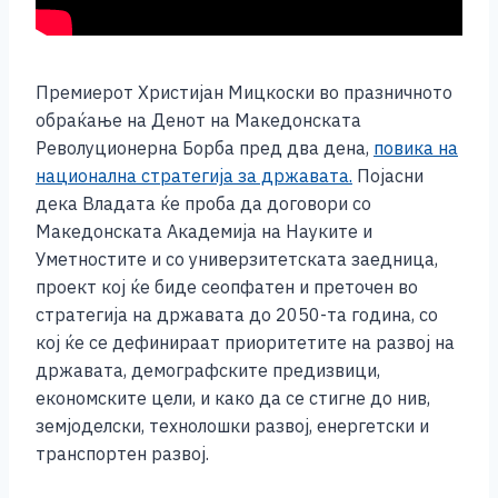
Премиерот Христијан Мицкоски во празничното
обраќање на Денот на Македонската
Револуционерна Борба пред два дена,
повика на
национална стратегија за државата.
Појасни
дека Владата ќе проба да договори со
Македонската Академија на Науките и
Уметностите и со универзитетската заедница,
проект кој ќе биде сеопфатен и преточен во
стратегија на државата до 2050-та година, со
кој ќе се дефинираат приоритетите на развој на
државата, демографските предизвици,
економските цели, и како да се стигне до нив,
земјоделски, технолошки развој, енергетски и
транспортен развој.