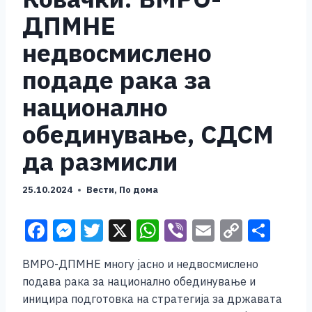
ДПМНЕ
недвосмислено
подаде рака за
национално
обединување, СДСМ
да размисли
25.10.2024
Вести
,
По дома
F
M
T
X
W
Vi
E
C
S
a
e
wi
h
b
m
o
h
ВМРО-ДПМНЕ многу јасно и недвосмислено
c
ss
tt
at
er
ai
p
ar
подава рака за национално обединување и
e
e
er
s
l
y
e
иницира подготовка на стратегија за државата