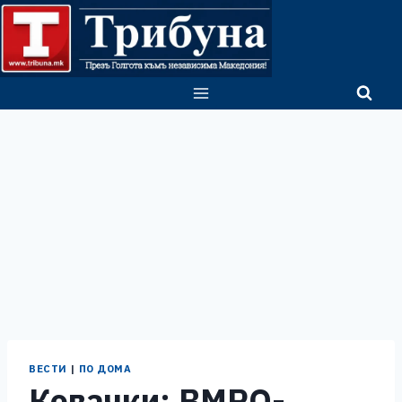
Skip
to
content
ВЕСТИ
|
ПО ДОМА
Ковачки: ВМРО-