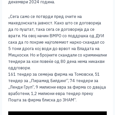
декември 2024 година.
„Сега само се потврди пред очите на
македонската јавност. Како што се договорија
да го пуштат, така сега се договорија да се
врати. На овој начин ВМРО со поддршка од ДУИ
сака да го покрие најголемиот нарко-скандал со
5 тони дрога кој води до врвот на Владата на
Мицкоски. Но и бројните скандали со криминални
тендери за кои повеќе од 80 дена нема никакви
оддговори.
161 тендер за семејна фирма на Томовски, 51
тендер за „Пирамид Билдинг“, 74 тендери за
„Ленди Груп“, 9 милиони евра за фирма со двајца
вработени, 1,2 милиони евра тендер преку
Пошта за фирма блиска до ЗНАМ“.