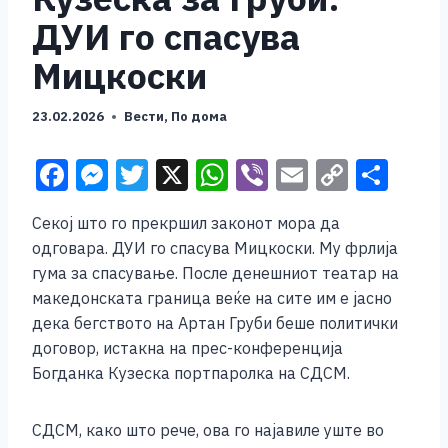
ДУИ го спасува
Мицкоски
23.02.2026
Вести
,
По дома
F
M
T
X
W
Vi
E
C
S
a
e
wi
h
b
m
o
h
Секој што го прекршил законот мора да
c
ss
tt
at
er
ai
p
ar
одговара. ДУИ го спасува Мицкоски. Му фрлија
e
e
er
s
l
y
e
гума за спасување. После денешниот театар на
b
n
A
Li
македонската граница веќе на сите им е јасно
дека бегството на Артан Груби беше политички
o
g
p
n
договор, истакна на прес-конференција
o
er
p
k
Богданка Кузеска портпаролка на СДСМ.
k
СДСМ, како што рече, ова го најавиле уште во