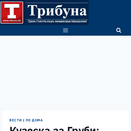
Skip
to
content
ВЕСТИ
|
ПО ДОМА
Кузеска за Груби: