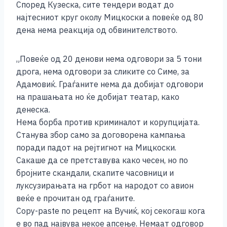
Според Кузеска, сите тендери водат до
најтесниот круг околу Мицкоски а повеќе од 80
дена нема реакција од обвинителството.
„Повеќе од 20 денови нема одговори за 5 тони
дрога, нема одговори за сликите со Симе, за
Адамовиќ. Граѓаните нема да добијат одговори
на прашањата но ќе добијат театар, како
денеска.
Нема борба против криминалот и корупцијата.
Станува збор само за договорена кампања
поради падот на рејтигнот на Мицкоски.
Сакаше да се претставува како чесен, но по
бројните скандали, скапите часовници и
луксузирањата на грбот на народот со авион
веќе е прочитан од граѓаните.
Copy-paste по рецепт на Вучиќ, кој секогаш кога
е во пад највува некое апсење. Немаат одговор