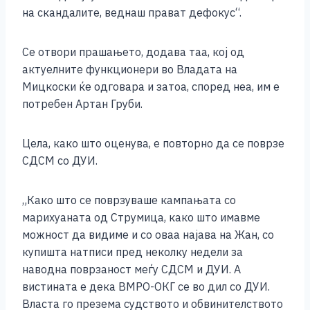
на скандалите, веднаш прават дефокус“.
Се отвори прашањето, додава таа, кој од
актуелните функционери во Владата на
Мицкоски ќе одговара и затоа, според неа, им е
потребен Артан Груби.
Цела, како што оценува, е повторно да се поврзе
СДСМ со ДУИ.
„Како што се поврзуваше кампањата со
марихуаната од Струмица, како што имавме
можност да видиме и со оваа најава на Жан, со
купишта натписи пред неколку недели за
наводна поврзаност меѓу СДСМ и ДУИ. А
вистината е дека ВМРО-ОКГ се во дил со ДУИ.
Власта го презема судството и обвинителството