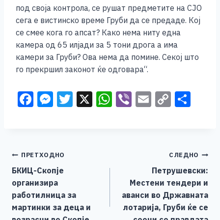
под своја контрола, се рушат предметите на СЈО
сега е вистинско време Груби да се предаде. Кој
се смее кога го апсат? Како нема ниту една
камера од 65 илјади за 5 тони дрога а има
камери за Груби? Ова нема да помине. Секој што
го прекршил законот ќе одговара“.
F
M
T
X
W
Vi
E
C
S
a
e
wi
h
b
m
o
h
c
ss
tt
at
er
ai
p
ar
e
e
er
s
l
y
e
Навигација
ПРЕТХОДНО
СЛЕДНО
b
n
A
Li
БКИЦ-Скопје
Петрушевски:
o
g
p
n
на
организира
Местени тендери и
o
er
p
k
напис
работилница за
аванси во Државната
k
мартинки за деца и
лотарија, Груби ќе се
возрасни во Скопје
соочи со правдата