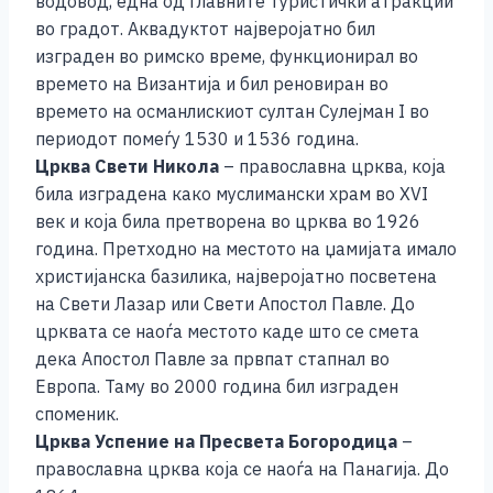
водовод, една од главните туристички атракции
во градот. Аквадуктот најверојатно бил
изграден во римско време, функционирал во
времето на Византија и бил реновиран во
времето на османлискиот султан Сулејман I во
периодот помеѓу 1530 и 1536 година.
Црква Свети Никола
– православна црква, која
била изградена како муслимански храм во XVI
век и која била претворена во црква во 1926
година. Претходно на местото на џамијата имало
христијанска базилика, најверојатно посветена
на Свети Лазар или Свети Апостол Павле. До
црквата се наоѓа местото каде што се смета
дека Апостол Павле за првпат стапнал во
Европа. Таму во 2000 година бил изграден
споменик.
Црква Успение на Пресвета Богородица
–
православна црква која се наоѓа на Панагија. До