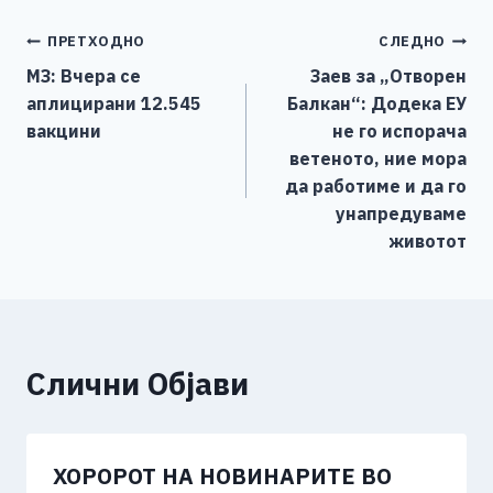
e
e
er
s
l
y
e
Навигација
ПРЕТХОДНО
СЛЕДНО
b
n
A
Li
МЗ: Вчера се
Заев за „Отворен
o
g
p
n
на
аплицирани 12.545
Балкан“: Додека ЕУ
o
er
p
k
напис
вакцини
не го испорача
k
ветеното, ние мора
да работиме и да го
унапредуваме
животот
Слични Објави
ХОРОРОТ НА НОВИНАРИТЕ ВО