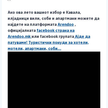
Ако ова лето вашиот избор е Кавала,
илјадници вили, соби и апартмани можете да
најдете на платформата
Arendoo
,
oфицијалната
facebook страна на
Arendoo.mk
или facebook групата
Ајде да
патуваме! Туристички понуди за хотели,
мотели, апартмани, соби…