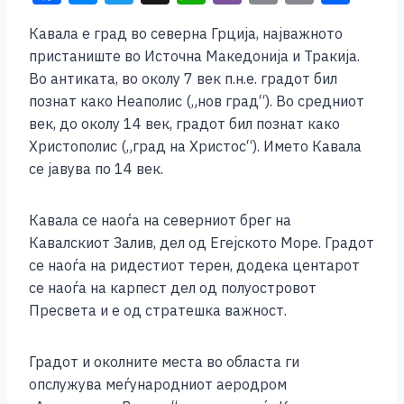
a
e
wi
h
b
m
o
h
Кавала е град во северна Грција, најважното
c
ss
tt
at
er
ai
p
ar
пристаниште во Источна Македонија и Тракија.
e
e
er
s
l
y
e
Во антиката, во околу 7 век п.н.е. градот бил
b
n
A
Li
познат како Неаполис („нов град“). Во средниот
век, до околу 14 век, градот бил познат како
o
g
p
n
Христополис („град на Христос“). Името Кавала
o
er
p
k
се јавува по 14 век.
k
Кавала се наоѓа на северниот брег на
Кавалскиот Залив, дел од Егејското Море. Градот
се наоѓа на ридестиот терен, додека центарот
се наоѓа на карпест дел од полуостровот
Пресвета и е од стратешка важност.
Градот и околните места во областа ги
опслужува меѓународниот аеродром