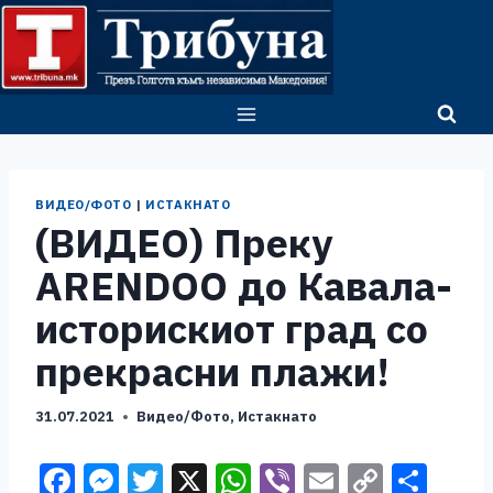
Skip
to
content
ВИДЕО/ФОТО
|
ИСТАКНАТО
(ВИДЕО) Преку
ARENDOO до Кавала-
историскиот град со
прекрасни плажи!
31.07.2021
Видео/Фото
,
Истакнато
F
M
T
X
W
Vi
E
C
S