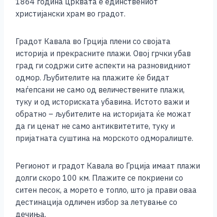
1864 година црквата е единствениот
христијански храм во градот.
Градот Кавала во Грција плени со својата
историја и прекрасните плажи. Овој грчки убав
град ги содржи сите аспекти на разновидниот
одмор. Љубителите на плажите ќе бидат
маѓепсани не само од величествените плажи,
туку и од историската убавина. Истото важи и
обратно – љубителите на историјата ќе можат
да ги ценат не само антиквитетите, туку и
пријатната суштина на морското одморалиште.
Регионот и градот Кавала во Грција имаат плажи
долги скоро 100 км. Плажите се покриени со
ситен песок, а морето е топло, што ја прави оваа
дестинација одличен избор за летување со
дечиња.