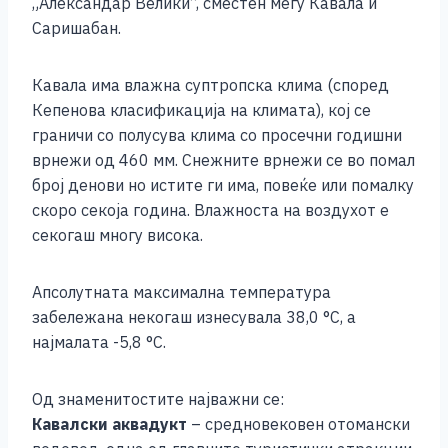
„Александар Велики“, сместен меѓу Кавала и
Саришабан.
Кавала има влажна суптропска клима (според
Кепенова класификација на климата), кој се
граничи со полусува клима со просечни годишни
врнежи од 460 мм. Снежните врнежи се во помал
број денови но истите ги има, повеќе или помалку
скоро секоја година. Влажноста на воздухот е
секогаш многу висока.
Апсолутната максимална температура
забележана некогаш изнесувала 38,0 °C, а
најмалата -5,8 °C.
Од знаменитостите најважни се:
Кавалски аквадукт
– средновековен отомански