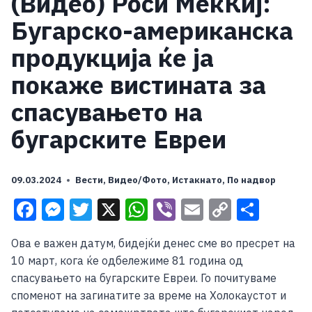
(Видео) Роси МекКиј:
Бугарско-американска
продукција ќе ја
покаже вистината за
спасувањето на
бугарските Евреи
09.03.2024
Вести
,
Видео/Фото
,
Истакнато
,
По надвор
Facebook
Messenger
Twitter
X
WhatsApp
Viber
Email
Copy
Shar
Link
Ова е важен датум, бидејќи денес сме во пресрет на
10 март, кога ќе одбележиме 81 година од
спасувањето на бугарските Евреи. Го почитуваме
споменот на загинатите за време на Холокаустот и