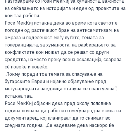
Разговараме со Рози МекКиј за хуманоста, важноста
на сеќавањето на историјата и еден од проектите на
кои таа работи.
Роси МекКиј истакна дека во време кога светот е
погоден од растечкиот бран на антисемитизам, на
омраза и поделеност меѓу луѓето, темата за
толеранцијата, за хуманоста, на разбирањето, за
конфликтите кои можат да се решат со други
средства, наместо преку воена ескалација, созрева
сѐ повеќе и повеќе.
„Токму поради тоа темата за спасување на
бугарските Евреи и нејзино објавување пред
меѓународната заедница станува се поактуелна“,
истакна таа.
Роси МекКиј објасни дека пред околу половина
година почнала да работи со меѓународна екипа на
документарец, кој планираат да го снимаат во
следната година. „Се надеваме дека наскоро ќе