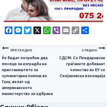
Facebook
Messenger
Twitter
X
WhatsApp
Viber
Email
Copy
Shar
Link
Навигација
ПРЕТХОДНО
СЛЕДНО
на
Ќе бидат потребни два
СДСМ: Со Пендаровски
месеци за изградба на
граѓаните добиваат
напис
пристаништето за
членство во ЕУ со
хуманитарна помош во
Силјановска изолација
Газа, велат од
американското
министерство за одбрана