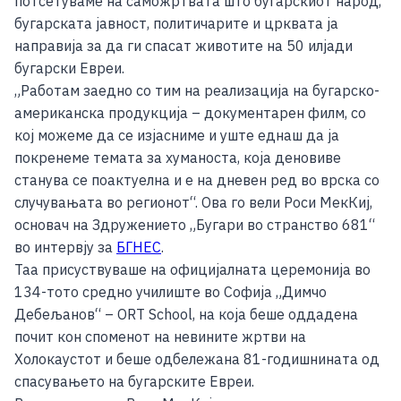
потсетуваме на саможртвата што бугарскиот народ,
бугарската јавност, политичарите и црквата ја
направија за да ги спасат животите на 50 илјади
бугарски Евреи.
„Работам заедно со тим на реализација на бугарско-
американска продукција – документарен филм, со
кој можеме да се изјасниме и уште еднаш да ја
покренеме темата за хуманоста, која деновиве
станува се поактуелна и е на дневен ред во врска со
случувањата во регионот“. Ова го вели Роси МекКиј,
основач на Здружението „Бугари во странство 681“
во интервју за
БГНЕС
.
Таа присуствуваше на официјалната церемонија во
134-тото средно училиште во Софија „Димчо
Дебељанов“ – ORT School, на која беше оддадена
почит кон споменот на невините жртви на
Холокаустот и беше одбележана 81-годишнината од
спасувањето на бугарските Евреи.