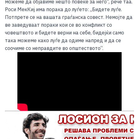
можеме да објавиме нешто повеќе за него“, рече таа.
Роси МекКиј има порака до луѓето: „Бидете луѓе.
Потпрете се на вашата граѓанска совест. Немојте да
ве заведуваат пораки кои се во конфликт со
човештвото и бидете верни на себе, бидејќи само
така можеме како луѓе да одиме напред и да се
соочиме со неправдите во општеството“.