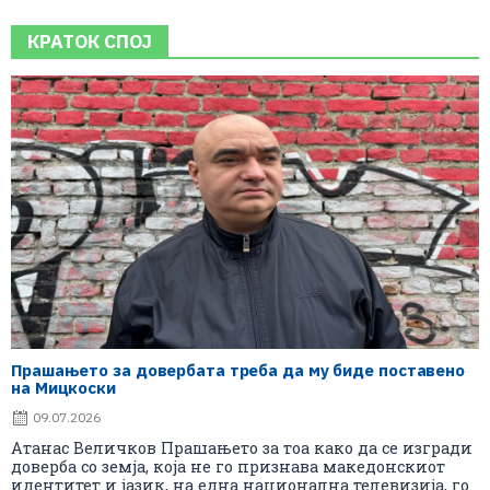
КРАТОК СПОЈ
Прашањето за довербата треба да му биде поставено
на Мицкоски
09.07.2026
Атанас Величков Прашањето за тоа како да се изгради
доверба со земја, која не го признава македонскиот
идентитет и јазик, на една национална телевизија, го