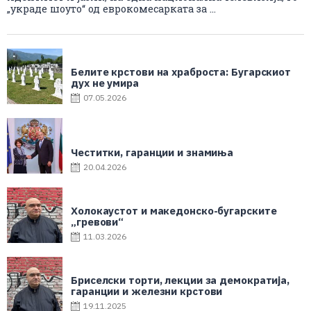
„украде шоуто“ од еврокомесарката за ...
Белите крстови на храброста: Бугарскиот
дух не умира
07.05.2026
Честитки, гаранции и знамиња
20.04.2026
Холокаустот и македонско-бугарските
„гревови“
11.03.2026
Бриселски торти, лекции за демократија,
гаранции и железни крстови
19.11.2025