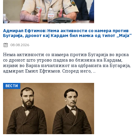
Адмирал Ефтимов: Нема активности со намера против
Бугарија, дронот кај Кардам бил мамка од типот „Маја“
08.08.2026
Нема активности со намера против Бугарија во врска
со дронот што утрово падна во близина на Кардам,
изјави во Варна началникот на одбраната на Бугарија,
адмирал Емил Ефтимов. Според него, ...
ВЕСТИ