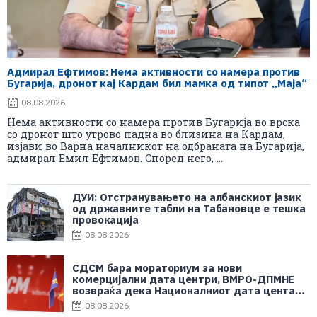
Адмирал Ефтимов: Нема активности со намера против
Бугарија, дронот кај Кардам бил мамка од типот „Маја“
08.08.2026
Нема активности со намера против Бугарија во врска
со дронот што утрово падна во близина на Кардам,
изјави во Варна началникот на одбраната на Бугарија,
адмирал Емил Ефтимов. Според него, ...
ДУИ: Отстранувањето на албанскиот јазик
од државните табли на Табановце е тешка
провокација
08.08.2026
СДСМ бара мораториум за нови
комерцијални дата центри, ВМРО-ДПМНЕ
возвраќа дека Националниот дата центар
е во корист на граѓаните
08.08.2026