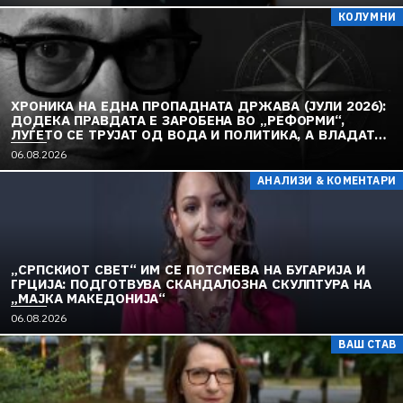
КОЛУМНИ
ХРОНИКА НА ЕДНА ПРОПАДНАТА ДРЖАВА (ЈУЛИ 2026):
ДОДЕКА ПРАВДАТА Е ЗАРОБЕНА ВО „РЕФОРМИ“,
ЛУЃЕТО СЕ ТРУЈАТ ОД ВОДА И ПОЛИТИКА, А ВЛАДАТА
И ОПОЗИЦИЈАТА СЕ „РЕКОНСТРУИРААТ“ – ЗЕМЈАТА
06.08.2026
ТОНЕ ВО „ДОСТОИНСТВО“ И МОЛЧИ ПРЕД УКРАИНА
АНАЛИЗИ & КОМЕНТАРИ
„СРПСКИОТ СВЕТ“ ИМ СЕ ПОТСМЕВА НА БУГАРИЈА И
ГРЦИЈА: ПОДГОТВУВА СКАНДАЛОЗНА СКУЛПТУРА НА
„МАЈКА МАКЕДОНИЈА“
06.08.2026
ВАШ СТАВ