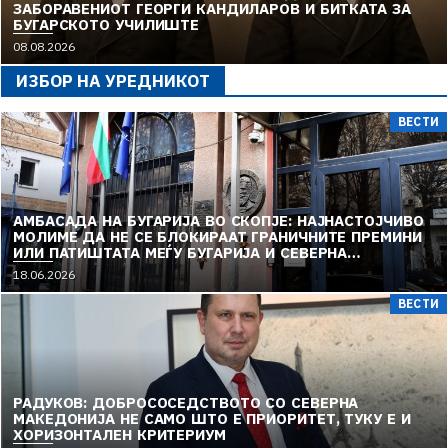
ЗАБОРАВЕНИОТ ГЕОРГИ КАНДИЛАРОВ И БИТКАТА ЗА
БУГАРСКОТО УЧИЛИШТЕ
08.08.2026
ИЗБОР НА УРЕДНИКОТ
ВЕСТИ
АМБАСАДА НА БУГАРИЈА ВО СКОПЈЕ: НАЈНАСТОЈЧИВО
МОЛИМЕ ДА НЕ СЕ БЛОКИРААТ ГРАНИЧНИТЕ ПРЕМИНИ
ИЛИ ПАТИШТАТА МЕЃУ БУГАРИЈА И СЕВЕРНА
МАКЕДОНИЈА
18.06.2026
ВЕСТИ
РАДУКОВ: ДОБРОСОСЕДСТВОТО СО СЕВЕРНА
МАКЕДОНИЈА НЕ САМО ШТО Е ПРИОРИТЕТ, ТУКУ Е И
ХОРИЗОНТАЛЕН КРИТЕРИУМ