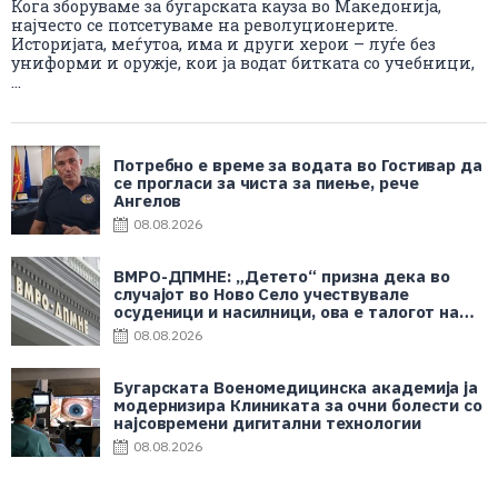
Кога зборуваме за бугарската кауза во Македонија,
најчесто се потсетуваме на револуционерите.
Историјата, меѓутоа, има и други херои – луѓе без
униформи и оружје, кои ја водат битката со учебници,
...
Потребно е време за водата во Гостивар да
се прогласи за чиста за пиење, рече
Ангелов
08.08.2026
ВМРО-ДПМНЕ: „Детето“ призна дека во
случајот во Ново Село учествувале
осуденици и насилници, ова е талогот на
Македонија
08.08.2026
Бугарската Военомедицинска академија ја
модернизира Клиниката за очни болести со
најсовремени дигитални технологии
08.08.2026