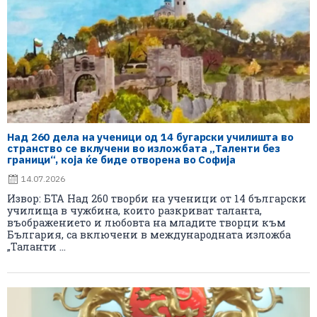
Над 260 дела на ученици од 14 бугарски училишта во
странство се вклучени во изложбата „Таленти без
граници“, која ќе биде отворена во Софија
14.07.2026
Извор: БТА Над 260 творби на ученици от 14 български
училища в чужбина, които разкриват таланта,
въображението и любовта на младите творци към
България, са включени в международната изложба
„Таланти ...