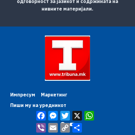
одговорност за јазикот и содржината на
нивните материјали.
Импресум
Маркетинг
Пиши му на уредникот
Facebook
Messenger
Twitter
X
WhatsApp
Viber
Email
Copy
Share
Link