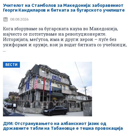
Учителот на Стамболов за Македонија: заборавениот
Георги Кандиларов и битката за бугарското училиште
08.08.2026
Кога зборуваме за бугарската кауза во Македонија,
најчесто се потсетуваме на револуционерите.
Историјата, меѓутоа, има и други херои – луѓе без
униформи и оружје, кои ја водат битката со учебници,
...
ВЕСТИ
ДУИ: Отстранувањето на албанскиот јазик од
државните табли на Табановце е тешка провокација