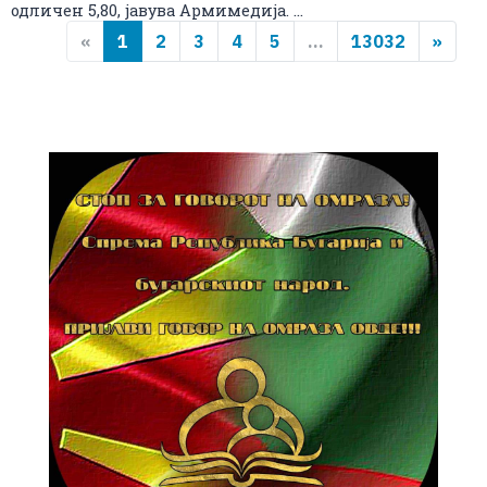
одличен 5,80, јавува Армимедија. ...
«
1
2
3
4
5
...
13032
»