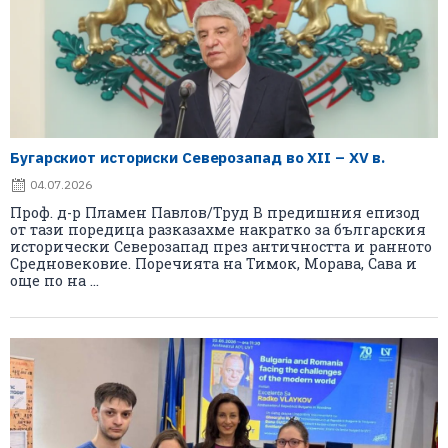
Бугарскиот историски Северозапад во XII – XV в.
04.07.2026
Проф. д-р Пламен Павлов/Труд В предишния епизод
от тази поредица разказахме накратко за българския
исторически Северозапад през античността и ранното
Средновековие. Поречията на Тимок, Морава, Сава и
още по на ...