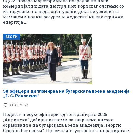
СДСМ побара мораториум за изградба на нови
комерцијални дата центри кои користат системи со
испарување на вода, оценувајќи дека во услови на
намалени водни ресурси и недостиг на електрична
енергија ...
ВЕСТИ
58 офицери дипломираа на бугарската воена академија
„Г. С. Раковски“
08.08.2026
Педесет и осум офицери од генерацијата 2026
„Априлска“ добија дипломи за завршено високо
образование на бугарската Воена академија „Георги
Стојков Раковски“. Просечниот успех на генерацијата е