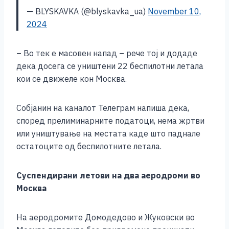
— BLYSKAVKA (@blyskavka_ua)
November 10,
2024
– Во тек е масовен напад – рече тој и додаде
дека досега се уништени 22 беспилотни летала
кои се движеле кон Москва.
Собјанин на каналот Телеграм напиша дека,
според прелиминарните податоци, нема жртви
или уништување на местата каде што паднале
остатоците од беспилотните летала.
Суспендирани летови на два аеродроми во
Москва
На аеродромите Домодедово и Жуковски во