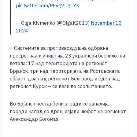
pic.twitter.com/PEygVDgTYK
— Olga Klymenko (@OlgaK2013)
November 10,
2024
– Системите за противвоздушна одбрана
пресретнаа и уништија 23 украински беспилотни
летала: 17 над територијата на регионот
Брјанск, три над територијата на Ростовската
област, два над регионот Белгород и еден над
регионот Курск – се вели во соопштението.
Во Брјанск нестанбени згради се запалија
поради напад со дрон, изјави шефот на регионот
Александар Богомаз.