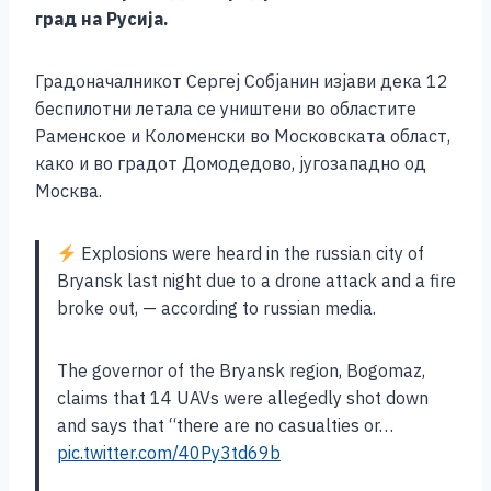
o
g
p
n
град на Русија.
o
er
p
k
k
Градоначалникот Сергеј Собјанин изјави дека 12
беспилотни летала се уништени во областите
Раменское и Коломенски во Московската област,
како и во градот Домодедово, југозападно од
Москва.
Explosions were heard in the russian city of
Bryansk last night due to a drone attack and a fire
broke out, — according to russian media.
The governor of the Bryansk region, Bogomaz,
claims that 14 UAVs were allegedly shot down
and says that “there are no casualties or…
pic.twitter.com/40Py3td69b