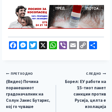
F
M
T
X
W
Vi
E
C
S
a
e
wi
h
b
m
o
h
c
ss
tt
at
er
ai
p
ar
e
e
er
s
l
y
e
Навигација
ПРЕТХОДНО
СЛЕДНО
b
n
A
Li
(Видео) Почина
Борел: ЕУ работи на
o
g
p
n
на
поранешниот
15-тиот пакет
o
er
p
k
напис
градоначалник на
санкции против
k
Солун Јанис Бутарис,
Русија, целта е
кој го чуваше
изолација