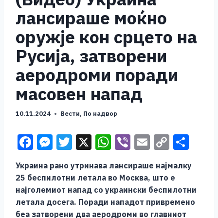
лансираше моќно
оружје кон срцето на
Русија, затворени
аеродроми поради
масовен напад
10.11.2024
Вести
,
По надвор
F
M
T
X
W
Vi
E
C
S
a
e
wi
h
b
m
o
h
Украина рано утринава лансираше најмалку
c
ss
tt
at
er
ai
p
ar
25 беспилотни летала во Москва, што е
e
e
er
s
l
y
e
најголемиот напад со украински беспилотни
b
n
A
Li
летала досега. Поради нападот привремено
беа затворени два аеродроми во главниот