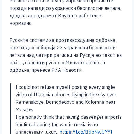
Москва летовите беа привремено прекинати
поради напади со украински беспилотни летала,
додека аеродромот Внуково работеше
нормално.
Руските системи за противвоздушна одбрана
претходно соборија 23 украински беспилотни
летала над четири региони на Русија во текот на
ноќта, соопшти руското Министерство за
одбрана, пренесе РИА Новости.
I could not refuse myself posting every single
video of Ukrainian drones flying in the sky over
Ramenskoye, Domodedovo and Kolomna near
Moscow.
I personally think that having passenger airports
finctional during the war in russia is an
unnecessary luxury.
https://t.co/BtjbNwUYYf