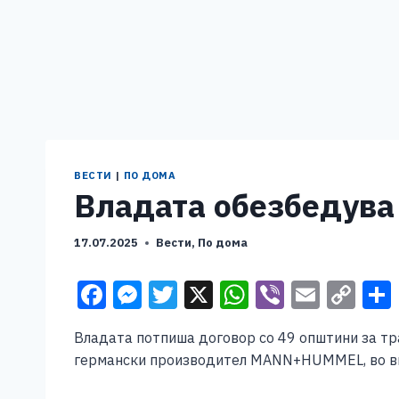
ВЕСТИ
|
ПО ДОМА
Владата обезбедува 
17.07.2025
Вести
,
По дома
F
M
T
X
W
Vi
E
C
a
e
wi
h
b
m
o
Владата потпиша договор со 49 општини за тр
c
ss
tt
at
er
ai
p
германски производител MANN+HUMMEL, во вку
e
e
er
s
l
y