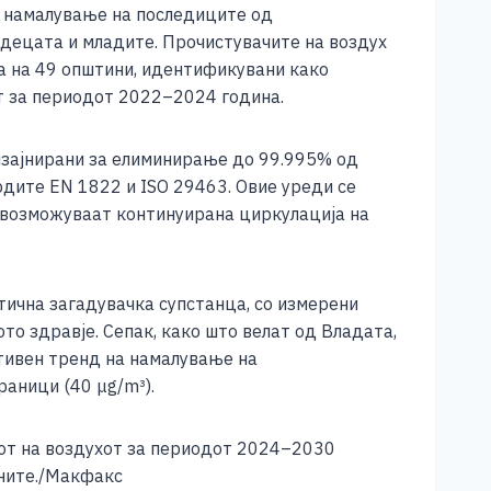
и намалување на последиците од
, децата и младите. Прочистувачите на воздух
та на 49 општини, идентификувани како
т за периодот 2022–2024 година.
зајнирани за елиминирање до 99.995% од
дите EN 1822 и ISO 29463. Овие уреди се
 овозможуваат континуирана циркулација на
ична загадувачка супстанца, со измерени
о здравје. Сепак, како што велат од Владата,
итивен тренд на намалување на
аници (40 μg/m³).
от на воздухот за периодот 2024–2030
аните./Макфакс