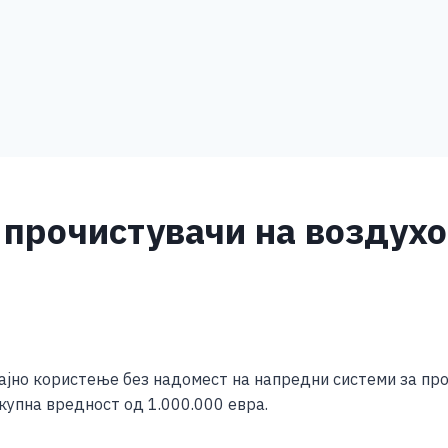
прочистувачи на воздухо
S
h
ајно користење без надомест на напредни системи за пр
ar
пна вредност од 1.000.000 евра.
e