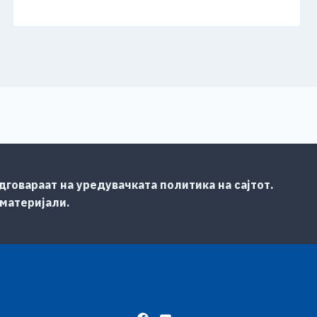
говараат на уредувачката политика на сајтот.
 материјали.