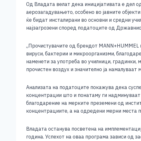
b
n
A
Li
Од Владата велат дека иницијативата е дел о
o
g
p
n
аерозагадувањето, особено во јавните објекти
ќе бидат инсталирани во основни и средни учи
o
er
p
k
најзагрозени според податоците од Државнио
k
„Прочистувачите од брендот MANN+HUMMEL пр
вируси, бактерии и микроорганизми, благода
наменети за употреба во училници, градинки,
прочистен воздух и значително ја намалуваат 
Анализата на податоците покажува дека суспе
концентрации што и понатаму ги надминуваат 
благодарение на мерките преземени од инстит
концентрациите, а на одредени мерни места п
Владата останува посветена на имплементаци
година. Успехот на оваа програма зависи од з