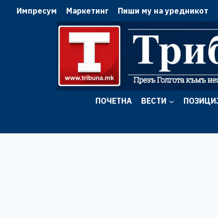
Skip
Импресум
Маркетинг
Пиши му на уредникот
to
content
ПОЧЕТНА
ВЕСТИ
ПОЗИЦИ