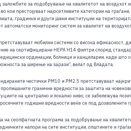
д заложбите за подобрување на квалитетот на воздухот 
 во кои престојуваат најосетливите категории на граѓани
лишта, градинки и други јавни институции на територија
т автоматски мониторинг систем за квалитет на воздухо
етставуваат мобилни системи со висока ефикасност, ди
рение на сертифицирани HEPA H14 филтри според стандар
 медицински ординации, болници и канцеларии, каде што
можноста за ширење на зарази“, велат од Владата.
ндираните честички PM10 и PM2.5 претставуваат најкрит
пропишаните гранични вредности за заштита на човековот
уциите на централно и локално ниво, се забележува поз
росечните годишни вредности веќе се под дозволените гр
ја на сеопфатната програма за подобрување на квалитет
аедничките напори на сите институции, општините и граѓ