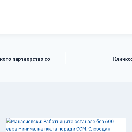
S
h
ar
e
кото партнерство со
Кличко: