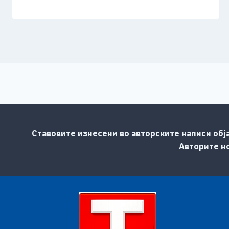
Ставовите изнесени во авторските написи обј
Авторите но