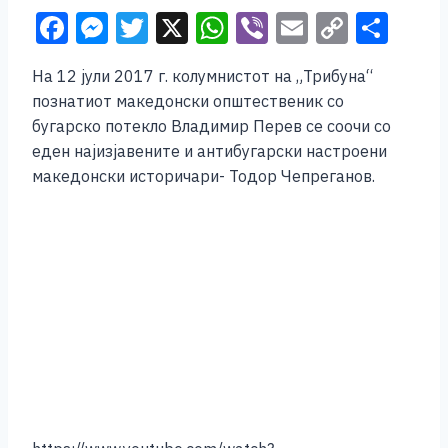
F
M
T
X
W
Vi
E
C
S
a
e
wi
h
b
m
o
h
На 12 јули 2017 г. колумнистот на „Трибуна“
c
ss
tt
at
er
ai
p
ar
познатиот македонски општественик со
e
e
er
s
l
y
e
бугарско потекло Владимир Перев се соочи со
b
n
A
Li
еден најизјавените и антибугарски настроени
македонски историчари- Тодор Чепреганов.
o
g
p
n
o
er
p
k
k