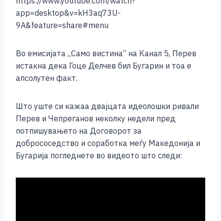
https://www.youtube.com/watch?
app=desktop&v=kH3aq73U-
9A&feature=share#menu
Во емисијата „Само вистина“ на Канал 5, Перев
истакна дека Гоце Делчев бил Бугарин и тоа е
апсолутен факт.
Што уште си кажаа двајцата идеолошки ривали
Перев и Чепреганов неколку недели пред
потпишувањето на Договорот за
добрососедство и соработка меѓу Македонија и
Бугарија погледнете во видеото што следи: