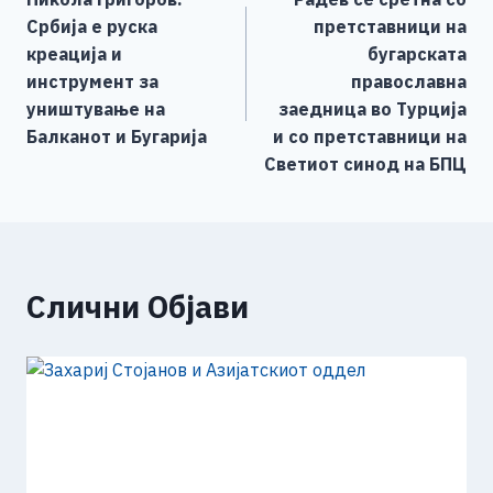
o
g
p
n
на
Србија е руска
претставници на
o
er
p
k
напис
креација и
бугарската
k
инструмент за
православна
уништување на
заедница во Турција
Балканот и Бугарија
и со претставници на
Светиот синод на БПЦ
Слични Објави