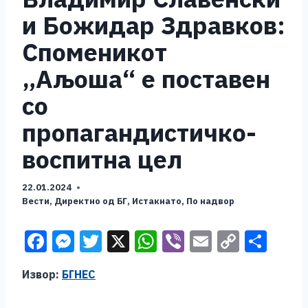
и Божидар Здравков:
Споменикот
„Аљоша“ е поставен
со
пропагандистичко-
воспитна цел
22.01.2024
Вести
,
Директно од БГ
,
Истакнато
,
По надвор
F
M
T
X
W
Vi
E
C
S
a
e
wi
h
b
m
o
h
Извор:
БГНЕС
c
ss
tt
at
er
ai
p
ar
e
e
er
s
l
y
e