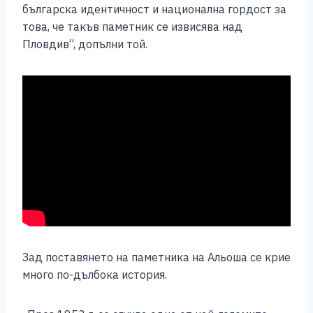
българска идентичност и национална гордост за
това, че такъв паметник се извисява над
Пловдив“, допълни той.
Зад поставянето на паметника на Альоша се крие
много по-дълбока история.