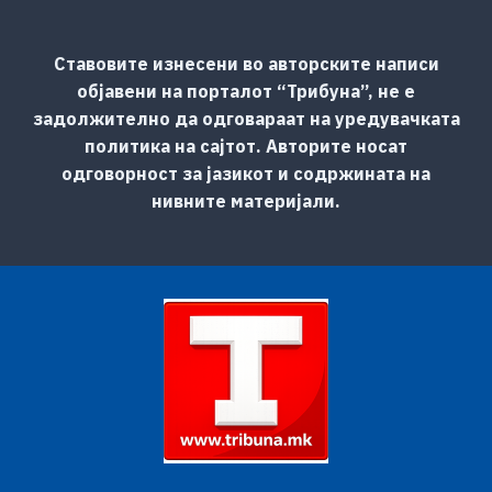
Ставовите изнесени во авторските написи
објавени на порталот “Трибуна”, не е
задолжително да одговараат на уредувачката
политика на сајтот. Авторите носат
одговорност за јазикот и содржината на
нивните материјали.