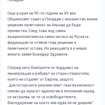
Още в края на 90-те години на ХХ век
Общинският съвет в Пловдив с мнозинство взима
решение паметникът на Альоша да бъде
преместен. След това под силен
външнополитически силен натиск на Руската
федерация се отменя това решение и
паметникът остава. Но реакцията я е имало
винаги, заяви Божидар Здравков
Според него българите се поддават на
манипулации и робуват на стари стереотипи,
които ни отделят от Европа, защото
„диктаторските режими имат тази възможност
силово да налагат идеология и поколения наред
се натрапва, че те са освободителите,
благодарение на които ние едва ли не дишаме“.