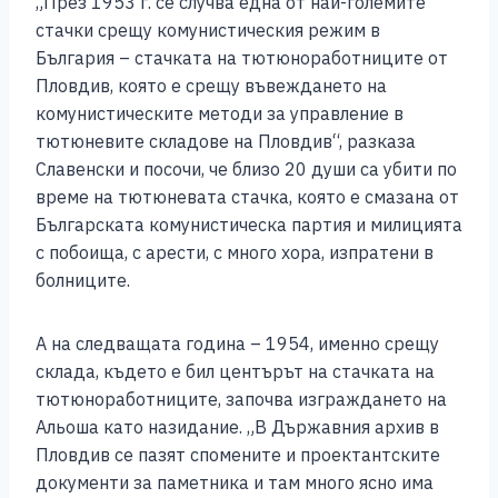
„През 1953 г. се случва една от най-големите
стачки срещу комунистическия режим в
България – стачката на тютюноработниците от
Пловдив, която е срещу въвеждането на
комунистическите методи за управление в
тютюневите складове на Пловдив“, разказа
Славенски и посочи, че близо 20 души са убити по
време на тютюневата стачка, която е смазана от
Българската комунистическа партия и милицията
с побоища, с арести, с много хора, изпратени в
болниците.
А на следващата година – 1954, именно срещу
склада, където е бил центърът на стачката на
тютюноработниците, започва изграждането на
Альоша като назидание. „В Държавния архив в
Пловдив се пазят спомените и проектантските
документи за паметника и там много ясно има