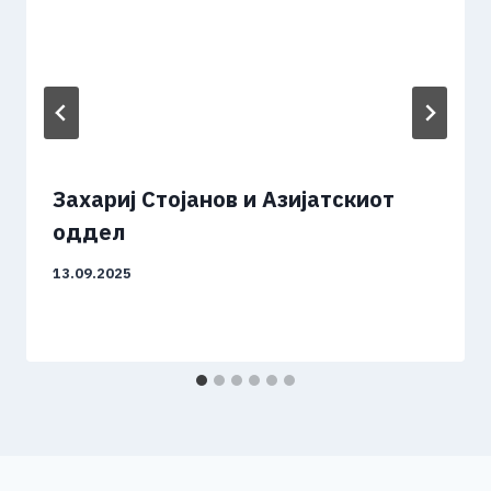
Захариј Стојанов и Азијатскиот
оддел
13.09.2025