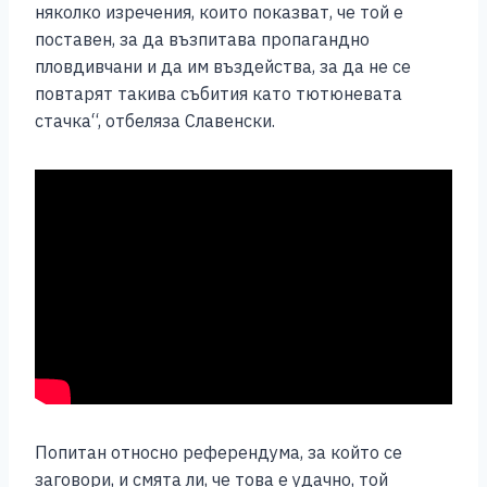
няколко изречения, които показват, че той е
поставен, за да възпитава пропагандно
пловдивчани и да им въздейства, за да не се
повтарят такива събития като тютюневата
стачка“, отбеляза Славенски.
Попитан относно референдума, за който се
заговори, и смята ли, че това е удачно, той