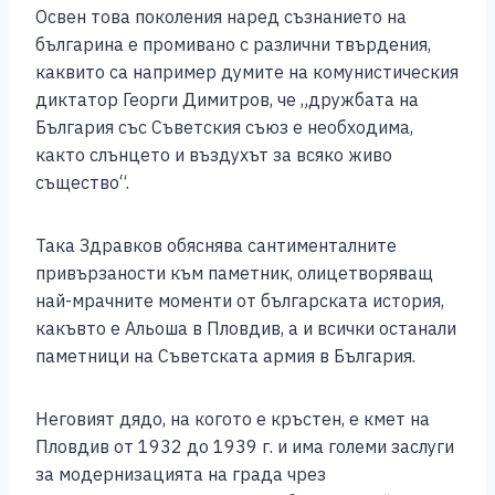
Освен това поколения наред съзнанието на
българина е промивано с различни твърдения,
каквито са например думите на комунистическия
диктатор Георги Димитров, че „дружбата на
България със Съветския съюз е необходима,
както слънцето и въздухът за всяко живо
същество“.
Така Здравков обяснява сантименталните
привързаности към паметник, олицетворяващ
най-мрачните моменти от българската история,
какъвто е Альоша в Пловдив, а и всички останали
паметници на Съветската армия в България.
Неговият дядо, на когото е кръстен, е кмет на
Пловдив от 1932 до 1939 г. и има големи заслуги
за модернизацията на града чрез