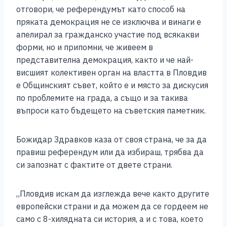
отговори, че референдумът като способ на
пряката демокрация не се изключва и винаги е
апелирал за гражданско участие под всякакви
форми, но и припомни, че живеем в
представителна демокрация, както и че най-
висшият колективен орган на властта в Пловдив
е Общинският съвет, който е и място за дискусия
по проблемите на града, а също и за такива
въпроси като бъдещето на съветския паметник.
Божидар Здравков каза от своя страна, че за да
правиш референдум или да избираш, трябва да
си запознат с фактите от двете страни.
„Пловдив искам да изглежда вече както другите
европейски страни и да можем да се гордеем не
само с 8-хилядната си история, а и с това, което