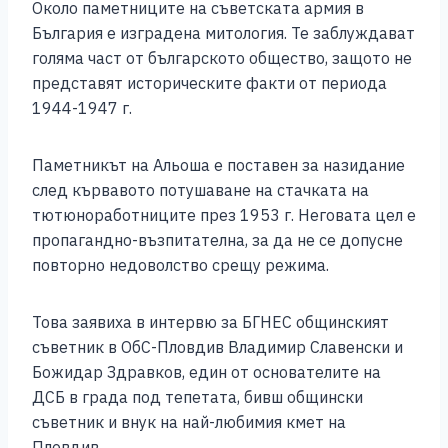
Около паметниците на съветската армия в
b
n
A
Li
България е изградена митология. Те заблуждават
o
g
p
n
голяма част от българското общество, защото не
представят историческите факти от периода
o
er
p
k
1944-1947 г.
k
Паметникът на Альоша е поставен за назидание
след кървавото потушаване на стачката на
тютюноработниците през 1953 г. Неговата цел е
пропагандно-възпитателна, за да не се допусне
повторно недоволство срещу режима.
Това заявиха в интервю за БГНЕС общинският
съветник в ОбС-Пловдив Владимир Славенски и
Божидар Здравков, един от основателите на
ДСБ в града под тепетата, бивш общински
съветник и внук на най-любимия кмет на
Пловдив.