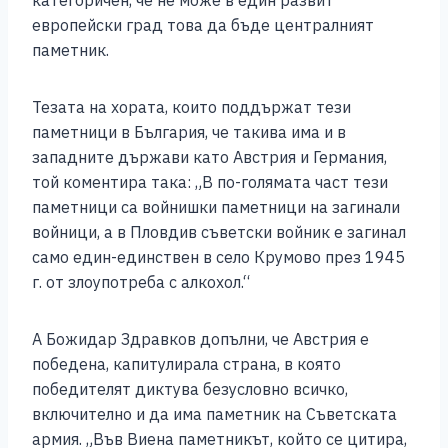
категоричен, че не може в един развит
европейски град това да бъде централният
паметник.
Тезата на хората, които поддържат тези
паметници в България, че такива има и в
западните държави като Австрия и Германия,
той коментира така: „В по-голямата част тези
паметници са войнишки паметници на загинали
войници, а в Пловдив съветски войник е загинал
само един-единствен в село Крумово през 1945
г. от злоупотреба с алкохол.“
А Божидар Здравков допълни, че Австрия е
победена, капитулирала страна, в която
победителят диктува безусловно всичко,
включително и да има паметник на Съветската
армия. „Във Виена паметникът, който се цитира,