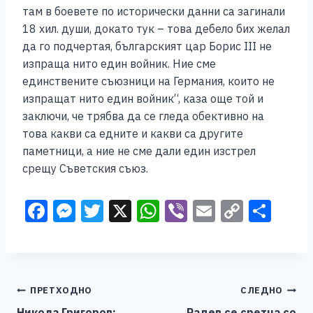
там в боевете по исторически данни са загинали
18 хил. души, докато тук – това дебело бих желал
да го подчертая, българският цар Борис III не
изпраща нито един войник. Ние сме
единствените съюзници на Германия, които не
изпращат нито един войник“, каза още той и
заключи, че трябва да се гледа обективно на
това какви са едните и какви са другите
паметници, а ние не сме дали един изстрел
срещу Съветския съюз.
F
M
T
X
W
Vi
E
C
S
a
e
wi
h
b
m
o
h
c
ss
tt
at
er
ai
p
ar
e
e
er
s
l
y
e
Навигација
ПРЕТХОДНО
СЛЕДНО
b
n
A
Li
Никола Григоров:
Радев се сретна со