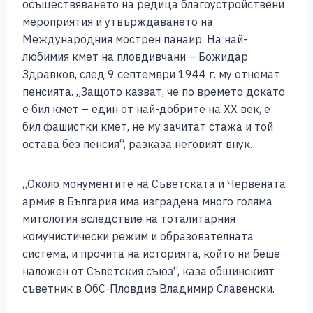
осъществяването на редица благоустройствени
мероприятия и утвърждаването на
Международния мострен панаир. На най-
любимия кмет на пловдивчани – Божидар
Здравков, след 9 септември 1944 г. му отнемат
пенсията. „Защото казват, че по времето докато
е бил кмет – един от най-добрите на ХХ век, е
бил фашистки кмет, не му зачитат стажа и той
остава без пенсия“, разказа неговият внук.
„Около монументите на Съветската и Червената
армия в България има изградена много голяма
митология вследствие на тоталитарния
комунистически режим и образователната
система, и прочита на историята, който ни беше
наложен от Съветския съюз“, каза общинският
съветник в ОбС-Пловдив Владимир Славенски.