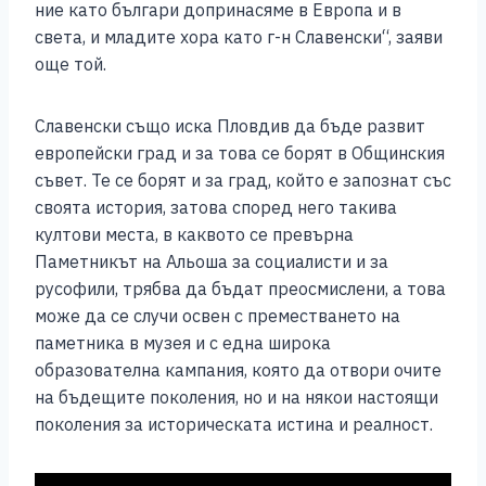
ние като българи допринасяме в Европа и в
света, и младите хора като г-н Славенски“, заяви
още той.
Славенски също иска Пловдив да бъде развит
европейски град и за това се борят в Общинския
съвет. Те се борят и за град, който е запознат със
своята история, затова според него такива
култови места, в каквото се превърна
Паметникът на Альоша за социалисти и за
русофили, трябва да бъдат преосмислени, а това
може да се случи освен с преместването на
паметника в музея и с една широка
образователна кампания, която да отвори очите
на бъдещите поколения, но и на някои настоящи
поколения за историческата истина и реалност.