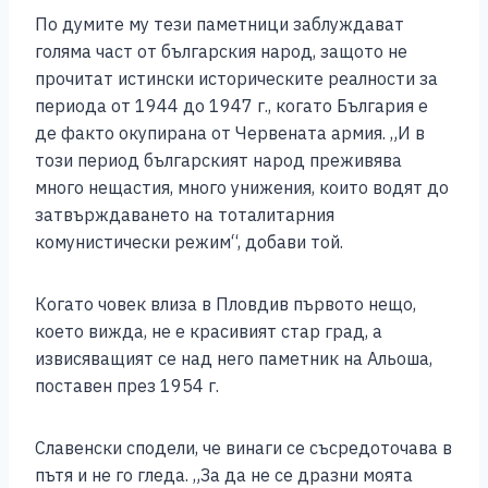
По думите му тези паметници заблуждават
голяма част от българския народ, защото не
прочитат истински историческите реалности за
периода от 1944 до 1947 г., когато България е
де факто окупирана от Червената армия. „И в
този период българският народ преживява
много нещастия, много унижения, които водят до
затвърждаването на тоталитарния
комунистически режим“, добави той.
Когато човек влиза в Пловдив първото нещо,
което вижда, не е красивият стар град, а
извисяващият се над него паметник на Альоша,
поставен през 1954 г.
Славенски сподели, че винаги се съсредоточава в
пътя и не го гледа. „За да не се дразни моята