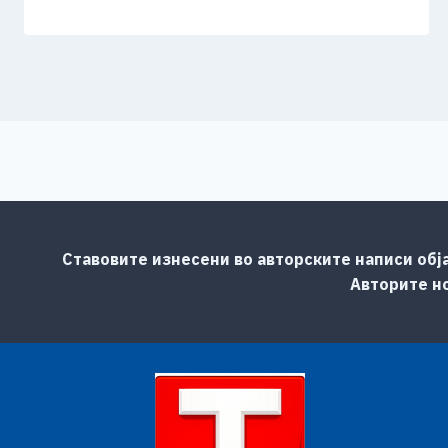
Ставовите изнесени во авторските написи обј
Авторите но