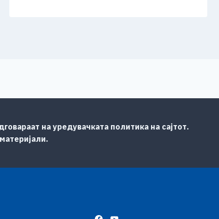
говараат на уредувачката политика на сајтот.
 материјали.