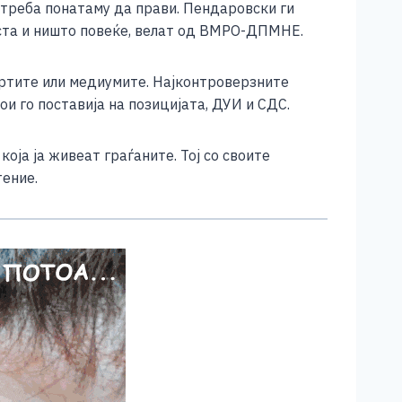
 треба понатаму да прави. Пендаровски ги
аста и ништо повеќе, велат од ВМРО-ДПМНЕ.
пертите или медиумите. Најконтроверзните
ои го поставија на позицијата, ДУИ и СДС.
оја ја живеат граѓаните. Тој со своите
тение.