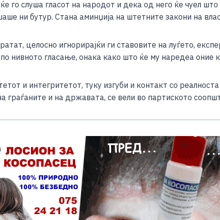
е го слуша гласот на народот и дека од него ќе чуел што
ar
шаше ни бутур. Стана аминџија на штетните закони на вл
e
ратат, целосно игнорирајќи ги ставовите на луѓето, екс
по нивното гласање, онака како што ќе му наредеа оние к
тот и интегритетот, туку изгуби и контакт со реалноста к
на граѓаните и на државата, се вели во партиското соопш