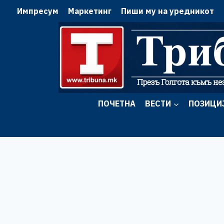
Skip
Импресум
Маркетинг
Пиши му на уредникот
to
content
ПОЧЕТНА
ВЕСТИ
ПОЗИЦИ