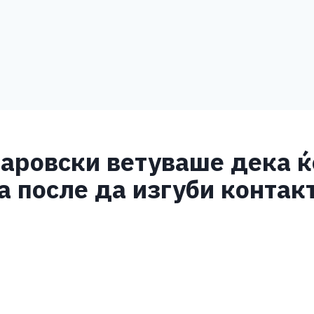
овски ветуваше дека ќе
за после да изгуби контак
S
h