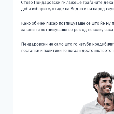
Стево Пендаровски ги лажеше граѓаните дека ќ
c
ss
tt
at
er
ai
p
доби изборите, отиде на Водно и ни народ слу
e
e
er
s
l
y
b
n
A
Li
Како обичен писар потпишуваше се што ќе му п
o
g
p
n
закони ги потпишуваше во рок од неколку часа 
o
er
p
k
Пендаровски не само што го изгуби кредибилите
k
постапки и политики го погази достоинството 