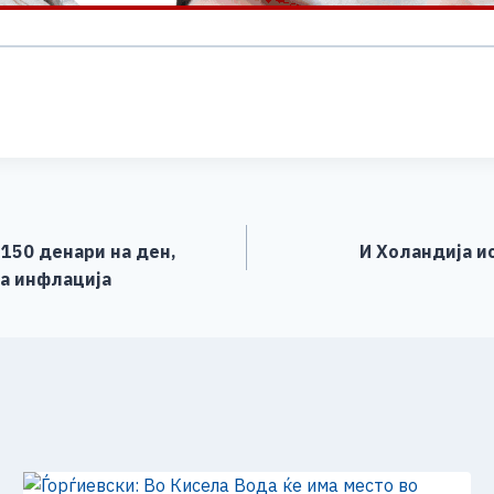
S
h
ar
e
150 денари на ден,
И Холандија и
ка инфлација