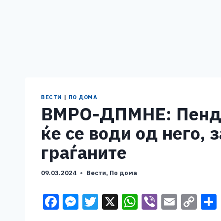
ВЕСТИ
|
ПО ДОМА
ВМРО-ДПМНЕ: Пендар
ќе се води од него, 
граѓаните
09.03.2024
Вести
,
По дома
F
M
T
X
W
Vi
E
C
a
e
wi
h
b
m
o