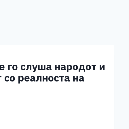
 го слуша народот и
т со реалноста на