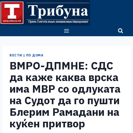
Skip
to
content
ВЕСТИ
|
ПО ДОМА
ВМРО-ДПМНЕ: СДС
да каже каква врска
има МВР со одлуката
на Судот да го пушти
Блерим Рамадани на
куќен притвор