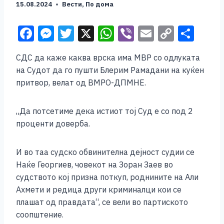
15.08.2024
Вести
,
По дома
F
M
T
X
W
Vi
E
C
S
a
e
wi
h
b
m
o
h
СДС да каже каква врска има МВР со одлуката
c
ss
tt
at
er
ai
p
ar
на Судот да го пушти Блерим Рамадани на куќен
e
e
er
s
l
y
e
притвор, велат од ВМРО-ДПМНЕ.
b
n
A
Li
o
g
p
n
„Да потсетиме дека истиот тој Суд е со под 2
проценти доверба.
o
er
p
k
k
И во таа судско обвинителна дејност судии се
Наќе Георгиев, човекот на Зоран Заев во
судството кој призна поткуп, роднините на Али
Ахмети и редица други криминалци кои се
плашат од правдата“, се вели во партиското
соопштение.