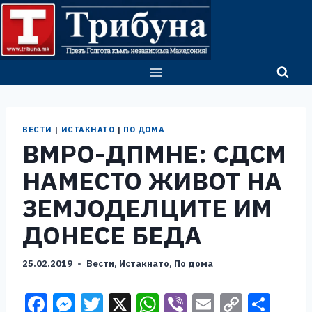
Skip
to
content
ВЕСТИ
|
ИСТАКНАТО
|
ПО ДОМА
ВМРО-ДПМНЕ: СДСМ
НАМЕСТО ЖИВОТ НА
ЗЕМЈОДЕЛЦИТЕ ИМ
ДОНЕСЕ БЕДА
25.02.2019
Вести
,
Истакнато
,
По дома
F
M
T
X
W
Vi
E
C
S