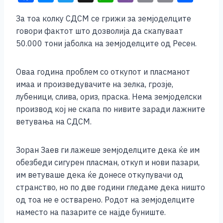
a
e
wi
h
b
m
o
h
За тоа колку СДСМ се грижи за земјоделците
c
ss
tt
at
er
ai
p
ar
говори фактот што дозволија да скапуваат
e
e
er
s
l
y
e
50.000 тони јаболка на земјоделците од Ресен.
b
n
A
Li
o
g
p
n
Оваа година проблем со откупот и пласманот
имаа и произведувачите на зелка, грозје,
o
er
p
k
лубеници, слива, ориз, праска. Нема земјоделски
k
производ кој не скапа по нивите заради лажните
ветувања на СДСМ.
Зоран Заев ги лажеше земјоделците дека ќе им
обезбеди сигурен пласман, откуп и нови пазари,
им ветуваше дека ќе донесе откупувачи од
странство, но по две години гледаме дека ништо
од тоа не е остварено. Родот на земјоделците
наместо на пазарите се најде буниште.