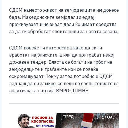
СДСМ наместо живот на земјоделците им донесе
беда. Македонските земјоделци едвај
преживуваат и не знаат дали ќе имаат средства
за да ги обработат своите ниви за новата сезона.
СДСМ повеќе ги интересира како да си ги
вработат најблиските, а или да приграбат некој
државен тендер. Власта се богати на грбот на
земјоделците и граѓаните кои се повеќе
осиромашуваат. Токму затоа потребно е СДСМ
веднаш да си замине, се вели во соопштението на
политичката партија ВМРО-ДПМНЕ.