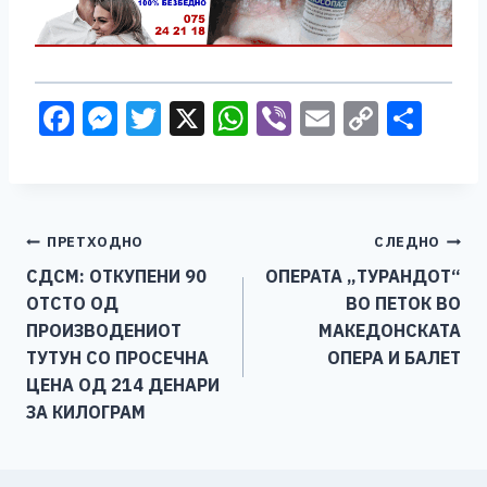
F
M
T
X
W
Vi
E
C
S
a
e
wi
h
b
m
o
h
c
ss
tt
at
er
ai
p
ar
e
e
er
s
l
y
e
Навигација
ПРЕТХОДНО
СЛЕДНО
b
n
A
Li
СДСМ: ОТКУПЕНИ 90
ОПЕРАТА „ТУРАНДОТ“
o
g
p
n
на
ОТСТО ОД
ВО ПЕТОК ВО
o
er
p
k
напис
ПРОИЗВОДЕНИОТ
МАКЕДОНСКАТА
k
ТУТУН СО ПРОСЕЧНА
ОПЕРА И БАЛЕТ
ЦЕНА ОД 214 ДЕНАРИ
ЗА КИЛОГРАМ