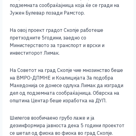
подземната сообраќајница која ќе се гради на
Јужен Булевар позади Рамстор.
На овој проект градот Скопје работеше
претходните 5години, заедно со
Министерството за транспорт и врски и
инвеститорот Лимак.
На Советот на град Скопје чие мнозинство беше
на ВМРО-ДПМНЕ и Коалицијата За подобра
Македонија се донесе одлука Лимак да изгради
дел од подземната сообраќајница. Обврска на
општина Центар беше изработка на ДУП.
Шилегов вообичаено грубо лаже и ја
дезинформира јавноста дека 5 години проектот
се шетал од фиока во фиока во град Скопје.