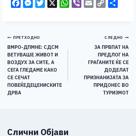
F
M
T
X
W
Vi
E
C
S
a
e
wi
h
b
m
o
h
c
ss
tt
at
er
ai
p
ar
e
e
er
s
l
y
e
Навигација
ПРЕТХОДНО
СЛЕДНО
b
n
A
Li
ВМРО-ДПМНЕ: СДСМ
ЗА ПРВПАТ НА
o
g
p
n
на
ВЕТУВАШЕ ЖИВОТ И
ПРЕДЛОГ НА
o
er
p
k
напис
ВОЗДУХ ЗА СИТЕ, А
ГРАЃАНИТЕ ЌЕ СЕ
k
СЕГА ГЛЕДАМЕ КАКО
ДОДЕЛАТ
СЕ СЕЧАТ
ПРИЗНАНИЈАТА ЗА
ПОВЕЌЕДЕЦЕНИСКИТЕ
ПРИДОНЕС ВО
ДРВА
ТУРИЗМОТ
Слични Објави