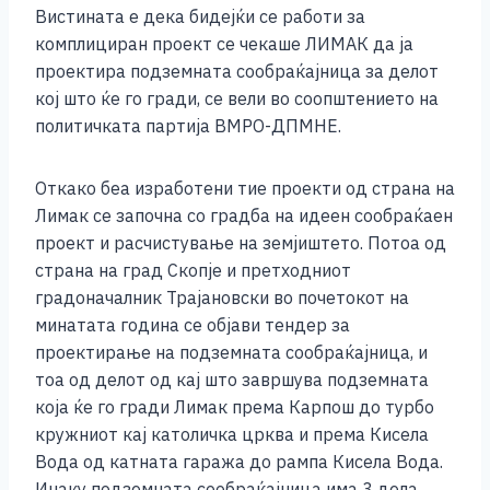
Вистината е дека бидејќи се работи за
комплициран проект се чекаше ЛИМАК да ја
проектира подземната сообраќајница за делот
кој што ќе го гради, се вели во соопштението на
политичката партија ВМРО-ДПМНЕ.
Откако беа изработени тие проекти од страна на
Лимак се започна со градба на идеен сообраќаен
проект и расчистување на земјиштето. Потоа од
страна на град Скопје и претходниот
градоначалник Трајановски во почетокот на
минатата година се објави тендер за
проектирање на подземната сообраќајница, и
тоа од делот од кај што завршува подземната
која ќе го гради Лимак према Карпош до турбо
кружниот кај католичка црква и према Кисела
Вода од катната гаража до рампа Кисела Вода.
Инаку подземната сообраќајница има 3 дела.