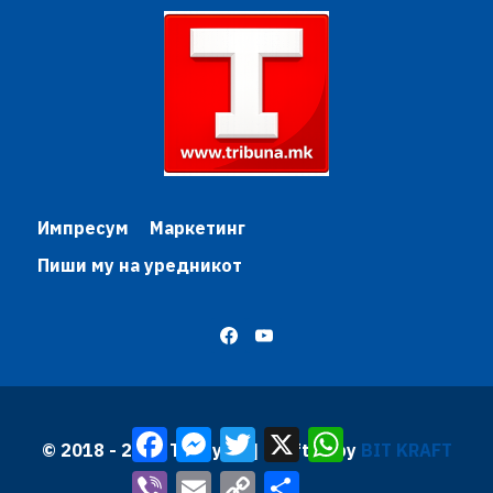
Импресум
Маркетинг
Пиши му на уредникот
Facebook
Messenger
Twitter
X
WhatsApp
© 2018 - 2026 Трибуна | Krafted by
BIT KRAFT
Viber
Email
Copy
Share