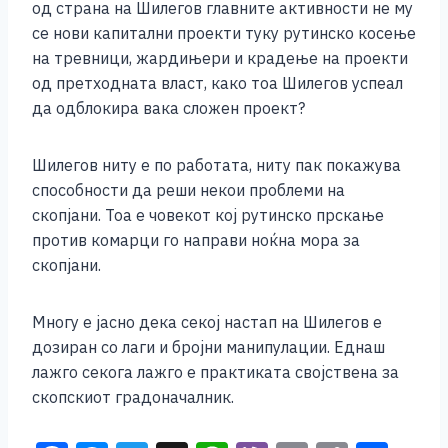
од страна на Шилегов главните активности не му
се нови капитални проекти туку рутинско косење
на тревници, жардињери и крадење на проекти
од претходната власт, како тоа Шилегов успеал
да одблокира вака сложен проект?
Шилегов ниту е по работата, ниту пак покажува
способности да реши некои проблеми на
скопјани. Тоа е човекот кој рутинско прскање
против комарци го направи ноќна мора за
скопјани.
Многу е јасно дека секој настап на Шилегов е
дозиран со лаги и бројни манипулации. Еднаш
лажго секога лажго е практиката својствена за
скопскиот градоначалник.