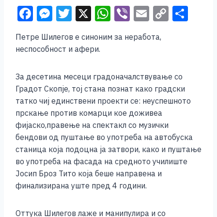
F
M
T
X
W
Vi
E
C
S
a
e
wi
h
b
m
o
h
Петре Шилегов е синоним за неработа,
c
ss
tt
at
er
ai
p
ar
неспособност и афери.
e
e
er
s
l
y
e
b
n
A
Li
За десетина месеци градоначалствување со
o
g
p
n
Градот Скопје, тој стана познат како градски
татко чиј единствени проекти се: неуспешното
o
er
p
k
прскање против комарци кое доживеа
k
фијаско,правење на спектакл со музички
бендови од пуштање во употреба на автобуска
станица која подоцна ја затвори, како и пуштање
во употреба на фасада на средното училиште
Јосип Броз Тито која беше направена и
финaлизирана уште пред 4 години.
Оттука Шилегов лаже и манипулира и со