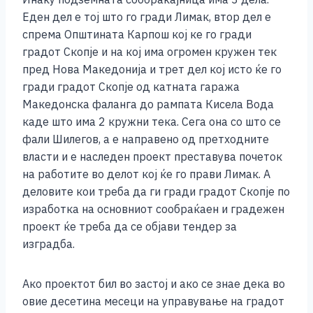
Еден дел е тој што го гради Лимак, втор дел е
спрема Општината Карпош кој ке го гради
градот Скопје и на кој има огромен кружен тек
пред Нова Македонија и трет дел кој исто ќе го
гради градот Скопје од катната гаража
Македонска фаланга до рампата Кисела Вода
каде што има 2 кружни тека. Сега она со што се
фали Шилегов, а е направено од претходните
власти и е наследен проект преставува почеток
на работите во делот кој ќе го прави Лимак. А
деловите кои треба да ги гради градот Скопје по
изработка на основниот сообраќаен и градежен
проект ќе треба да се објави тендер за
изградба.
Ако проектот бил во застој и ако се знае дека во
овие десетина месеци на управување на градот