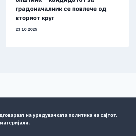
градоначалник се повлече од
вториот круг
23.10.2025
говараат на уредувачката политика на сајтот.
 материјали.