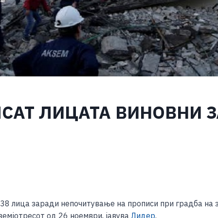
ПСАТ ЛИЦАТА ВИНОВНИ 
S
h
38 лица заради непочитување на прописи при градба на 
ar
земјотресот од 26 ноември, јавува
Лидер
.