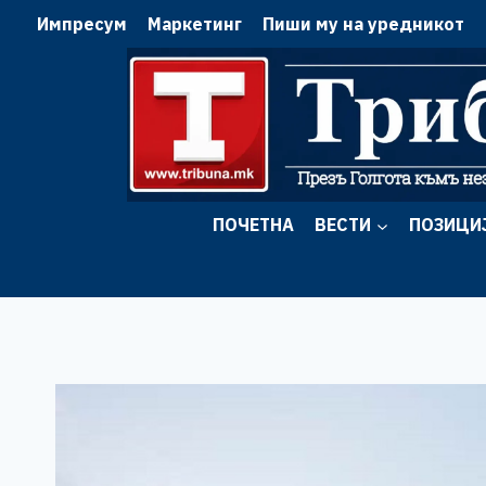
Skip
Импресум
Маркетинг
Пиши му на уредникот
to
content
ПОЧЕТНА
ВЕСТИ
ПОЗИЦИ