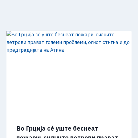
Во Грција сѐ уште беснеат
пожари: силните ветрови прават