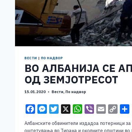
ВЕСТИ
|
ПО НАДВОР
ВО АЛБАНИЈА СЕ А
ОД ЗЕМЈОТРЕСОТ
15.01.2020
Вести
,
По надвор
F
M
T
X
W
Vi
E
C
a
e
wi
h
b
m
o
Албанските обвинители издадоа потерници за 
c
ss
tt
at
er
ai
p
оштетувања во Тирана и околните општини во 