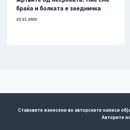
браќа и болката е заедничка
23.11.2021
Ставовите изнесени во авторските написи обј
Авторите но