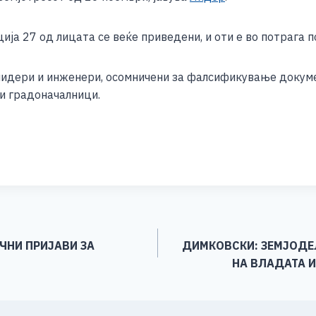
e
ција 27 од лицата се веќе приведени, и оти е во потрага п
лидери и инженери, осомничени за фалсификување докум
ни градоначалници.
S
h
ar
e
ИЧНИ ПРИЈАВИ ЗА
ДИМКОВСКИ: ЗЕМЈОДЕЛ
НА ВЛАДАТА 