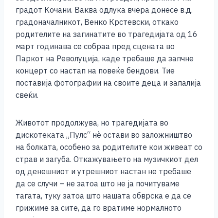
e
e
er
s
l
y
e
градот Кочани. Ваква одлука вчера донесе в.д.
b
n
A
Li
градоначалникот, Венко Крстевски, откако
родителите на загинатите во трагедијата од 16
o
g
p
n
март годинава се собраа пред сцената во
o
er
p
k
Паркот на Револуција, каде требаше да запчне
k
концерт со настап на повеќе бендови. Тие
поставија фотографии на своите деца и запалија
свеќи.
Животот продолжува, но трагедијата во
дискотеката „Пулс“ нè остави во заложништво
на болката, особено за родителите кои живеат со
страв и загуба. Откажувањето на музичкиот дел
од денешниот и утрешниот настан не требаше
да се случи – не затоа што не ја почитуваме
тагата, туку затоа што нашата обврска е да се
грижиме за сите, да го вратиме нормалното