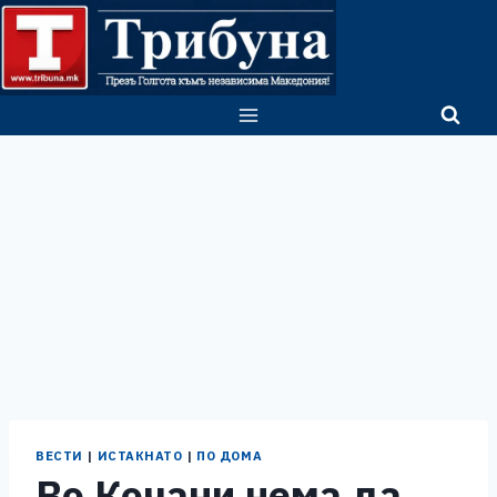
Skip
to
content
ВЕСТИ
|
ИСТАКНАТО
|
ПО ДОМА
Во Кочани нема да