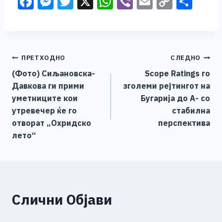
F
M
T
X
W
Vi
E
C
S
a
e
wi
h
b
m
o
h
c
ss
tt
at
er
ai
p
ar
e
e
er
s
l
y
e
Навигација
ПРЕТХОДНО
СЛЕДНО
b
n
A
Li
(Фото) Сиљановска-
Scope Ratings го
o
g
p
n
на
Давкова ги прими
зголеми реjтингот на
o
er
p
k
напис
уметниците кои
Бугарија до A- со
k
утревечер ќе го
стабилна
отворат „Охридско
перспектива
лето“
Слични Објави