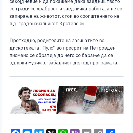
секојдневие и да покажеме дека заедништвото
се гради со храброст и заедничка работа, а не со
запирање на животот, стои во соопштението на
в.д. градоначалникот Крстевски.
Претходно, родителите на загинатите во
дискотеката „Пулс“ во пресрет на Петровден
писмено се обратија до него со барање да се
одложи музичко-забавниот дел од програмата.