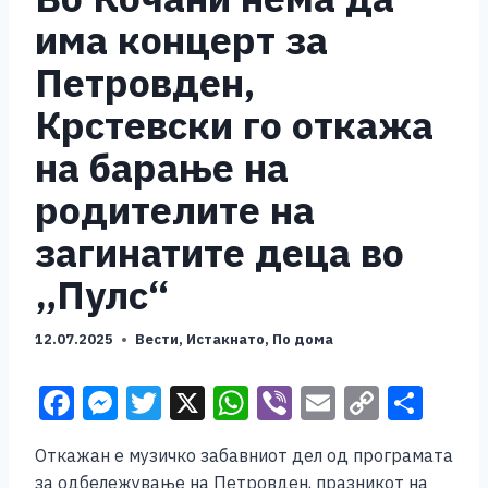
има концерт за
Петровден,
Крстевски го откажа
на барање на
родителите на
загинатите деца во
„Пулс“
12.07.2025
Вести
,
Истакнато
,
По дома
F
M
T
X
W
Vi
E
C
S
a
e
wi
h
b
m
o
h
Откажан е музичко забавниот дел од програмата
c
ss
tt
at
er
ai
p
ar
за одбележување на Петровден, празникот на