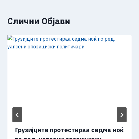
Слични Објави
Грузијците протестираа седма ноќ