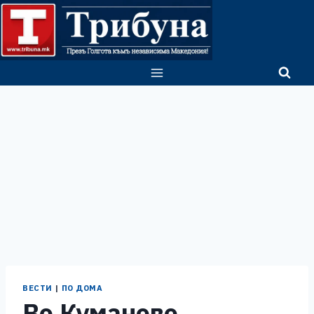
Skip
to
content
ВЕСТИ
|
ПО ДОМА
Во Куманово