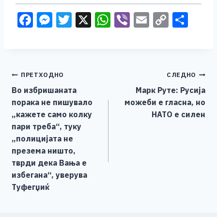
F
M
T
X
W
Vi
E
C
S
a
e
wi
h
b
m
o
h
c
ss
tt
at
er
ai
p
ar
e
e
er
s
l
y
e
Навигација
ПРЕТХОДНО
СЛЕДНО
b
n
A
Li
Во избришаната
Марк Руте: Русија
o
g
p
n
на
порака не пишувало
можеби е гласна, но
o
er
p
k
напис
„кажете само колку
НАТО е силен
k
пари треба“, туку
„полицијата не
презема ништо,
тврди дека Вања е
избегана“, уверува
Туфегџиќ