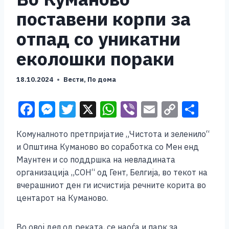
поставени корпи за
отпад со уникатни
еколошки пораки
18.10.2024
Вести
,
По дома
F
M
T
X
W
Vi
E
C
S
a
e
wi
h
b
m
o
h
Комуналното претпријатие „Чистота и зеленило“
c
ss
tt
at
er
ai
p
ar
и Општина Куманово во соработка со Мен енд
e
e
er
s
l
y
e
Маунтен и со поддршка на невладината
b
n
A
Li
организација „СОН“ од Гент, Белгија, во текот на
вчерашниот ден ги исчистија речните корита во
o
g
p
n
центарот на Куманово.
o
er
p
k
k
Во овој дел од реката, се наоѓа и парк за