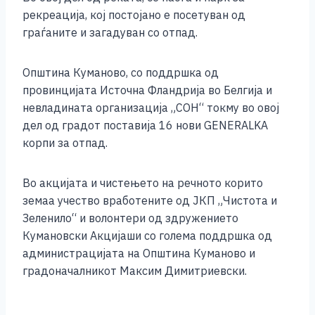
рекреација, кој постојано е посетуван од
граѓаните и загадуван со отпад.
Општина Куманово, со поддршка од
провинцијата Источна Фландрија во Белгија и
невладината организација „СОН“ токму во овој
дел од градот поставија 16 нови GENERALKA
корпи за отпад.
Во акцијата и чистењето на речното корито
земаа учество вработените од ЈКП „Чистота и
Зеленило“ и волонтери од здружението
Кумановски Акцијаши со голема поддршка од
администрацијата на Општина Куманово и
градоначалникот Максим Димитриевски.