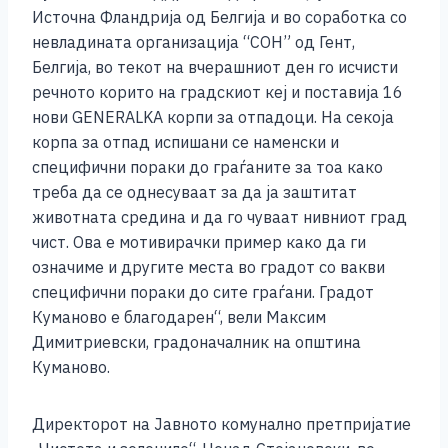
Источна Фландрија од Белгија и во соработка со
невладината организација “СОН” од Гент,
Белгија, во текот на вчерашниот ден го исчисти
речното корито на градскиот кеј и поставија 16
нови GENERALKA корпи за отпадоци. На секоја
корпа за отпад испишани се наменски и
специфични пораки до граѓаните за тоа како
треба да се однесуваат за да ја заштитат
животната средина и да го чуваат нивниот град
чист. Ова е мотивирачки пример како да ги
означиме и другите места во градот со вакви
специфични пораки до сите граѓани. Градот
Куманово е благодарен“, вели Максим
Димитриевски, градоначалник на општина
Куманово.
Директорот на Јавното комунално претпријатие