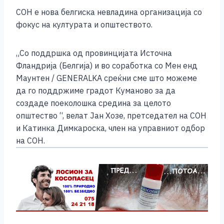
СОН е нова белгиска невладина организација со
фокус на културата и општеството.
„Со поддршка од провинцијата Источна
Фландрија (Белгија) и во соработка со Мен енд
Маунтен / GENERALKA среќни сме што можеме
да го поддржиме градот Куманово за да
создаде поеколошка средина за целото
општество “, велат Јан Хозе, претседател на СОН
и Катинка Димкароска, член на управниот одбор
на СОН.