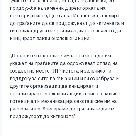
„Чистота и зеленило“, Ненад Стојановски, во
придружба на заменик директорката на
претпријатието, Цветанка Ивановска, апелира
до граѓаните да се придржуваат до хигиената и
ги повика другите организации што почесто да
иницираат вакви еколошки акции:
„Пораките на корпите имаат намера да им
укажат на граѓаните да одложуваат отпад на
соодветно место. ЈП Чистота и зеленило ги
поддржува сите вакви акции и ги охрабрува и
другите организации да иницираат и
организираат еколошки акции, а ние со нашиот
потенцијал и механизација секогаш сме им на
располагање. Апелираме до граѓаните да се
придржуваат до хигиената“.