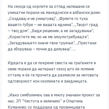
На секоја од корпите за отпад напишани се
уникатни пораки на македонски и албански јазик:
„Создавај и не уништувај“, „Фрлете го тука
вашето ѓубре – не вашата иднина“, „Твојот град
– твој дом“, „Биди решение, а не загадување“,
„Користете ме, но не ме злоупотребувајте“,
„Загадувањето значи твое труење“, „Престани
да зборуваш – почни да делуваш“…..
Идејата е да се покрене свеста на граѓаните и
овие пораки да натераат секој што ќе помине
оттаму и ќе ги прочита да размисли за неговата
одговорност кон околината и заедницата.
„Иако симболичен, ова е многу значаен проект за
нас. ЈП “Чистота и зеленило” и Општина
Куманово, со поддршка од провинцијата