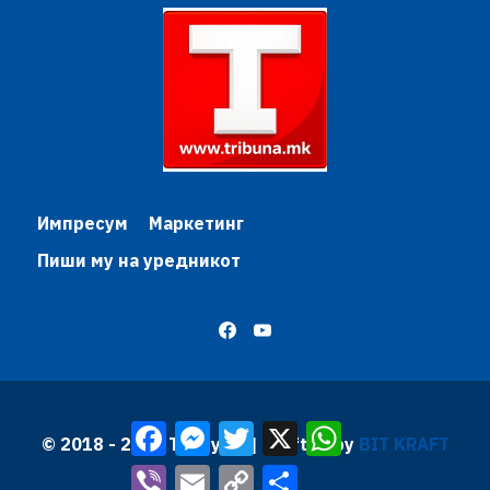
Импресум
Маркетинг
Пиши му на уредникот
Facebook
Messenger
Twitter
X
WhatsApp
© 2018 - 2026 Трибуна | Krafted by
BIT KRAFT
Viber
Email
Copy
Share