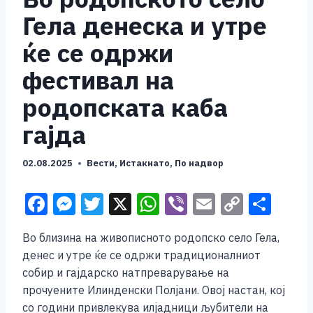
Гела денеска и утре
ќе се одржи
фестивал на
родопската каба
гајда
02.08.2025
Вести
,
Истакнато
,
По надвор
F
M
T
X
W
Vi
E
C
S
a
e
wi
h
b
m
o
h
Во близина на живописното родопско село Гела,
c
ss
tt
at
er
ai
p
ar
денес и утре ќе се одржи традиционалниот
e
e
er
s
l
y
e
собир и гajдарско натпреварување на
b
n
A
Li
прочуените Илинденски Полjaни. Овој настан, кој
со години привлекува илјадници љубители на