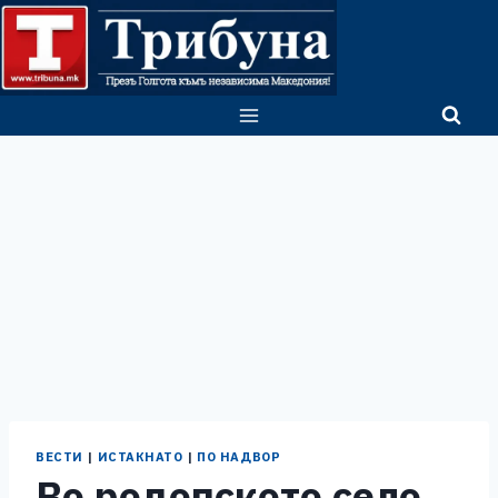
Skip
to
content
ВЕСТИ
|
ИСТАКНАТО
|
ПО НАДВОР
Во родопското село