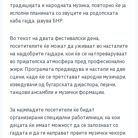
o
g
p
n
традицијата и народната музика, повторно ќе ја
o
er
p
k
исполни планината со звуците на родопската
k
каба гајда, јавува БНР.
Во текот на двата фестивалски дена,
посетителите ќе можат да уживаат во настапите
на најдобрите гајдари, кои ќе се натпреваруваат
во пријателска атмосфера пред професионално
жири. Програмата предвидува и настапи на две
сцени, каде ќе се претстават народни музичари,
изведувачи од бугарската дијаспора, пејачи,
танцови ансамбли и музички формации.
За најмладите посетители ќе бидат
организирани специјални работилници, на кои
децата ќе имаат можност да се запознаат со
гајдата и да ги направат првите музички чекори