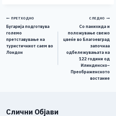
c
ss
tt
at
er
ai
p
ar
e
e
er
s
l
y
e
Навигација
ПРЕТХОДНО
СЛЕДНО
b
n
A
Li
Бугарија подготвува
Со панихида и
o
g
p
n
на
големо
положување свежо
o
er
p
k
напис
претставување на
цвеќе во Благоевград
k
туристичкиот саем во
започнаа
Лондон
одбележувањата на
122 години од
Илинденско–
Преображенското
востание
Слични Објави