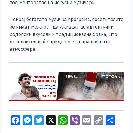
под менторство на искусни музичари.
Покрај богатата музичка програма, посетителите
ќе имаат можност да уживаат во автентични
родопски вкусови и традиционална храна, што
дополнително ќе придонесе за празничната
атмосфера.
F
M
T
X
W
Vi
E
C
S
a
e
wi
h
b
m
o
h