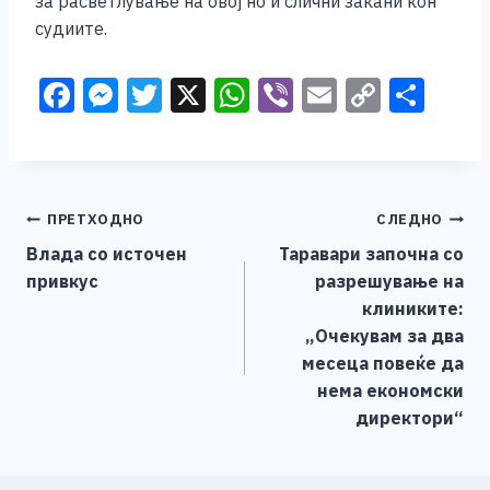
за расветлување на овој но и слични закани кон
судиите.
F
M
T
X
W
Vi
E
C
S
a
e
wi
h
b
m
o
h
c
ss
tt
at
er
ai
p
ar
e
e
er
s
l
y
e
Навигација
ПРЕТХОДНО
СЛЕДНО
b
n
A
Li
Влада со источен
Таравари започна со
o
g
p
n
на
привкус
разрешување на
o
er
p
k
напис
клиниките:
k
„Очекувам за два
месецa повеќе да
нема економски
директори“