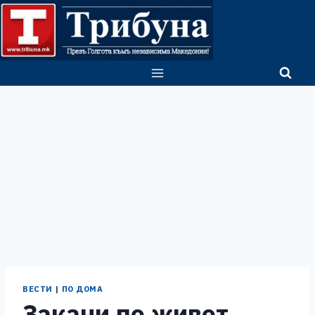
Skip
to
content
ВЕСТИ
|
ПО ДОМА
Закани по живот,