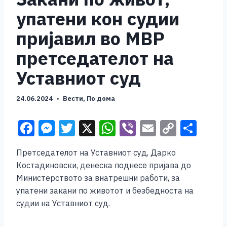
упатени кон судии
пријавил во МВР
претседателот на
Уставниот суд
24.06.2024
Вести
,
По дома
F
M
T
X
W
Vi
E
C
S
a
e
wi
h
b
m
o
h
Претседателот на Уставниот суд, Дарко
c
ss
tt
at
er
ai
p
ar
Костадиновски, денеска поднесе пријава до
e
e
er
s
l
y
e
Министерството за внатрешни работи, за
b
n
A
Li
упатени закани по животот и безбедноста на
судии на Уставниот суд.
o
g
p
n
o
er
p
k