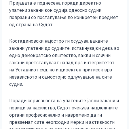
Пријавата е поднесена поради директно
k
упатени закани кон судија односно судии
поврзани со постапување по конкретен предмет
од страна на Судот.
Костадиновски најостро ги осудува ваквите
закани упатени до судиите, истакнувајќи дека во
едно демократско општество, вакви и слични
закани претставуваат напад врз интегритетот
на Уставниот суд, но и директен притисок врз
независното и самостојно одлучување на сите
судии.
Поради сериозноста на упатените јавни закани и
повици за насилство, Судот очекува надлежните
органи професионално и навремено да ги
превземат сите неопходни мерки и активности