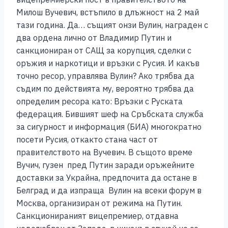
Милош Вучевич, встъпило в длъжност на 2 май
тази година. Да… същият онзи Вулин, награден с
два ордена лично от Владимир Путин и
санкциониран от САЩ за корупция, сделки с
оръжия и наркотици и връзки с Русия. И какъв
точно ресор, управлява Вулин? Ако трябва да
съдим по действията му, вероятно трябва да
определим ресора като: Връзки с Руската
федерация. Бившият шеф на Сръбската служба
за сигурност и информация (БИА) многократно
посети Русия, откакто стана част от
правителството на Вучевич. В същото време
Вучич, гузен пред Путин заради оръжейните
доставки за Украйна, предпочита да остане в
Белград и да изпраща Вулин на всеки форум в
Москва, организиран от режима на Путин.
Санкционираният вицепремиер, отдавна