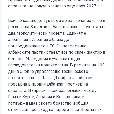
страната ще получи членство още през 2027 г.
Всичко казано до тук води до заключението, че в
региона на Западните Балкани ясно се очертават
два геополитически проекта. Единият е
албанският. Албания е близо до
присъединяването в ЕС. Същевременно
албанските партии стават все по-силен фактор в
Северна Македония и участват в две
последователни правителства. В рамките на 100
дни в Скопие управляваше техническото
правителство на Талат Джафери, който се
превърна в първия албански премиер на
страната. Въпреки някои разногласия между
Рама и Курти, Албания и Косово винаги
потвърждават своето братство и общия
етнически произход на народите си. В една по-