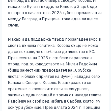
Белград да дестабилизира съседно Косово. И
макар, че Вучич твърди, че Клъстер 3 ще бъде
отворен в началото на 2025 г., без нормализация
между Белград и Прищина, това едва ли ще се
случи.
Макар и да поддържа твърд прозападен курс в
своята външна политика, Косово също не може
да се похвали, че е по-близо до членство в ЕС.
През есента на 2023 г. сръбски паравоенен
отряд, под ръководството на Милан Радойчич
(бивш заместник-председател на „Сръбска
листа“ и близък приятел на Вучич), нападна село
Банска в Северно Косово. В завързалото се
сражение, с косовските сили за сигурност,
загинаха един полицай и трима от нападателите.
Радойчич на свой ред избяга в Сърбия, която му
осигури убежище. През цялата 2024 г. Прищина