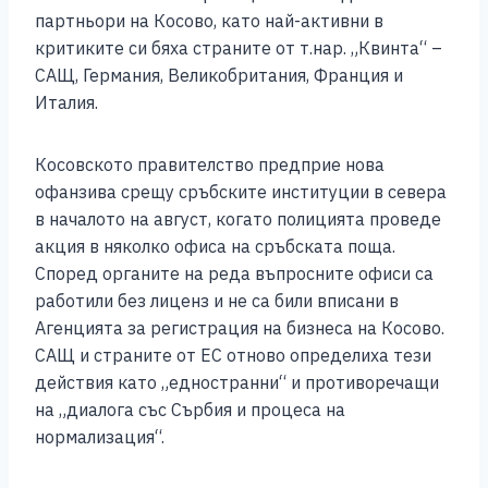
партньори на Косово, като най-активни в
критиките си бяха страните от т.нар. „Квинта“ –
САЩ, Германия, Великобритания, Франция и
Италия.
Косовското правителство предприе нова
офанзива срещу сръбските институции в севера
в началото на август, когато полицията проведе
акция в няколко офиса на сръбската поща.
Според органите на реда въпросните офиси са
работили без лиценз и не са били вписани в
Агенцията за регистрация на бизнеса на Косово.
САЩ и страните от ЕС отново определиха тези
действия като „едностранни“ и противоречащи
на „диалога със Сърбия и процеса на
нормализация“.