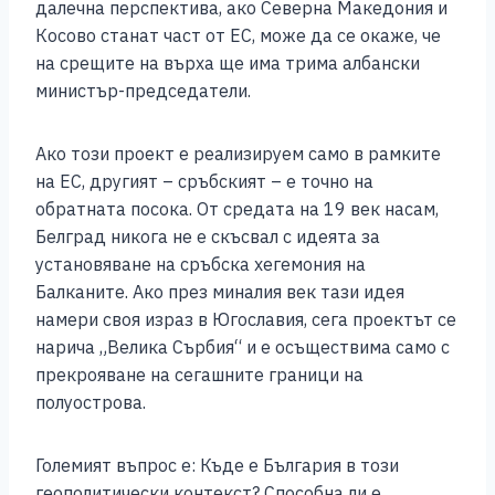
далечна перспектива, ако Северна Македония и
Косово станат част от ЕС, може да се окаже, че
на срещите на върха ще има трима албански
министър-председатели.
Ако този проект е реализируем само в рамките
на ЕС, другият – сръбският – е точно на
обратната посока. От средата на 19 век насам,
Белград никога не е скъсвал с идеята за
установяване на сръбска хегемония на
Балканите. Ако през миналия век тази идея
намери своя израз в Югославия, сега проектът се
нарича „Велика Сърбия“ и е осъществима само с
прекрояване на сегашните граници на
полуострова.
Големият въпрос е: Къде е България в този
геополитически контекст? Способна ли е