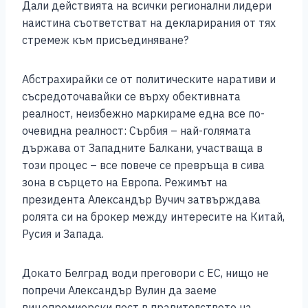
Дали действията на всички регионални лидери
наистина съответстват на декларирания от тях
стремеж към присъединяване?
Абстрахирайки се от политическите наративи и
съсредоточавайки се върху обективната
реалност, неизбежно маркираме една все по-
очевидна реалност: Сърбия – най-голямата
държава от Западните Балкани, участваща в
този процес – все повече се превръща в сива
зона в сърцето на Европа. Режимът на
президента Александър Вучич затвърждава
ролята си на брокер между интересите на Китай,
Русия и Запада.
Докато Белград води преговори с ЕС, нищо не
попречи Александър Вулин да заеме
вицепремиерски пост в правителството на