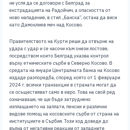
не успя да се договори с Белград за
екстрадацията на Радойчич, а опасността от
ново нападение, в стил „Банска“, остана да виси
като Дамоклиев меч над Косово.
Правителството на Курти реши да отвърне на
удара с удар и се насочи към онези лостове,
посредством които Белград указва контрол
върху етническите сърби в Северно Косово. В
средата на януари Централната банка на Косово
издаде разпоредба, според която от 1 февруари
2024 г. всички транзакции в страната могат да
се осъществяват само в евро. Това на свой ред
означаваше, че ще бъде затруднено
изплащането на заплати, пенсии и различни
видове помощ на косовските сърби от страна на
институциите в Сърбия. Този ход доведе до
вълна от негативни реакции от западните