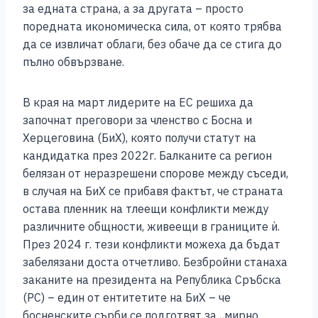
за едната страна, а за другата – просто
поредната икономическа сила, от която трябва
да се извличат облаги, без обаче да се стига до
пълно обвързване.
В края на март лидерите на ЕС решиха да
започнат преговори за членство с Босна и
Херцеговина (БиХ), която получи статут на
кандидатка през 2022г. Балканите са регион
белязан от неразрешени спорове между съседи,
в случая на БиХ се прибавя фактът, че страната
остава пленник на тлеещи конфликти между
различните общности, живеещи в границите ѝ.
През 2024 г. тези конфликти можеха да бъдат
забелязани доста отчетливо. Безбройни станаха
заканите на президента на Република Сръбска
(РС) – един от ентитетите на БиХ – че
босненските сърби се подготвят за „мирно