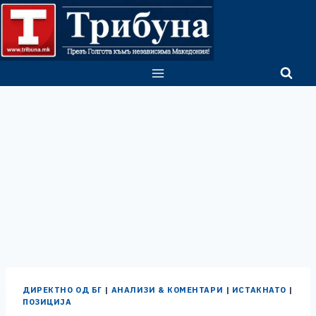
Skip
to
content
ДИРЕКТНО ОД БГ
|
АНАЛИЗИ & КОМЕНТАРИ
|
ИСТАКНАТО
|
ПОЗИЦИЈА