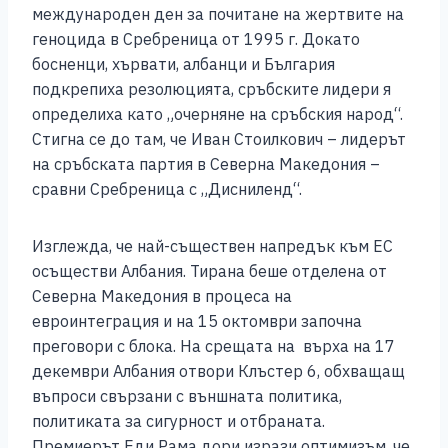
международен ден за почитане на жертвите на
геноцида в Сребреница от 1995 г. Докато
босненци, хървати, албанци и България
подкрепиха резолюцията, сръбските лидери я
определиха като „очерняне на сръбския народ“.
Стигна се до там, че Иван Стоилкович – лидерът
на сръбската партия в Северна Македония –
сравни Сребреница с „Дисниленд“.
Изглежда, че най-съществен напредък към ЕС
осъществи Албания. Тирана беше отделена от
Северна Македония в процеса на
евроинтеграция и на 15 октомври започна
преговори с блока. На срещата на върха на 17
декември Албания отвори Клъстер 6, обхващащ
въпроси свързани с външната политика,
политиката за сигурност и отбраната.
Премиерът Еди Рама дори изрази оптимизъм, че