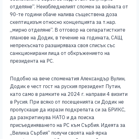
отделяне“. Неизбледнелият спомен за войната от
90-те години обаче налива съществена доза
скептицизъм относно концепцията за т.нар.
„мирно отделяне“. В отговор на сепаратистките
планове на Додик, в течение на годината, САЩ
непрекъснато разширяваха своя списък със
санкционирани лица от обкръжението на
президента на РС.
Подобно на вече споменатия Александър Вулин,
Додик е чест гост на руския президент Путин,
като само в рамките на 2024 г. направи 4 визити
в Русия. При всяко от посещенията си Додик не
пропускаше да изрази подкрепата си за БРИКС,
да разкритикува НАТО и да поиска
присъединяването на РС към Сърбия. Идеята за
„Велика Сърбия“ получи своята най-ярка