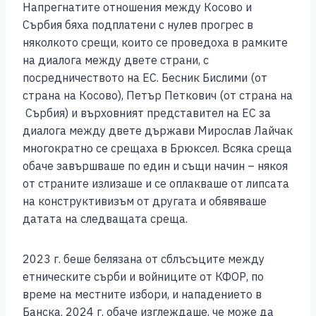
Напрегнатите отношения между Косово и
Сърбия бяха подплатени с нулев прогрес в
няколкото срещи, които се проведоха в рамките
на диалога между двете страни, с
посредничеството на ЕС. Бесник Бислими (от
страна на Косово), Петър Петкович (от страна на
Сърбия) и върховният представител на ЕС за
диалога между двете държави Мирослав Лайчак
многократно се срещаха в Брюксел. Всяка среща
обаче завършваше по един и същи начин – някоя
от страните излизаше и се оплакваше от липсата
на конструктивизъм от другата и обявяваше
датата на следващата среща.
2023 г. беше белязана от сблъсъците между
етническите сърби и войниците от КФОР, по
време на местните избори, и нападението в
Банска. 2024 г. обаче изглеждаше, че може да