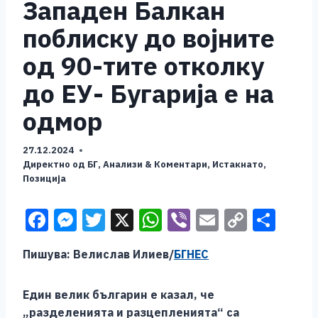
Западен Балкан
поблиску до војните
од 90-тите отколку
до ЕУ- Бугарија е на
одмор
27.12.2024
Директно од БГ
,
Анализи & Коментари
,
Истакнато
,
Позиција
F
M
T
X
W
Vi
E
C
S
a
e
wi
h
b
m
o
h
Пишува: Велислав Илиев/
БГНЕС
c
ss
tt
at
er
ai
p
ar
e
e
er
s
l
y
e
Един велик българин е казал, че
b
n
A
Li
„разделенията и разцепленията“ са