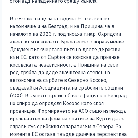
стои зад нападението срещу канала.
В течение на цялата година ЕС постоянно
напомняше и на Белград, и на Прищина, че в
началото на 2023 г. подписаха т.нар. Охридски
анекс към основното Брюкселско споразумение.
Документът очертава пътя на двете държави
към ЕС, като от Сърбия се изисква да признае
косовската независимост, а Прищина на свой
ред трябва да даде значителна степен на
автономия на сърбите в Северно Косово,
създавайки Асоциацията на сръбските общини
(АСО). В същото време обаче официален Белград
не спира да определя Косово като своя
провинция. Формирането на АСО също изглежда
ирелевантно на фона на опитите на Курти да се
справи със сръбския сепаратизъм в Севера. За
момента ЕС остава твърде далечна перспектива