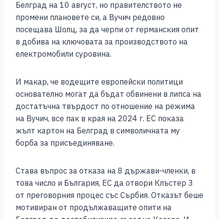
Белград на 10 август, но правителството не
промени плановете си, а Вучич редовно
посещава Шолц, за да черпи от германския опит
в добива на ключовата за производството на
електромобили суровина.
И макар, че водещите европейски политици
основателно могат да бъдат обвинени в липса на
достатъчна твърдост по отношение на режима
на Вучич, все пак в края на 2024 г. ЕС показа
жълт картон на Белград в символичната му
борба за присъединяване.
Става въпрос за отказа на 8 държави-членки, в
това число и България, ЕС да отвори Клъстер 3
от преговорния процес със Сърбия. Отказът беше
мотивиран от продължаващите опити на