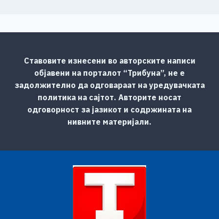
Ставовите изнесени во авторските написи
објавени на порталот “Трибуна”, не е
задолжително да одговараат на уредувачката
политика на сајтот. Авторите носат
одговорност за јазикот и содржината на
нивните материјали.