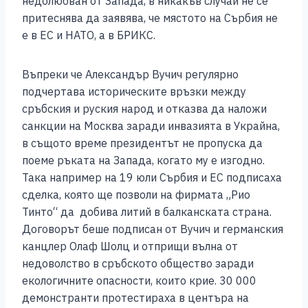
недолюбван от Запада, в никакъв случай не се
притеснява да заявява, че мястото на Сърбия не
е в ЕС и НАТО, а в БРИКС.
Въпреки че Александър Вучич регулярно
подчертава историческите връзки между
сръбския и руския народ и отказва да наложи
санкции на Москва заради инвазията в Украйна,
в същото време президентът не пропуска да
поеме ръката на Запада, когато му е изгодно.
Така например на 19 юли Сърбия и ЕС подписаха
сделка, която ще позволи на фирмата „Рио
Тинто“ да добива литий в балканската страна.
Договорът беше подписан от Вучич и германския
канцлер Олаф Шолц и отприщи вълна от
недоволство в сръбското общество заради
екологичните опасности, които крие. 30 000
демонстранти протестираха в центъра на