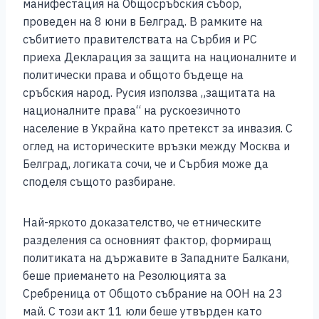
манифестация на Общосръбския събор,
проведен на 8 юни в Белград. В рамките на
събитието правителствата на Сърбия и РС
приеха Декларация за защита на националните и
политически права и общото бъдеще на
сръбския народ. Русия използва „защитата на
националните права“ на рускоезичното
население в Украйна като претекст за инвазия. С
оглед на историческите връзки между Москва и
Белград, логиката сочи, че и Сърбия може да
споделя същото разбиране.
Най-яркото доказателство, че етническите
разделения са основният фактор, формиращ
политиката на държавите в Западните Балкани,
беше приемането на Резолюцията за
Сребреница от Общото събрание на ООН на 23
май. С този акт 11 юли беше утвърден като