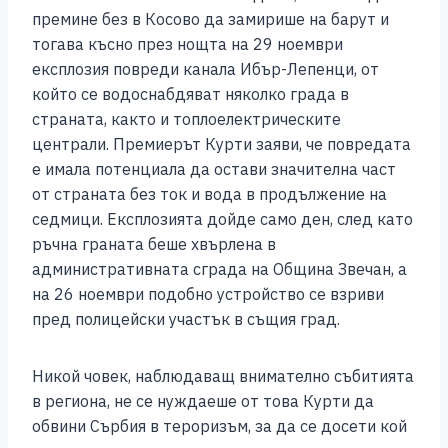
премине без в Косово да замирише на барут и
тогава късно през нощта на 29 ноември
експлозия повреди канала Ибър-Лепенци, от
който се водоснабдяват няколко града в
страната, както и топлоелектрическите
централи. Премиерът Курти заяви, че повредата
е имала потенциала да остави значителна част
от страната без ток и вода в продължение на
седмици. Експлозията дойде само ден, след като
ръчна граната беше хвърлена в
административната сграда на Община Звечан, а
на 26 ноември подобно устройство се взриви
пред полицейски участък в същия град.
Никой човек, наблюдаващ внимателно събитията
в региона, не се нуждаеше от това Курти да
обвини Сърбия в тероризъм, за да се досети кой