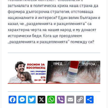
затъналата в политическа криза наша страна да
формира дългосрочна стратегия, отстояваща
националните ѝ интереси? Един велик българин е
казал, че „разделенията и разцепленията“ са
характерна черта на нашия народ и му донасят
исторически беди. Кога ще преодолеем
„разделенията и разцепленията“ помежду си?
F
M
T
X
W
Vi
E
C
S
a
e
wi
h
b
m
o
h