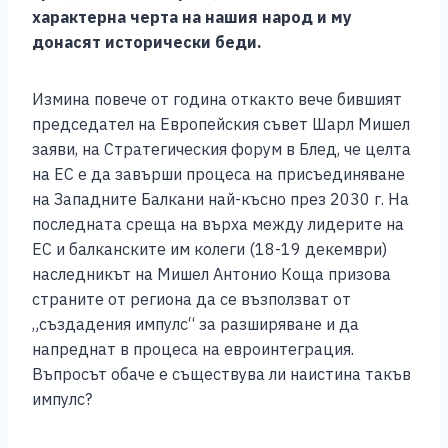
o
g
p
n
характерна черта на нашия народ и му
донасят исторически беди.
o
er
p
k
k
Измина повече от година откакто вече бившият
председател на Европейския съвет Шарл Мишел
заяви, на Стратегическия форум в Блед, че целта
на ЕС е да завърши процеса на присъединяване
на Западните Балкани най-късно през 2030 г. На
последната среща на върха между лидерите на
ЕС и балканските им колеги (18-19 декември)
наследникът на Мишел Антонио Коща призова
страните от региона да се възползват от
„създадения импулс“ за разширяване и да
напреднат в процеса на евроинтеграция.
Въпросът обаче е съществува ли наистина такъв
импулс?