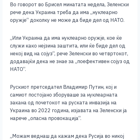
Во говорот во Брисел минатата недела, Зеленски
рече дека Украина треба да има „нуклеарно
оружје“ доколку не може да биде дел од НАТО.
„Или Украина да има нуклеарно оружје, кое ќе
служи како нејзина заштита, или ќе биде дел од
некој вид на сојуз“, рече Зеленски во четвртокот,
додавајќи дека не знае за „поефективен сојуз од
НАТО“.
Рускиот претседател Владимир Путин, кој и
самиот постојано зборуваше за нуклеарната
закана од почетокот на руската инвазија на
Украина во 2022 година, изјавата на Зеленски ја
нарече „опасна провокација“.
„Можам веднаш да кажам дека Русија во никој