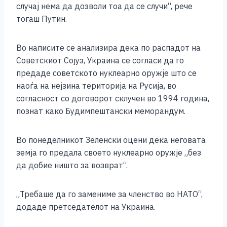
случај нема да дозволи тоа да се случи“, рече
тогаш Путин.
Во написите се анализира дека по распадот на
Советскиот Сојуз, Украина се согласи да го
предаде советското нуклеарно оружје што се
наоѓа на нејзина територија на Русија, во
согласност со договорот склучен во 1994 година,
познат како Будимпештански меморандум.
Во понеделникот Зеленски оцени дека неговата
земја го предала своето нуклеарно оружје „без
да добие ништо за возврат“.
„Требаше да го замениме за членство во НАТО“,
додаде претседателот на Украина.