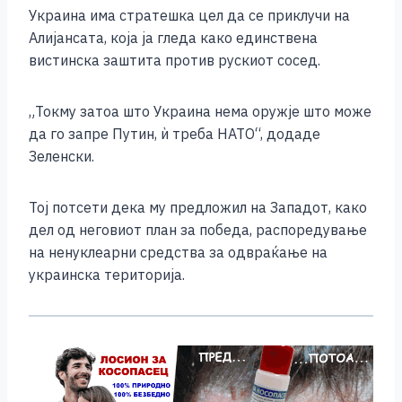
Украина има стратешка цел да се приклучи на
Алијансата, која ја гледа како единствена
вистинска заштита против рускиот сосед.
„Токму затоа што Украина нема оружје што може
да го запре Путин, ѝ треба НАТО“, додаде
Зеленски.
Тој потсети дека му предложил на Западот, како
дел од неговиот план за победа, распоредување
на ненуклеарни средства за одвраќање на
украинска територија.