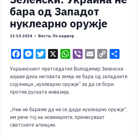
бара од Западот
нуклеарно оружје
22.10.2024
Вести
,
По надвор
F
M
T
X
W
Vi
E
C
S
a
e
wi
h
b
m
o
h
Украинскиот претседател Володимир Зеленски
c
ss
tt
at
er
ai
p
ar
изјави дека неговата земја не бара од западните
e
e
er
s
l
y
e
сојузници „нуклеарно оружје“ за да се бори
b
n
A
Li
против руската инвазија.
o
g
p
n
„Ние не бараме да ни се даде нуклеарно оружје“,
o
er
p
k
им рече тој на новинарите, пренесуваат
k
светските агенции.