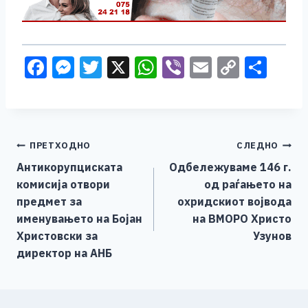
F
M
T
X
W
Vi
E
C
S
a
e
wi
h
b
m
o
h
c
ss
tt
at
er
ai
p
ar
e
e
er
s
l
y
e
Навигација
ПРЕТХОДНО
СЛЕДНО
b
n
A
Li
Антикорупциската
Одбележуваме 146 г.
o
g
p
n
на
комисија отвори
од раѓањето на
o
er
p
k
напис
предмет за
охридскиот војвода
k
именувањето на Бојан
на ВМОРО Христо
Христовски за
Узунов
директор на АНБ