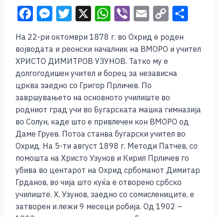
F
M
T
X
W
Vi
E
C
S
a
e
wi
h
b
m
o
h
На 22-ри октомври 1878 г. во Охрид е роден
c
ss
tt
at
er
ai
p
ar
војводата и реонски началник на ВМОРО и учител
e
e
er
s
l
y
e
ХРИСТО ДИМИТРОВ УЗУНОВ. Татко му е
b
n
A
Li
долгогодишен учител и борец за независна
црква заедно со Григор Прличев. По
o
g
p
n
завршувањето на основното училиште во
o
er
p
k
родниот град учи во Бугарската машка гимназија
k
во Солун, каде што е привлечен кон ВМОРО од
Даме Груев. Потоа станва бугарски учител во
Охрид. На 5-ти август 1898 г. Методи Патчев, со
помошта на Христо Узунов и Кирил Прличев го
убива во центарот на Охрид србоманот Димитар
Грданов, во чија што куќа е отворено србско
училиште. Х. Узунов, заедно со сомислениците, е
затворен и лежи 9 месеци робија. Од 1902 –