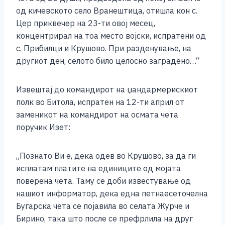
од кичевското село Вранештица, отишла кон с.
Цер приквечер на 23-ти овој месец,
концентрирал на тоа место војски, испратени од
с. Прибилци и Крушово. При разденување, на
другиот ден, селото било целосно заградено…“
Извештај до командирот на џандармерискиот
полк во Битола, испратен на 12-ти април от
заменикот на командирот на осмата чета
поручик Изет:
„Познато Ви е, дека одев во Крушово, за да ги
исплатам платите на единиците од мојата
поверена чета. Таму се доби известување од
нашиот информатор, дека една петнаесеточелна
Бугарска чета се појавила во селата Журче и
Бирино, така што после се префрлила на друг