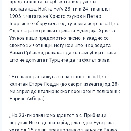
представници на србската вооружена
пропаганда. Ноќта меѓу 23-ти и 24-ти април
1905 г. четата на Христо Узунов и Петар
Георгиев е обкружена од турски аскер во с. Цер.
Од кога ја потрошват целата муниција, Христо
Узунов пиши предсмртно писмо, и заедно со
своите 12 четници, меѓу кои што и војводата
Ванчо Србаков, решават да се самоубијат, така
што не допуштат Турците да ги фатат живи.
“Ете како раскажува за настанот во с. Цер
капитан Еторе Лодди (во својот извештај од 28-
ми април до италијанскиот воен агент полковник
Енрико Албера):
„На 23-ти апил командантот в с. Прибилци
поручик Изет, дознавајќи, дека една Бугарска
чета од 15 души, предводена од некој си Ванчо