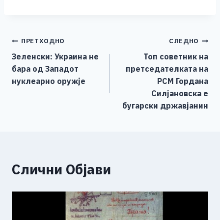
a
e
wi
h
b
m
o
h
c
ss
tt
at
er
ai
p
ar
e
e
er
s
l
y
e
Навигација
ПРЕТХОДНО
СЛЕДНО
b
n
A
Li
Зеленски: Украина не
Топ советник на
o
g
p
n
на
бара од Западот
претседателката на
o
er
p
k
напис
нуклеарно оружје
РСМ Гордана
k
Силјановска е
бугарски државјанин
Слични Објави