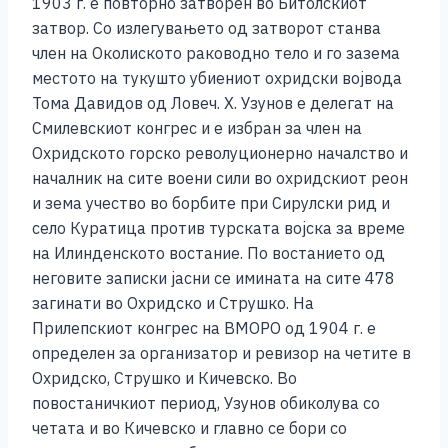
1903 г. е повторно затворен во Битолскиот
затвор. Со излегувањето од затворот станва
член на Околиското раководно тело и го зазема
местото на тукушто убиениот охридски војвода
Тома Давидов од Ловеч. Х. Узунов е делегат на
Смилевскиот конгрес и е избран за член на
Охридското горско револуционерно началство и
началник на сите воени сили во охридскиот реон
и зема учество во борбите при Сирулски рид и
село Куратица против турската војска за време
на Илинденското востание. По востанието од
неговите записки јасни се имината на сите 478
загинати во Охридско и Струшко. На
Прилепскиот конгрес на ВМОРО од 1904 г. е
определен за организатор и ревизор на четите в
Охридско, Струшко и Кичевско. Во
повостаничкиот период, Узунов обиколува со
четата и во Кичевско и главно се бори со