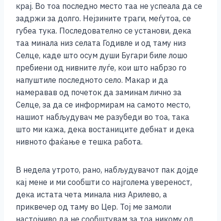
крај. Во тоа последно место таа не успеала да се
задржи за долго. Нејзините траги, меѓутоа, се
губеа тука. Последователно се установи, дека
таа минала низ селата Годивле и од таму низ
Селце, каде што осум души Бугари биле лошо
пребиени од нивните луѓе, кои што набрзо го
напуштиле последното село. Макар и да
намеравав од почеток да заминам лично за
Селце, за да се информирам на самото место,
нашиот набљудувач ме разубеди во тоа, така
што ми кажа, дека востаниците дебнат и дека
нивното фаќање е тешка работа.
В недела утрото, рано, набљудувачот пак дојде
кај мене и ми сообшти со најголема увереност,
дека истата чета минала низ Арилево, а
приквечер од таму во Цер. Тој ме замоли
настојчиво да не сообштувам за тоа никому од