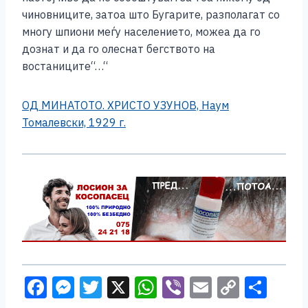
чиновниците, затоа што Бугарите, разполагат со
многу шпиони меѓу населението, можеа да го
дознат и да го олеснат бегството на
востаниците“…“
ОД МИНАТОТО. ХРИСТО УЗУНОВ, Наум
Томалевски, 1929 г.
F
M
T
X
W
Vi
E
C
S