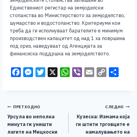
Единствениот регистар на земјоделски
стопанства во Министерството за земјоделство,
шумарство и водостопанство. Критериуми кои
треба да ги исполнуваат барателите е минимум
производствен капацитет од над 1 ха површина
под ориз, наведуваат од Агенцијата за
финансиска поддршка на земјоделството.
F
M
T
X
W
Vi
E
C
S
a
e
wi
h
b
m
o
h
c
ss
tt
at
er
ai
p
ar
e
e
er
s
l
y
e
Навигација
ПРЕТХОДНО
СЛЕДНО
b
n
A
Li
Урсула во неполна
Кузеска: Измама која
o
g
p
n
на
минута ги уништи
ги штити трговците е
o
er
p
k
лагите на Мицкоски
намалувањето на
напис