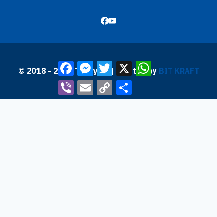
Facebook
Messenger
Twitter
X
WhatsApp
© 2018 - 2026 Трибуна | Krafted by
BIT KRAFT
Viber
Email
Copy
Share
Link
Почетна
Toggle
Вести
child
По дома
menu
По надвор
Toggle
Позиција
child
Колумни
menu
Интервју
Анализи & Коментари