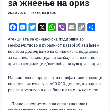
за жнеење на ориз
26.10.2024
Вести
,
По дома
F
M
T
X
W
Vi
E
C
S
a
e
wi
h
b
m
o
h
Агенцијата за финансиска поддршка во
c
ss
tt
at
er
ai
p
ar
земјоделството и руралниот развој објави јавен
e
e
er
s
l
y
e
повик за доделување на финансиска поддршка
b
n
A
Li
за набавка на специјални комбајни за жнеење на
ориз со сецкалици и/или мобилни сушари за ориз.
o
g
p
n
o
er
p
k
Максималната вредност на прифатливи трошоци
k
по корисник изнесува 600.000 денари, а крајниот
рок за доставување на барањата е 14 ноември.
– Право на користење на средства имаат
земјоделските стопанства запишани во