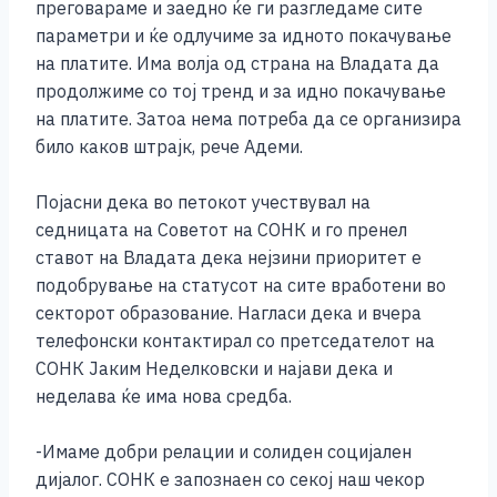
преговараме и заедно ќе ги разгледаме сите
параметри и ќе одлучиме за идното покачување
на платите. Има волја од страна на Владата да
продолжиме со тој тренд и за идно покачување
на платите. Затоа нема потреба да се организира
било каков штрајк, рече Адеми.
Појасни дека во петокот учествувал на
седницата на Советот на СОНК и го пренел
ставот на Владата дека нејзини приоритет е
подобрување на статусот на сите вработени во
секторот образование. Нагласи дека и вчера
телефонски контактирал со претседателот на
СОНК Јаким Неделковски и најави дека и
неделава ќе има нова средба.
-Имаме добри релации и солиден социјален
дијалог. СОНК е запознаен со секој наш чекор