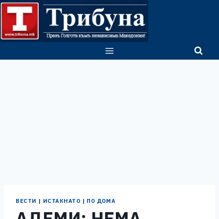
Skip
to
content
ВЕСТИ
|
ИСТАКНАТО
|
ПО ДОМА
АДЕМИ: НЕМА