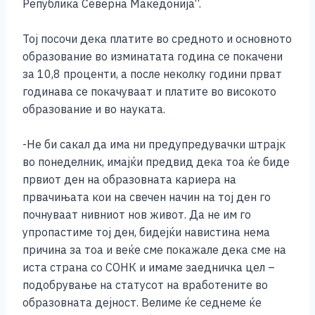
Република Северна Македонија“.
Тој посочи дека платите во средното и основното
образование во изминатата година се покачени
за 10,8 проценти, а после неколку години прват
годинава се покачуваат и платите во високото
образование и во науката.
-Не би сакал да има ни предупредувачки штрајк
во понеделник, имајќи предвид дека тоа ќе биде
првиот ден на образовната кариера на
првачињата кои на свечен начин на тој ден го
почнуваат нивниот нов живот. Да не им го
упропастиме тој ден, бидејќи навистина нема
причина за тоа и веќе сме покажале дека сме на
иста страна со СОНК и имаме заедничка цел –
подобрување на статусот на вработените во
образовната дејност. Велиме ќе седнеме ќе