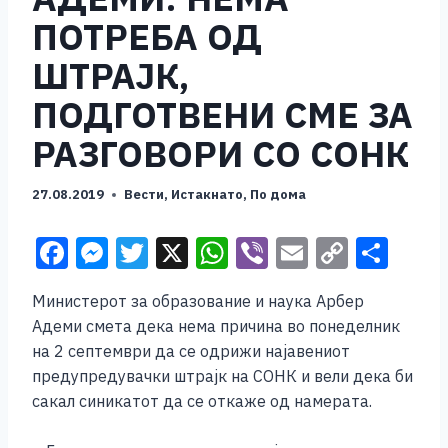
ПОТРЕБА ОД
ШТРАЈК,
ПОДГОТВЕНИ СМЕ ЗА
РАЗГОВОРИ СО СОНК
27.08.2019
Вести
,
Истакнато
,
По дома
F
M
T
X
W
Vi
E
C
S
a
e
wi
h
b
m
o
h
Министерот за образование и наука Арбер
c
ss
tt
at
er
ai
p
ar
Адеми смета дека нема причина во понеделник
e
e
er
s
l
y
e
на 2 септември да се одрижи најавениот
b
n
A
Li
предупредувачки штрајк на СОНК и вели дека би
сакал синикатот да се откаже од намерата.
o
g
p
n
o
er
p
k