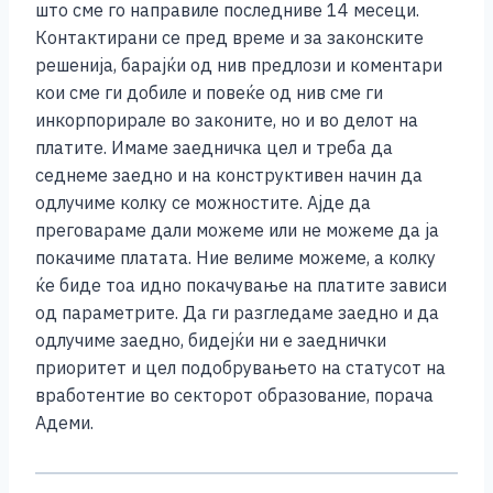
што сме го направиле последниве 14 месеци.
Контактирани се пред време и за законските
решенија, барајќи од нив предлози и коментари
кои сме ги добиле и повеќе од нив сме ги
инкорпорирале во законите, но и во делот на
платите. Имаме заедничка цел и треба да
седнеме заедно и на конструктивен начин да
одлучиме колку се можностите. Ајде да
преговараме дали можеме или не можеме да ја
покачиме платата. Ние велиме можеме, а колку
ќе биде тоа идно покачување на платите зависи
од параметрите. Да ги разгледаме заедно и да
одлучиме заедно, бидејќи ни е заеднички
приоритет и цел подобрувањето на статусот на
вработентие во секторот образование, порача
Адеми.