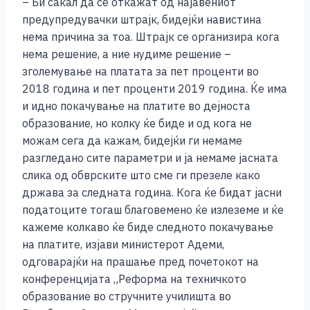
– Би сакал да се откажат од најавениот
k
предупредувачки штрајк, бидејќи навистина
нема причина за тоа. Штрајк се организира кога
нема решение, а ние нудиме решение –
зголемување на платата за пет проценти во
2018 година и пет проценти 2019 година. Ќе има
и идно покачување на платите во дејноста
образование, но колку ќе биде и од кога не
можам сега да кажам, бидејќи ги немаме
разгледано сите параметри и ја немаме јасната
слика од обврските што сме ги презеле како
држава за следната година. Кога ќе бидат јасни
податоците тогаш благовемено ќе излеземе и ќе
кажеме колкаво ќе биде следното покачување
на платите, изјави министерот Адеми,
одговарајќи на прашање пред почетокот на
конференцијата „Реформа на техничкото
образование во стручните училишта во