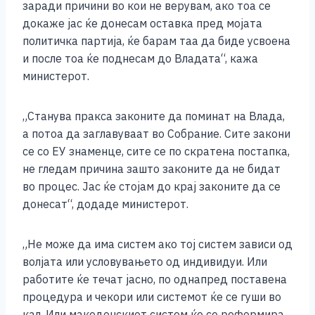
заради причини во кои не верувам, ако тоа се
докаже јас ќе донесам оставка пред мојата
политичка партија, ќе барам таа да биде усвоена
и после тоа ќе поднесам до Владата“, кажа
министерот.
„Станува пракса законите да поминат на Влада,
а потоа да заглавуваат во Собрание. Сите закони
се со ЕУ знаменце, сите се по скратена постапка,
не гледам причина зашто законите да не бидат
во процес. Јас ќе стојам до крај законите да се
донесат“, додаде министерот.
„Не може да има систем ако тој систем зависи од
волјата или условувањето од индивидуи. Или
работите ќе течат јасно, по однапред поставена
процедура и чекори или системот ќе се гуши во
кал. Или македонскиот систем ќе се реформира