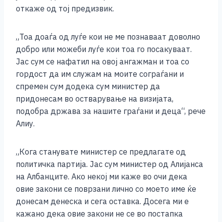
o
g
p
n
откаже од тој предизвик.
o
er
p
k
k
„Тоа доаѓа од луѓе кои не ме познаваат доволно
добро или можеби луѓе кои тоа го посакуваат.
Јас сум се нафатил на овој ангажман и тоа со
гордост да им служам на моите сограѓани и
спремен сум додека сум министер да
придонесам во остварување на визијата,
подобра држава за нашите граѓани и деца“, рече
Алиу.
„Кога станувате министер се предлагате од
политичка партија. Јас сум министер од Алијанса
на Албанците. Ако некој ми каже во очи дека
овие закони се поврзани лично со моето име ќе
донесам денеска и сега оставка. Досега ми е
кажано дека овие закони не се во постапка