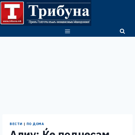
Skip
to
content
ВЕСТИ
|
ПО ДОМА
Алиу: Ќе поднесам