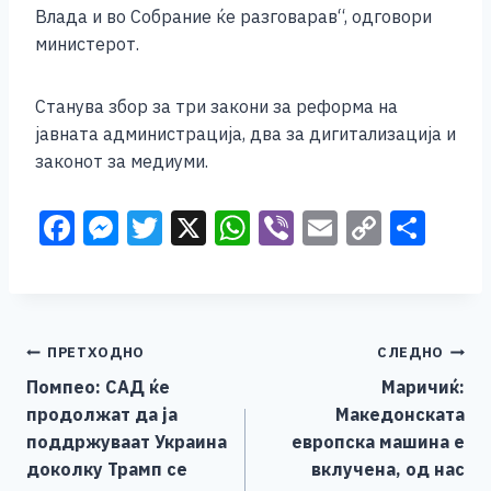
Влада и во Собрание ќе разговарав“, одговори
министерот.
Станува збор за три закони за реформа на
јавната администрација, два за дигитализација и
законот за медиуми.
F
M
T
X
W
Vi
E
C
S
a
e
wi
h
b
m
o
h
c
ss
tt
at
er
ai
p
ar
e
e
er
s
l
y
e
Навигација
ПРЕТХОДНО
СЛЕДНО
b
n
A
Li
Помпео: САД ќе
Маричиќ:
o
g
p
n
на
продолжат да ја
Македонската
o
er
p
k
напис
поддржуваат Украина
европска машина е
k
доколку Трамп се
вклучена, од нас