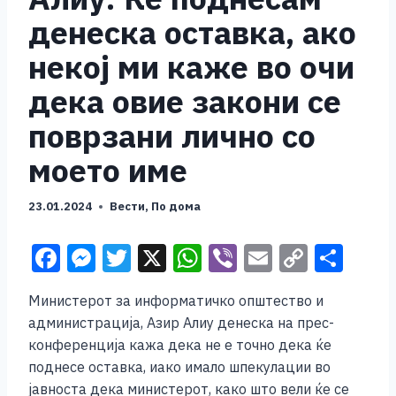
денеска оставка, ако
некој ми каже во очи
дека овие закони се
поврзани лично со
моето име
23.01.2024
Вести
,
По дома
F
M
T
X
W
Vi
E
C
S
a
e
wi
h
b
m
o
h
Министерот за информатичко општество и
c
ss
tt
at
er
ai
p
ar
администрација, Азир Алиу денеска на прес-
e
e
er
s
l
y
e
конференција кажа дека не е точно дека ќе
b
n
A
Li
поднесе оставка, иако имало шпекулации во
јавноста дека министерот, како што вели ќе се