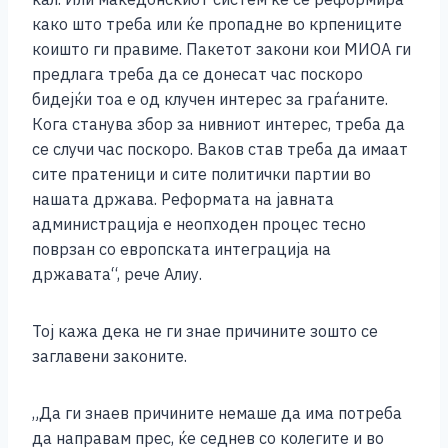
како што треба или ќе пропадне во крпениците
коишто ги правиме. Пакетот закони кои МИОА ги
предлага треба да се донесат час поскоро
бидејќи тоа е од клучен интерес за граѓаните.
Кога станува збор за нивниот интерес, треба да
се случи час поскоро. Ваков став треба да имаат
сите пратеници и сите политички партии во
нашата држава. Реформата на јавната
администрација е неопходен процес тесно
поврзан со европската интеграција на
државата“, рече Алиу.
Тој кажа дека не ги знае причините зошто се
заглавени законите.
„Да ги знаев причините немаше да има потреба
да направам прес, ќе седнев со колегите и во