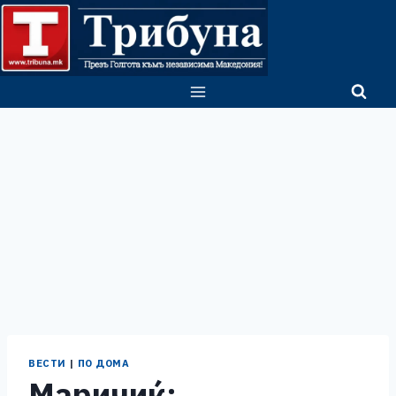
Skip
to
content
ВЕСТИ
|
ПО ДОМА
Маричиќ: