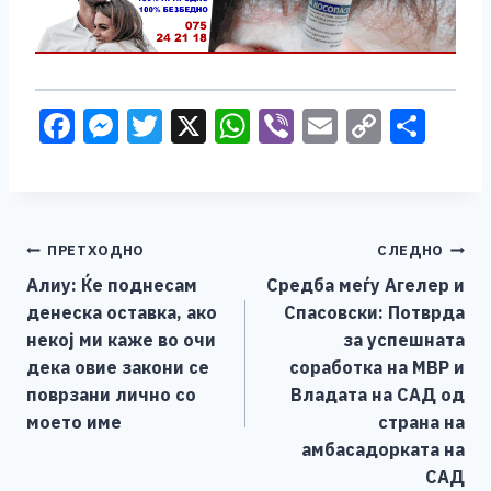
F
M
T
X
W
Vi
E
C
S
a
e
wi
h
b
m
o
h
c
ss
tt
at
er
ai
p
ar
e
e
er
s
l
y
e
Навигација
ПРЕТХОДНО
СЛЕДНО
b
n
A
Li
Алиу: Ќе поднесам
Средба меѓу Агелер и
o
g
p
n
на
денеска оставка, ако
Спасовски: Потврда
o
er
p
k
напис
некој ми каже во очи
за успешната
k
дека овие закони се
соработка на МВР и
поврзани лично со
Владата на САД од
моето име
страна на
амбасадорката на
САД