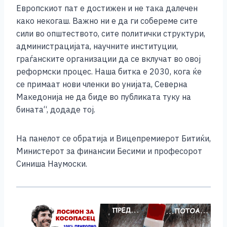
Европскиот пат е достижен и не така далечен
како некогаш. Важно ни е да ги собереме сите
сили во општеството, сите политички структури,
администрацијата, научните институции,
граѓанските организации да се вклучат во овој
реформски процес. Наша битка е 2030, кога ќе
се примаат нови членки во унијата, Северна
Македонија не да биде во публиката туку на
бината“, додаде тој.
На панелот се обратија и Вицепремиерот Битиќи,
Министерот за финансии Бесими и професорот
Синиша Наумоски.