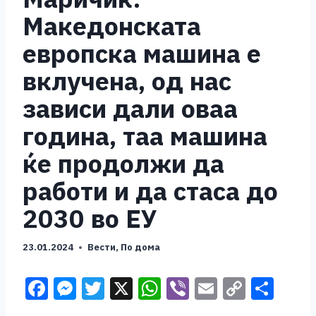
Македонската
европска машина е
вклучена, од нас
зависи дали оваа
година, таа машина
ќе продолжи да
работи и да стаса до
2030 во ЕУ
23.01.2024
Вести
,
По дома
F
M
T
X
W
Vi
E
C
S
a
e
wi
h
b
m
o
h