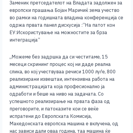
Заменик претседателот на Владата задолжен за
c
ss
tt
at
er
ai
p
ar
европски прашања Бојан Маричиќ зема учество
e
e
er
s
l
y
e
во рамки на годишната владина конференција се
b
n
A
Li
одржа првата панел дискусија :”На патот кон
ЕУ:Искористување на можностите за брза
o
g
p
n
интеграција”
o
er
p
k
k
„Можеме без задршка да си честитаме, 15
месеци скрининг процес кој ни даде реална
слика, во кој учествуваа речиси 1000 луѓе, 800
реализирани извештаи, интензивна работа на
администрацијата која професионално ја
одработи и беше на ниво на задачата. Со
успешното реализирање на првата фаза од
преговорите, и патоказите кои се веќе
испратени до Европската Комисија,
Македонската европска машина е вклучена, од
нас зависи дали оваа година, таа машина ќе