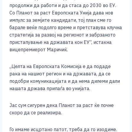
продолжи да работи и да стаса до 2030 во ЕУ.
Со Планот за раст Европската Унија дава нов
импулс за земјите кандидати, тој план сме го
барале веќе подолго време и претставува клучна
стратегија за развој на регионот и забрзаното
пристапување на државата кон ЕУ“, истакна
вицепремиерот Маричиќ.
„Целта на Европската Комисија е да подаде
рака на нашиот регион и на државата, да се
подобри комуникацијата и да нема дилеми дали
нашата држава припаѓа во унијата.
Јас сум сигурен дека Планот за раст ќе почне
скоро да се реализира.
Го имаме исцртано патот, треба да го изодиме.