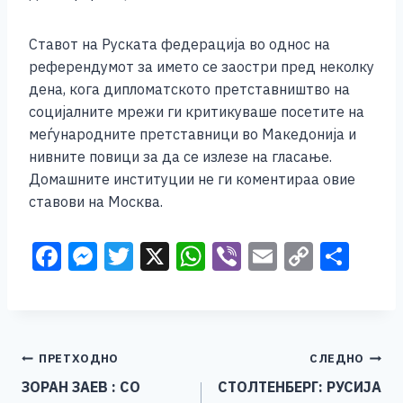
Ставот на Руската федерација во однос на
референдумот за името се заостри пред неколку
дена, кога дипломатското претставништво на
социјалните мрежи ги критикуваше посетите на
меѓународните претставници во Македонија и
нивните повици за да се излезе на гласање.
Домашните институции не ги коментираа овие
ставови на Москва.
F
M
T
X
W
Vi
E
C
S
a
e
wi
h
b
m
o
h
c
ss
tt
at
er
ai
p
ar
e
e
er
s
l
y
e
Навигација
ПРЕТХОДНО
СЛЕДНО
b
n
A
Li
ЗОРАН ЗАЕВ : СО
СТОЛТЕНБЕРГ: РУСИЈА
o
g
p
n
на