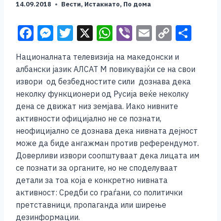
14.09.2018
Вести
,
Истакнато
,
По дома
F
M
T
X
W
Vi
E
C
S
a
e
wi
h
b
m
o
h
Националната телевизија на македонски и
c
ss
tt
at
er
ai
p
ar
албански јазик АЛСАТ М повикувајќи се на свои
e
e
er
s
l
y
e
извори од безбедностите сили дознава дека
b
n
A
Li
неколку функционери од Русија веќе неколку
дена се движат низ земјава. Иако нивните
o
g
p
n
активности официјално не се познати,
o
er
p
k
неофицијално се дознава дека нивната дејност
k
може да биде ангажман против референдумот.
Доверливи извори соопштуваат дека лицата им
се познати за органите, но не споделуваат
детали за тоа која е конкретно нивната
активност: Средби со граѓани, со политички
претставници, пропаганда или ширење
дезинформации.