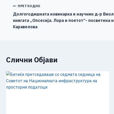
b
n
A
Li
Навигација
ПРЕТХОДНО
o
g
p
n
Долгогодишната новинарка и научник д-р Виолет
на
книгата „Опсесија. Лора и поетот“- посветена н
o
er
p
k
напис
Каравелова
k
Слични Објави