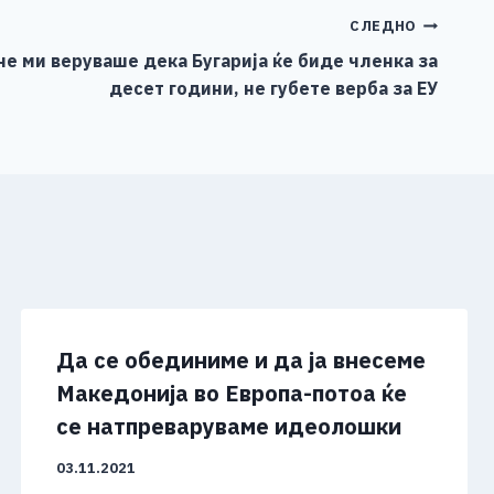
СЛЕДНО
 не ми веруваше дека Бугарија ќе биде членка за
десет години, не губете верба за ЕУ
Да се обединиме и да ја внесеме
Македонија во Европа-потоа ќе
се натпреваруваме идеолошки
03.11.2021