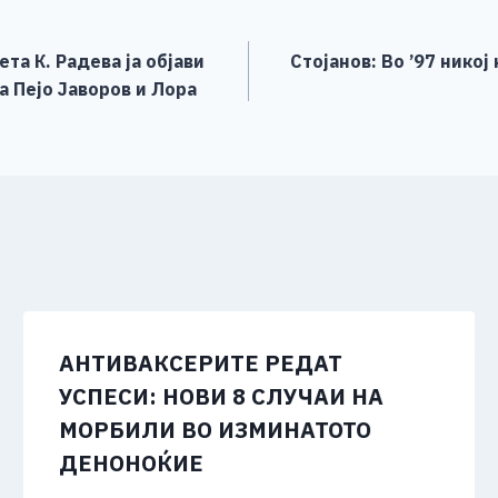
а К. Радева ја објави
Стојанов: Во ’97 никој
а Пејо Јаворов и Лора
АНТИВАКСЕРИТЕ РЕДАТ
УСПЕСИ: НОВИ 8 СЛУЧАИ НА
МОРБИЛИ ВО ИЗМИНАТОТО
ДЕНОНОЌИЕ