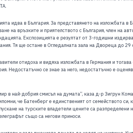
e
ТА.
ята идва в България. За представянето на изложбата в Б
не на връзките и приятелството с България, член на авт
ндацията. Експозицията е резултат от 3-годишни издирва
ания. Тя ще остане в Огледалната зала на Двореца до 29
авители отидоха и видяха изложбата в Германия и тогава
рия. Недостатъчно се знае за него, недостатъчно е оценя
 мир в най-добрия смисъл на думата“, каза д-р Зигрун Ком
ипомни, че Батенберг е единственият от семейството си, к
ускане на турските владетели цените са разпределени на
елеграфът също са негови приноси.