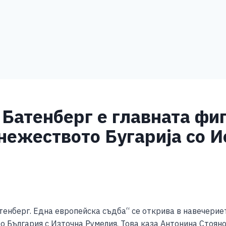
 Батенберг е главната фи
нежеството Бугарија со И
S
h
енберг. Една европейска съдба“ се открива в навечериет
ar
о България с Източна Румелия. Това каза Антонина Стоян