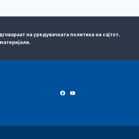
говараат на уредувачката политика на сајтот.
 материјали.