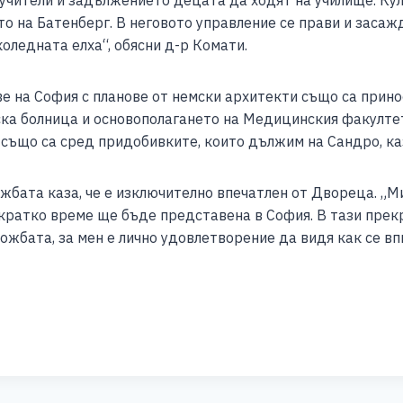
 учители и задължението децата да ходят на училище. Ку
о на Батенберг. В неговото управление се прави и засажд
оледната елха“, обясни д-р Комати.
ве на София с планове от немски архитекти също са прино
ка болница и основополагането на Медицинския факултет
 също са сред придобивките, които дължим на Сандро, ка
ложбата каза, че е изключително впечатлен от Двореца. 
 кратко време ще бъде представена в София. В тази прек
ожбата, за мен е лично удовлетворение да видя как се впи
S
h
ar
e