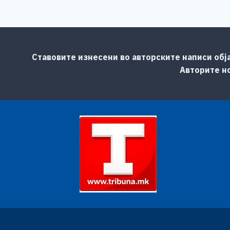
Ставовите изнесени во авторските написи обј
Авторите но