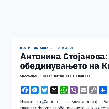
ВЕСТИ
|
ИСТАКНАТО
|
ПО НАДВОР
Антонина Стојанова:
обединувањето на К
05.09.2023
Вести
,
Истакнато
,
По надвор
F
M
T
X
W
Vi
E
C
a
e
wi
h
b
m
o
Изложбата „Сандро – княз Александър фон Бат
c
ss
tt
at
er
ai
p
главната фигура за обединението на Княжеств