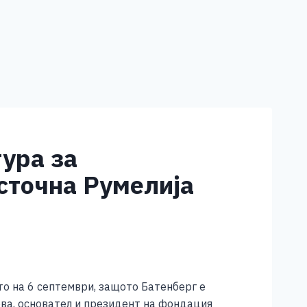
гура за
сточна Румелија
о на 6 септември, защото Батенберг е
ова, основател и президент на фондация