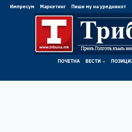
Skip
Импресум
Маркетинг
Пиши му на уредникот
to
content
ПОЧЕТНА
ВЕСТИ
ПОЗИЦИ