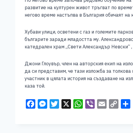
По негово време започва редовно обучение на
развитие на културен живот тръгват по времет
негово време настъпва в България обичаят на к
Хубави улици, осветени с газ и големите парко
българите заради младостта му. Александровс
катедрален храм „Свети Александър Невски“ ,
Джони Глоувър, член на авторския екип на из
да си представим, че тази изложба за толкова
участник в цялата история на създаване на изл
каза той.
F
M
T
X
W
Vi
E
C
a
e
wi
h
b
m
o
c
ss
tt
at
er
ai
p
e
e
er
s
l
y