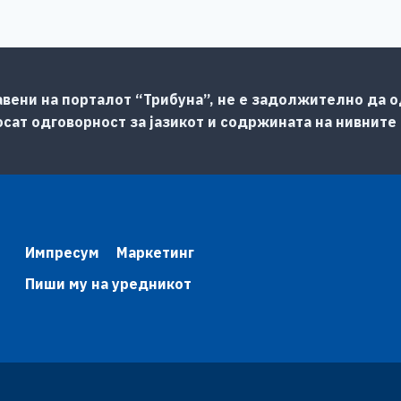
авени на порталот “Трибуна”, не е задолжително да од
сат одговорност за јазикот и содржината на нивните
Импресум
Маркетинг
Пиши му на уредникот