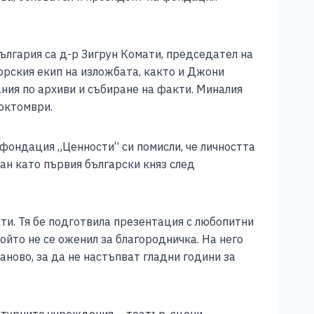
ългария са д-р Зигрун Комати, председател на
орския екип на изложбата, както и Джони
ния по архиви и събиране на факти. Миналия
 октомври.
 фондация „Ценности“ си помисли, че личността
ван като първия български княз след
ати. Тя бе подготвила презентация с любопитни
ойто не се оженил за благородничка. На него
ново, за да не настъпват гладни години за