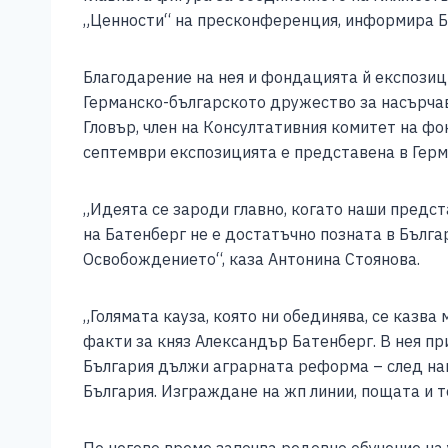
e
e
er
s
l
y
„Ценности“ на пресконференция, информира Б
b
n
A
Li
o
g
p
n
Благодарение на нея и фондацията й експозици
Германско-българското дружество за насърчава
o
er
p
k
Гловър, член на Консултативния комитет на фо
k
септември експозицията е представена в Герм
„Идеята се зароди главно, когато наши предст
на Батенберг не е достатъчно позната в Бълга
Освобождението“, каза Антонина Стоянова.
„Голямата кауза, която ни обединява, се казва
факти за княз Александър Батенберг. В нея пр
България дължи аграрната реформа – след нап
България. Изграждане на жп линии, пощата и т