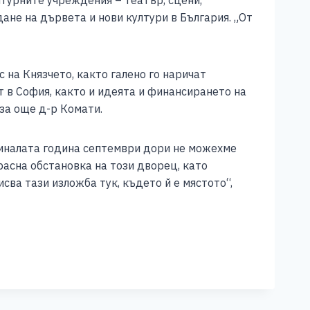
лтурните учреждения – театър, сцени,
ане на дървета и нови култури в България. „От
с на Князчето, както галено го наричат
 в София, както и идеята и финансирането на
за още д-р Комати.
„Миналата година септември дори не можехме
расна обстановка на този дворец, като
сва тази изложба тук, където й е мястото“,