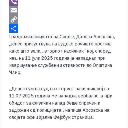
b
s
i
W
o
e
t
h
V
o
n
t
a
i
E
k
g
e
t
b
m
C
Градоначалничката на Скопје, Данела Арсовска,
e
r
s
e
a
o
S
денес присуствува на судско рочиште против,
r
A
r
i
p
h
како што вели, „вториот насилник“ кој, според
p
l
y
a
неа, на 11 јули 2025 година ја нападнал при
p
L
r
извршување службени активности во Општина
Чаир.
i
e
n
„Денес сум на суд со вториот насилник кој на
k
11.07.2025 година ме нападна вербално, а при
обидот за физички напад беше спречен и
задржан од полицијата“, напиша Арсовска на
својата официјална Фејсбук страница.