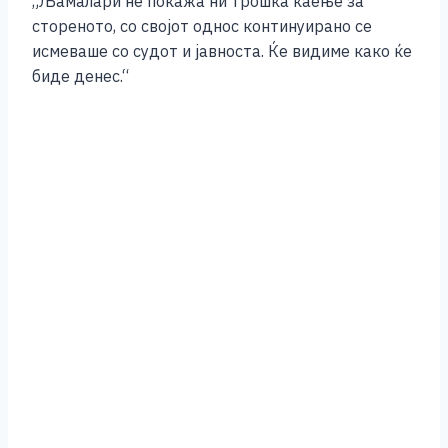
„Љамалари не покажа ни трошка каење за
стореното, со својот однос континуирано се
исмеваше со судот и јавноста. Ќе видиме како ќе
биде денес.“