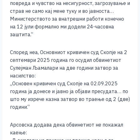
повреда и чувство на несигурност, загрозување и
страв не само кај мене туку и во јавноста…
Министерството за внатрешни работи конечно
на 12 јули формално ми додели 24-часовна
заштитa.“
Според неа, Основниот кривичен суд Скопје на 2
септември 2025 година го осудил обвинетиот
Сулејман Љамалари на две години затвор за
насилство:
„Основен кривичен суд Скопје на 02.09.2025
година ја донесе и јавно ја објави пресудата… по
што му изрече казна затвор во траење од 2 (две)
години.“
Арсовска додава дека обвинетиот не покажал
каење: