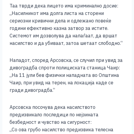
Таа тврди дека лицето има криминално досие:
„Насилникот има долга листа на сторени
сериозни кривични дела и одлежано повеќе
години ефективно казна затвор за истите.
Системот им дозволува да напаѓаат, да вршат
насилство и да убиваат, затоа шетаат слободно.“
Нападот, според Арсовска, се случил при увид за
дивоградба спроти полициската станица Чаир:
„На 11 јули бев физички нападната во Општина
Чаир, при увид на терен, на локација каде се
гради дивоградба.“
Арсовска посочува дека насилството
предизвикало последици по нејзината
безбедност и чувство на сигурност:
„Со ова грубо насилство предизвика телесна