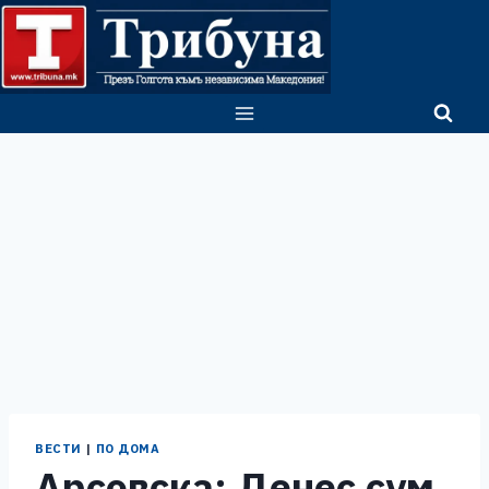
Skip
to
content
ВЕСТИ
|
ПО ДОМА
Арсовска: Денес сум