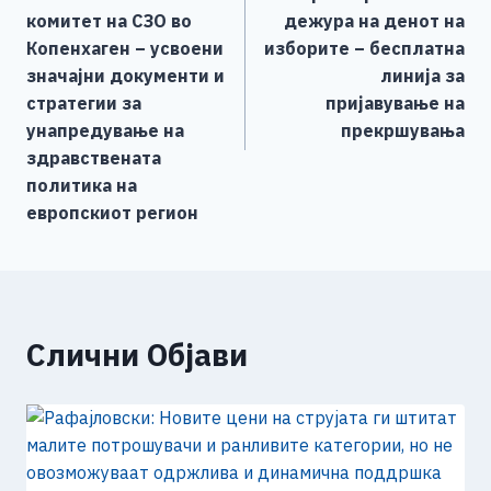
i
e
напис
комитет на СЗО во
дежура на денот на
n
Копенхаген – усвоени
изборите – бесплатна
k
значајни документи и
линија за
стратегии за
пријавување на
унапредување на
прекршувања
здравствената
политика на
европскиот регион
Слични Објави