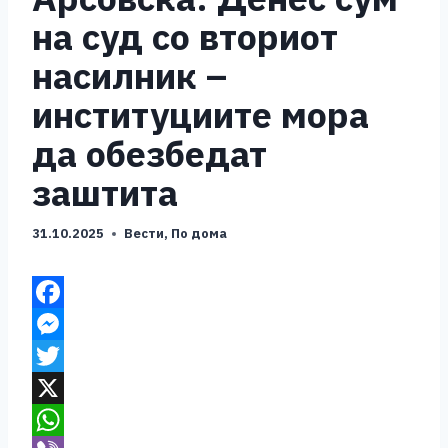
на суд со вториот
насилник –
институциите мора
да обезбедат
заштита
31.10.2025
Вести
,
По дома
F
a
M
c
e
T
e
s
w
X