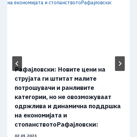
Рафајловски: Новите цени на
струјата ги штитат малите
потрошувачи и ранливите
категории, но не овозможуваат
одржлива и динамична поддршка
на економијата и
стопанствотоРафајловски:
02.01.2023