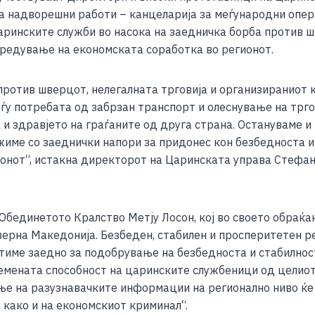
e
 надворешни работи – канцеларија за меѓународни опера
ринските служби во насока на заедничка борба против шв
предување на економската соработка во регионот.
против шверцот, нелегалната трговија и организираниот 
ѓу потребата од забрзан транспорт и олеснување на трго
и здравјето на граѓаните од друга страна. Остануваме и
име со заеднички напори за придонес кон безбедноста и 
ионот“, истакна директорот на Царинската управа Стефа
Обединетото Кралство Метју Лосон, кој во своето обраќа
еверна Македонија. Безбеден, стабилен и просперитетен 
име заедно за подобрување на безбедноста и стабилнос
лемената способност на царинските службеници од целиот
ње на разузнавачките информации на регионално ниво ќ
 како и на економскиот криминал“.