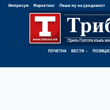
Skip
Импресум
Маркетинг
Пиши му на уредникот
to
content
ПОЧЕТНА
ВЕСТИ
ПОЗИЦИ