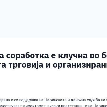
а соработка е клучна во 
а трговија и организира
S
h
управа и со поддршка на Царинската и даночна служба на
ar
 учествуваат директори и високи претставници на Царинс