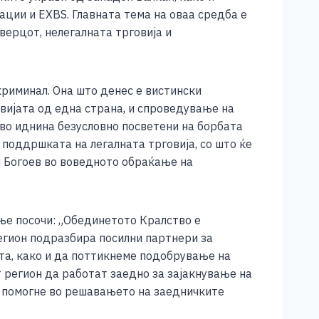
ции и EXBS. Главната тема на оваа средба е
ерцот, нелегалната трговија и
криминал. Она што денес е вистински
вијата од една страна, и спроведување на
 во иднина безусловно посветени на борбата
поддршката на легалната трговија, со што ќе
н Богоев во воведното обраќање на
ње посочи: „Обединетото Кралство е
регион подразбира посилни партнери за
та, како и да поттикнеме подобрување на
 регион да работат заедно за зајакнување на
е помогне во решавањето на заедничките