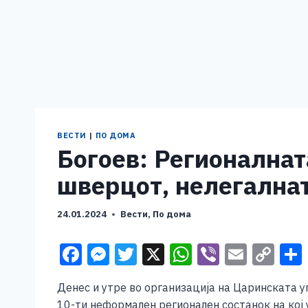
ВЕСТИ
|
ПО ДОМА
Богоев: Регионалнат
шверцот, нелегалнат
24.01.2024
Вести
,
По дома
F
M
T
X
W
Vi
E
C
a
e
wi
h
b
m
o
Денес и утре во организација на Царинската 
c
ss
tt
at
er
ai
p
10-ти неформален регионален состанок на кој