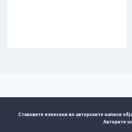
Ставовите изнесени во авторските написи обј
Авторите но