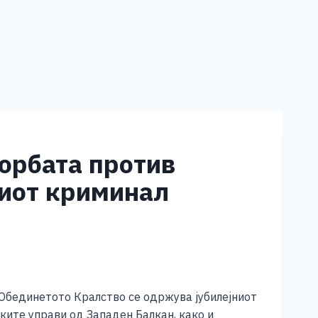
борбата против
ниот криминал
 Обединетото Кралство се одржува јубилејниот
ките управи од Западен Балкан, како и