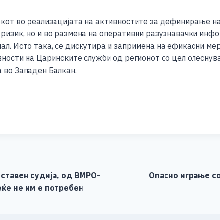
окот во реализацијата на активностите за дефинирање н
 ризик, но и во размена на оперативни разузнавачки инф
ал. Исто така, се дискутира и запримена на ефикасни мер
вности на Царинските служби од регионот со цел олеснув
 во Западен Балкан.
S
h
ar
e
уставен судија, од ВМРО-
Опасно играње со
еќе не им е потребен