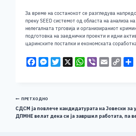
За време на состанокот се разгледува напред
преку SEED системот од областа на анализа на
нелегалната трговија и организираниот кримин
подготовка на заеднички проекти и идни акти
царинските постапки и економската соработка
F
M
T
X
W
Vi
E
C
a
e
wi
h
b
m
o
c
ss
tt
at
er
ai
p
e
e
er
s
l
y
b
n
A
Li
Навигација
ПРЕТХОДНО
o
g
p
n
СДСМ ја повлече кандидатурата на Јовески за 
на
ДПМНЕ велат дека си ја завршил работата, па в
o
er
p
k
напис
k