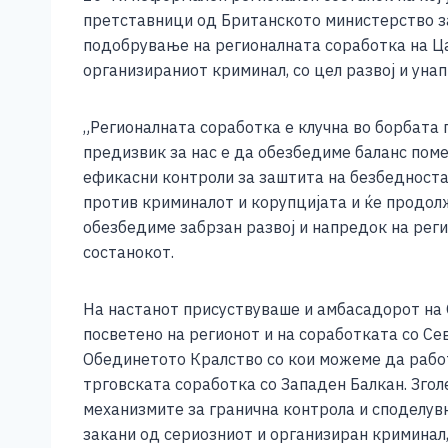
e
e
er
s
l
y
претставници од Британското министерство за
b
n
A
Li
подобрување на регионалната соработка на Ца
организираниот криминал, со цел развој и уна
o
g
p
n
o
er
p
k
„Регионалната соработка е клучна во борбата 
k
предизвик за нас е да обезбедиме баланс поме
ефикасни контроли за заштита на безбедноста 
против криминалот и корупцијата и ќе продолж
обезбедиме забрзан развој и напредок на рег
состанокот.
На настанот присуствуваше и амбасадорот на 
посветено на регионот и на соработката со С
Обединетото Кралство со кои можеме да работ
трговската соработка со Западен Балкан. Зго
механизмите за гранична контрола и споделув
закани од сериозниот и организиран криминал,