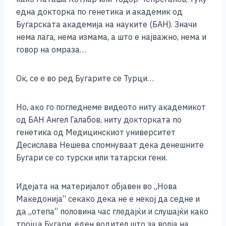
една докторка по генетика и академик од
Бугарската академија на науките (БАН). Значи
нема лага, нема измама, а што е најважно, нема и
говор на омраза…
Ок, се е во ред Бугарите се Турци…
Но, ако го погледнеме видеото ниту академикот
од БАН Ангел Галабов, ниту докторката по
генетика од Медицинскиот университет
Десислава Нешева спомнуваат дека денешните
Бугари се со турски или татарски гени.
Идејата на материјалот објавен во „Нова
Македонија“ секако дека не е некој да седне и
да „отепа“ половина час гледајќи и слушајќи како
тројца Бугари, еден водител што за волја на