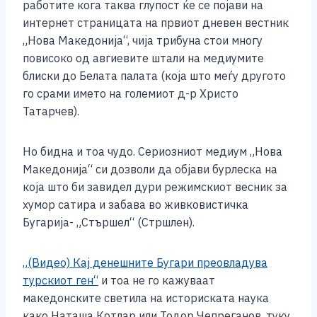
работите кога таква глупост ќе се појави на
интернет страницата на првиот дневен вестник
„Нова Македонија“, чија трибуна стои многу
повисоко од авгиевите штали на медиумите
блиски до Белата палата (која што меѓу другото
го срами името на големиот д-р Христо
Татарчев).
Но бидна и тоа чудо. Сериозниот медиум „Нова
Македонија“ си дозволи да објави бурлеска на
која што би завидел дури режимскиот весник за
хумор сатира и забава во живковистичка
Бугарија- „Стършел“ (Стршлен).
„(Видео) Кај денешните Бугари преовладува
турскиот ген“
и тоа не го кажуваат
македонските светила на историската наука
како Наташа Котлар или Тодор Чепреганов, туку