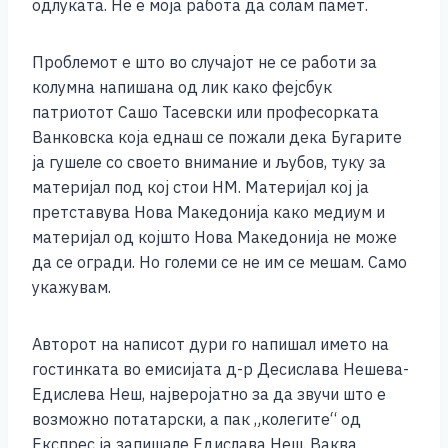
одлуката. Не е моја работа да солам памет.
Проблемот е што во случајот не се работи за
колумна напишана од лик како фејсбук
патриотот Сашо Тасевски или професорката
Ванковска која еднаш се пожали дека Бугарите
ја гушеле со своето внимание и љубов, туку за
материјал под кој стои НМ. Материјал кој ја
претставува Нова Македонија како медиум и
материјал од којшто Нова Македонија не може
да се огради. Но големи се не им се мешам. Само
укажувам.
Авторот на написот дури го напишал името на
гостинката во емисијата д-р Десислава Нешева-
Едислева Неш, најверојатно за да звучи што е
возможно потатарски, а пак „колегите“ од
Експрес ја запишале Едислава Неш. Ваква