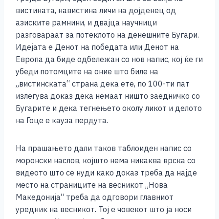
вистината, навистина личи на дојденец од
азиските рамнини, и двајца научници
разговараат за потеклото на денешните Бугари.
Идејата е Денот на победата или Денот на
Европа да биде одбележан со нов напис, кој ќе ги
убеди потомците на оние што биле на
„вистинската“ страна дека ете, по 100-ти пат
излегува доказ дека немаат ништо заедничко со
Бугарите и дека тегнењето околу ликот и делото
на Гоце е кауза пердута.
На прашањето дали таков таблоиден напис со
моронски наслов, којшто нема никаква врска со
видеото што се нуди како доказ треба да најде
место на страниците на весникот „Нова
Македонија“ треба да одговори главниот
уредник на весникот. Тој е човекот што ја носи