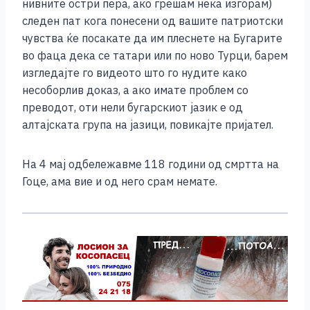
нивните остри пера, ако грешам нека изгорам)
следен пат кога понесени од вашите патриотски
чувства ќе посакате да им плеснете на Бугарите
во фаца дека се татари или по ново Турци, барем
изгледајте го видеото што го нудите како
несоборлив доказ, а ако имате проблем со
преводот, оти нели бугарскиот јазик е од
алтајската група на јазици, повикајте пријател.
На 4 мај одбележавме 118 години од смртта на
Гоце, ама вие и од него срам немате.