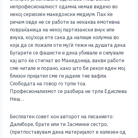
непрофесионалност одамна немав видено во
некој сериозен македонски медиум. Пак ќе
речам овде не се работи за некаква емотивна
повраќаница на некој партизански внук или
внука, кој/која ете сака да напише колумна во
која да се пожали оти му/ѝ тежи на душата дека
Бугарите се фашисти и дека убивале и силувале
кај што ќе стигнат во Македонија, вакви работи
сме читале и порано, како што би рекол еден мој
близок пријател сме ги јаделе тие вафли.
Слободата на говор го трпи тоа.
Професионализмот се разбира не трпи Едислева
Неш…
Бесплатен совет кон авторот на писанието:
Далиборе, брате или ти Јасминке сестро,
(претпоставувам дека материјалот е излезен од