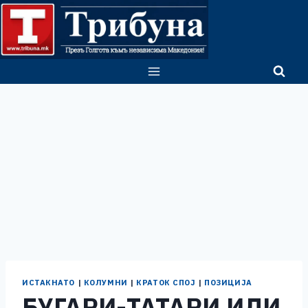
Skip
to
content
ИСТАКНАТО
|
КОЛУМНИ
|
КРАТОК СПОЈ
|
ПОЗИЦИЈА
БУГАРИ-ТАТАРИ ИЛИ