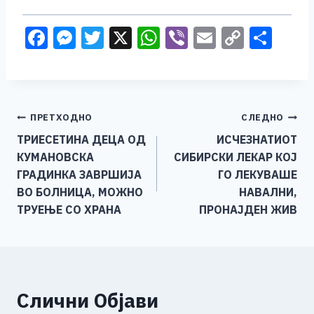
F
M
T
X
W
Vi
E
C
S
a
e
wi
h
b
m
o
h
c
ss
tt
at
er
ai
p
ar
e
e
er
s
l
y
e
Навигација
ПРЕТХОДНО
СЛЕДНО
b
n
A
Li
ТРИЕСЕТИНА ДЕЦА ОД
ИСЧЕЗНАТИОТ
o
g
p
n
на
КУМАНОВСКА
СИБИРСКИ ЛЕКАР КОЈ
o
er
p
k
напис
ГРАДИНКА ЗАВРШИЈА
ГО ЛЕКУВАШЕ
k
ВО БОЛНИЦА, МОЖНО
НАВАЛНИ,
ТРУЕЊЕ СО ХРАНА
ПРОНАЈДЕН ЖИВ
Слични Објави