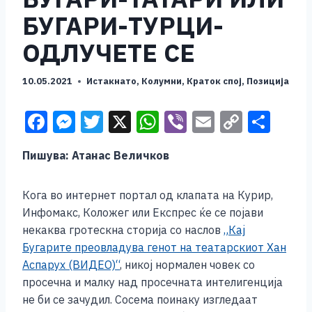
БУГАРИ-ТУРЦИ-
ОДЛУЧЕТЕ СЕ
10.05.2021
Истакнато
,
Колумни
,
Краток спој
,
Позиција
F
M
T
X
W
Vi
E
C
S
a
e
wi
h
b
m
o
h
Пишува: Атанас Величков
c
ss
tt
at
er
ai
p
ar
e
e
er
s
l
y
e
Кога во интернет портал од клапата на Курир,
b
n
A
Li
Инфомакс, Коложег или Експрес ќе се појави
o
g
p
n
некаква гротескна сторија со наслов
„Кај
Бугарите преовладува генот на театарскиот Хан
o
er
p
k
Аспарух (ВИДЕО)“
, никој нормален човек со
k
просечна и малку над просечната интелигенција
не би се зачудил. Сосема поинаку изгледаат