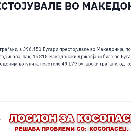
РЕСТОЈУВАЛЕ ВО МАКЕДО
S
h
 граѓани, а 396.450 Бугари престојувале во Македонија, 
ar
годинава, пак, 45.818 македонски државјани биле во Буга
e
едонија во јуни ја посетиле 49.179 бугарски граѓани, од к