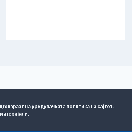
говараат на уредувачката политика на сајтот.
 материјали.