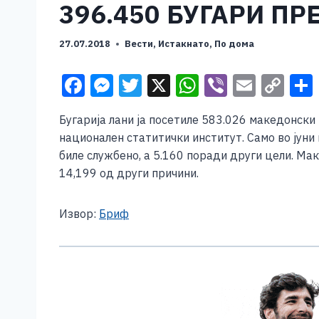
396.450 БУГАРИ П
27.07.2018
Вести
,
Истакнато
,
По дома
F
M
T
X
W
Vi
E
C
a
e
wi
h
b
m
o
Бугарија лани ја посетиле 583.026 македонски
c
ss
tt
at
er
ai
p
национален статитички институт. Само во јуни 
e
e
er
s
l
y
биле службено, а 5.160 поради други цели. Мак
b
n
A
Li
14,199 од други причини.
o
g
p
n
Извор:
Бриф
o
er
p
k
k