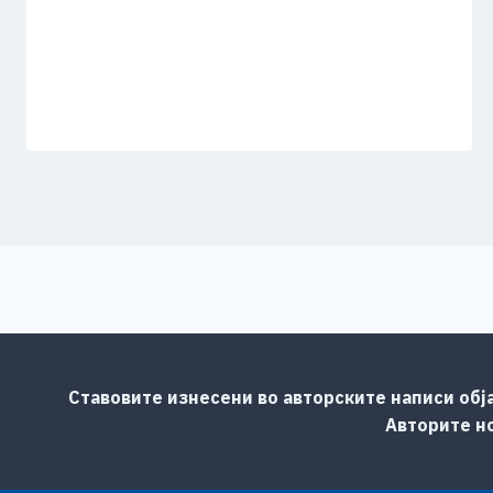
Ставовите изнесени во авторските написи обј
Авторите но