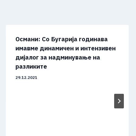
Османи: Со Бугарија годинава
имавме динамичен и интензивен
дијалог за надминување на
разликите
29.12.2021