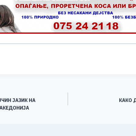
S
h
ar
e
ЧИН ЈАЗИК НА
КАКО 
МАКЕДОНИЈА