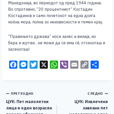
Македонија, во периодот од пред 1944 година.
Во спротивно, “20 процентниот“ Костадин
Костадинов е само почетокот на една долга
ноќна мора, полна зо неизвесности и темен крај.
“Правењето држава“ носи занес и визија, но
бара и жртви…не може да се има сѐ, отсекогаш и
засекогаш!
F
M
T
X
W
Vi
E
C
S
a
e
wi
h
b
m
o
h
c
ss
tt
at
er
ai
p
ar
e
e
er
s
l
y
e
Навигација
ПРЕТХОДНО
СЛЕДНО
b
n
A
Li
ЦУК: Пет малолетни
ЦУК: Извлечени
o
g
p
n
на
лица и еден возрасен
завеани пет
o
er
p
k