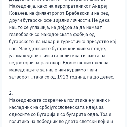
Македонија, како на европратеникот Андреј
Ковачев, на филантропот Врабевски и на ред
други бугарски официјални личности. Не дека
нешто се уплашија, не дојдоа за да немаат
главоболки со македонската фобија од
бугарското, па макар и туристичко присуство кај
нас. Македонските бугари кои живеат овде,
југомакедонистичката политика ги смета за
недостојни за разговор. Единствениот лек на
македонците за нив е или куршумот или
затворот…така сѐ од 1913 година, па до денес.
2.
Македонската современа политика е ученик и
наследник на србојугословенската идеја за
односите со Бугарија и со бугарите овде. Тоа е
политика на победник во двете светски војни и