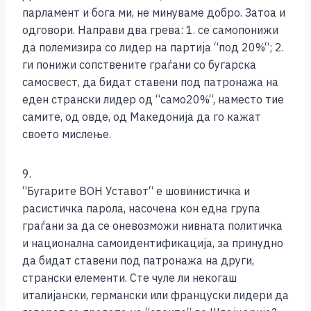
парламент и бога ми, не минуваме добро. Затоа и
одговори. Направи два грева: 1. се самопонижи
да полемизира со лидер на партија “под 20%“; 2.
ги понижи сопствените граѓани со бугарска
самосвест, да бидат ставени под патронажа на
еден странски лидер од “само20%“, наместо тие
самите, од овде, од Македонија да го кажат
своето мислење.
9.
“Бугарите ВОН Уставот“ е шовинистичка и
расистичка парола, насочена кон една група
граѓани за да се оневозможи нивната политичка
и национална самоидентификација, за принудно
да бидат ставени под патронажа на други,
странски елементи. Сте чуле ли некогаш
италијански, германски или француски лидери да