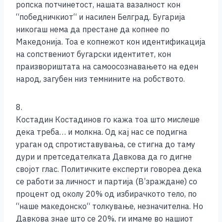
ропска потчинетост, нашата вазалност кон
“победничкиот“ и насилен Белград. Бугарија
никогаш нема да престане да копнее по
Македонија. Тоа е копнежот кон идентификација
на сопствениот бугарски идентитет, кон
праизвориштата на самоосознавањето на еден
народ, загубен низ темнините на робството.
8.
Костадин Костадинов го кажа тоа што мислеше
дека треба… и молкна. Од кај нас се подигна
ураган од спротиставувања, се стигна до таму
дури и претседателката Давкова да го дигне
својот глас. Политичките експерти говореа дека
се работи за личност и партија (В’зраждане) со
процент од околу 20% од избирачкото тело, по
“наше македонско“ толкување, незначителна. Но
Давкова знае што се 20%, ги имаме во нашиот