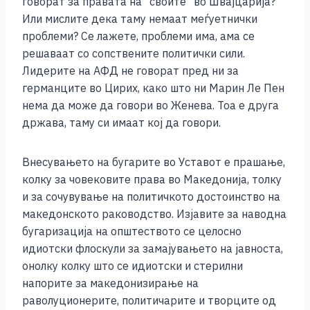
говорат за правата на “своите“ во Швајцарија?
Или мислите дека таму немаат меѓуетнички
проблеми? Се лажете, проблеми има, ама се
решаваат со сопствените политички сили.
Лидерите на АФД не говорат пред ни за
германците во Цирих, како што ни Марин Ле Пен
нема да може да говори во Женева. Тоа е друга
држава, таму си имаат кој да говори.
Внесувањето на бугарите во Уставот е прашање,
колку за човековите права во Македонија, толку
и за сочувување на политичкото достоинство на
македонското раководство. Изјавите за наводна
бугаризација на општеството се целосно
идиотски флоскули за замајувањето на јавноста,
онолку колку што се идиотски и стерилни
напорите за македонизирање на
раволуционерите, политичарите и творците од