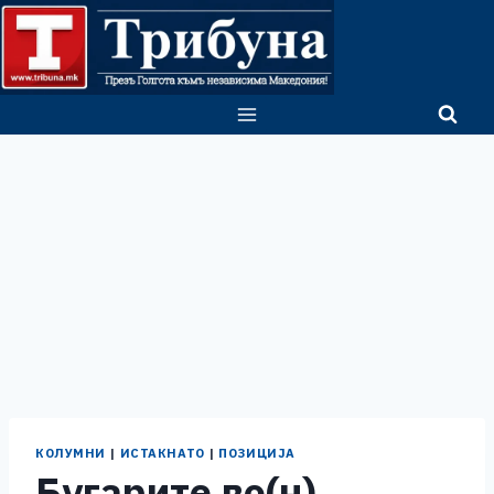
Skip
to
content
КОЛУМНИ
|
ИСТАКНАТО
|
ПОЗИЦИЈА
Бугарите во(н)