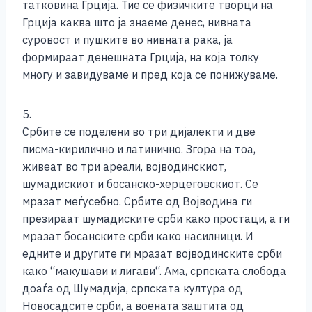
татковина Грција. Тие се физичките творци на
Грција каква што ја знаеме денес, нивната
суровост и пушките во нивната рака, ја
формираат денешната Грција, на која толку
многу и завидуваме и пред која се понижуваме.
5.
Србите се поделени во три дијалекти и две
писма-кирилично и латинично. Згора на тоа,
живеат во три ареали, војводинскиот,
шумадискиот и босанско-херцеговскиот. Се
мразат меѓусебно. Србите од Војводина ги
презираат шумадиските срби како простаци, а ги
мразат босанските срби како насилници. И
едните и другите ги мразат војводинските срби
како “макушави и лигави“. Ама, српската слобода
доаѓа од Шумадија, српската култура од
Новосадсите срби, а воената заштита од