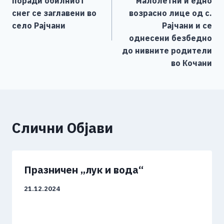
напис
поради обилниот
малолетни и едно
k
снег се заглавени во
возрасно лице од с.
село Рајчани
Рајчани и се
однесени безбедно
до нивните родители
во Кочани
Слични Објави
Празничен „лук и вода“
21.12.2024