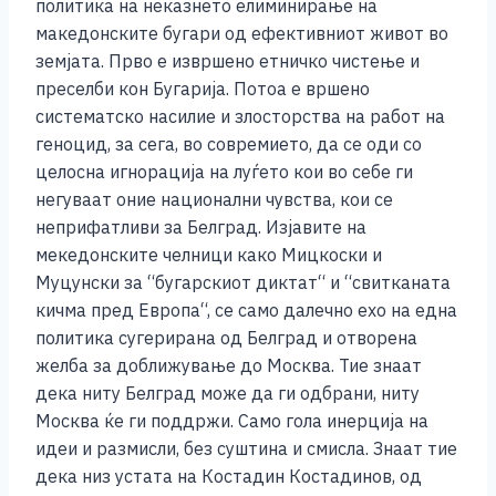
политика на неказнето елиминирање на
македонските бугари од ефективниот живот во
земјата. Прво е извршено етничко чистење и
преселби кон Бугарија. Потоа е вршено
систематско насилие и злосторства на работ на
геноцид, за сега, во совремието, да се оди со
целосна игнорација на луѓето кои во себе ги
негуваат оние национални чувства, кои се
неприфатливи за Белград. Изјавите на
мекедонските челници како Мицкоски и
Муцунски за “бугарскиот диктат“ и “свитканата
кичма пред Европа“, се само далечно ехо на една
политика сугерирана од Белград и отворена
желба за доближување до Москва. Тие знаат
дека ниту Белград може да ги одбрани, ниту
Москва ќе ги поддржи. Само гола инерција на
идеи и размисли, без суштина и смисла. Знаат тие
дека низ устата на Костадин Костадинов, од