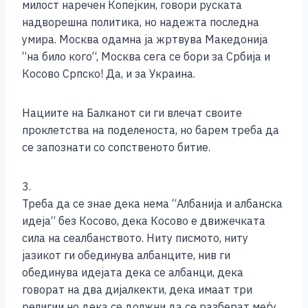
милост наречен Копејкин, говори руската
надворешна политика, но надежта последна
умира. Москва одамна ја жртвува Македонија
“на било кого“, Москва сега се бори за Србија и
Косово Српско! Да, и за Украина.
Нациите на Балканот си ги влечат своите
проклетства на поделеноста, но барем треба да
се запознати со сопственото битие.
3.
Треба да се знае дека нема “Албанија и албанска
идеја“ без Косово, дека Косово е движечката
сила на сеалбанството. Ниту писмото, ниту
јазикот ги обединува албанците, нив ги
обединува идејата дека се албанци, дека
говорат на два дијалкекти, дека имаат три
религии но дека се должни да се разберат меѓу