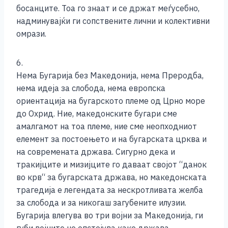
босанците. Тоа го знаат и се држат меѓусебно,
надминувајќи ги сопствените лични и колективни
омрази.
6.
Нема Бугарија без Македонија, нема Преродба,
нема идеја за слобода, нема европска
ориентација на бугарското племе од Црно море
до Охрид. Ние, македонските бугари сме
амалгамот на тоа племе, ние сме неопходниот
елемент за постоењето и на бугарската црква и
на современата држава. Сигурно дека и
тракијците и мизијците го даваат својот “данок
во крв“ за бугарската држава, но македонската
трагедија е легендата за нескротливата желба
за слобода и за никогаш загубените илузии.
Бугарија влегува во три војни за Македонија, ги