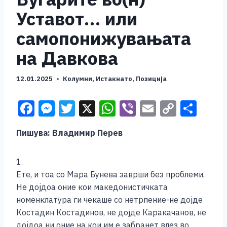
Уставот… или
самопонижувањата
на Давкова
12.01.2025
Колумни
,
Истакнато
,
Позиција
F
M
T
X
W
Vi
E
C
S
a
e
wi
h
b
m
o
h
Пишува: Владимир Перев
c
ss
tt
at
er
ai
p
ar
e
e
er
s
l
y
e
1.
b
n
A
Li
Ете, и тоа со Мара Бунева заврши без проблеми.
o
g
p
n
Не дојдоа оние кои македонистичката
номенклатура ги чекаше со нетрпение-не дојде
o
er
p
k
Костадин Костадинов, не дојде Каракачанов, не
k
дојдоа ни оние на кои им е забранет влез во