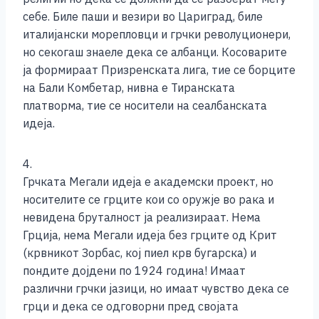
себе. Биле паши и везири во Цариград, биле
италијански морепловци и грчки револуционери,
но секогаш знаеле дека се албанци. Косоварите
ја формираат Призренската лига, тие се борците
на Бали Комбетар, нивна е Тиранската
платворма, тие се носители на сеалбанската
идеја.
4.
Грчката Мегали идеја е академски проект, но
носителите се грците кои со оружје во рака и
невидена бруталност ја реализираат. Нема
Грција, нема Мегали идеја без грците од Крит
(крвникот Зорбас, кој пиел крв бугарска) и
пондите дојдени по 1924 година! Имаат
различни грчки јазици, но имаат чувство дека се
грци и дека се одговорни пред својата