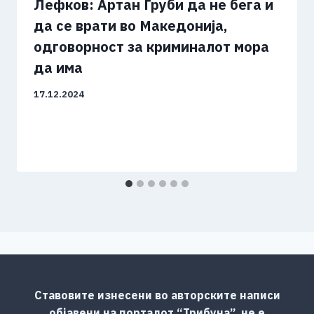
Лефков: Артан Груби да не бега и
да се врати во Македонија,
одговорност за криминалот мора
да има
17.12.2024
Ставовите изнесени во авторските написи
објавени на порталот “Трибуна”, не е