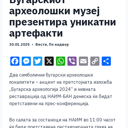
археолошки музеј
презентира уникатни
артефакти
30.01.2025
Вести
,
По надвор
F
M
T
X
W
Vi
E
C
S
a
e
wi
h
b
m
o
h
Два симболични бугарски археолошки
c
ss
tt
at
er
ai
p
ar
локалитети – акцент на претстојната изложба
e
e
er
s
l
y
e
„Бугарска археологија 2024“ и нивната
b
n
A
Li
реставрација од НАИМ-БАН денеска ќе бидат
претставени на прес-конференција.
o
g
p
n
o
er
p
k
Во салата за состаноци на НАИМ во 11:00 часот
k
ќе биде претставена реставрираната глава на