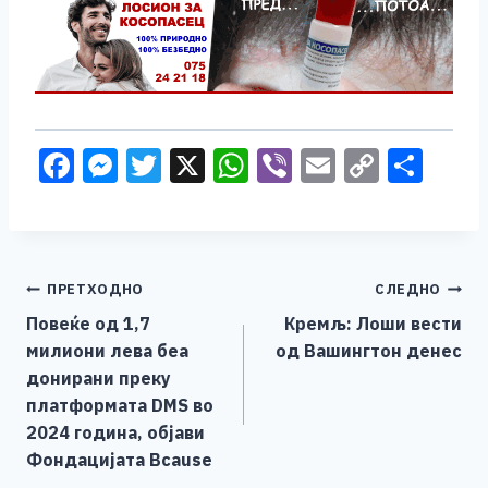
F
M
T
X
W
Vi
E
C
S
a
e
wi
h
b
m
o
h
c
ss
tt
at
er
ai
p
ar
e
e
er
s
l
y
e
Навигација
ПРЕТХОДНО
СЛЕДНО
b
n
A
Li
Повеќе од 1,7
Кремљ: Лоши вести
o
g
p
n
на
милиони лева беа
од Вашингтон денес
o
er
p
k
напис
донирани преку
k
платформата DMS во
2024 година, објави
Фондацијата Bcause