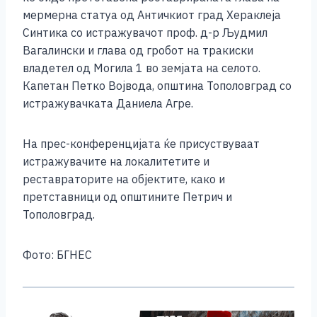
мермерна статуа од Античкиот град Хераклеја
Синтика со истражувачот проф. д-р Људмил
Вагалински и глава од гробот на тракиски
владетел од Могила 1 во земјата на селото.
Капетан Петко Војвода, општина Тополовград со
истражувачката Даниела Агре.
На прес-конференцијата ќе присуствуваат
истражувачите на локалитетите и
реставраторите на објектите, како и
претставници од општините Петрич и
Тополовград.
Фото: БГНЕС