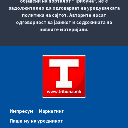
објавени на порталот “Трибуна”, не е
задолжително да одговараат на уредувачката
политика на сајтот. Авторите носат
одговорност за јазикот и содржината на
нивните материјали.
Импресум
Маркетинг
Пиши му на уредникот