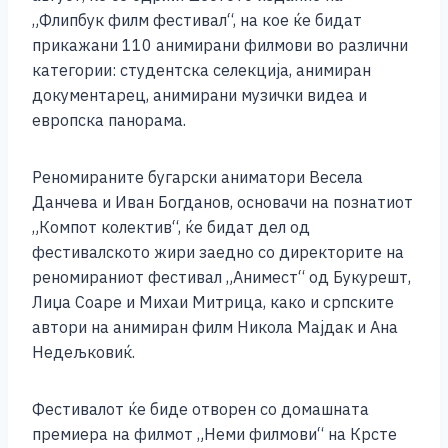
e
e
er
s
l
y
e
„Флипбук филм фестивал“, на кое ќе бидат
b
n
A
Li
прикажани 110 анимирани филмови во различни
категории: студентска селекција, анимиран
o
g
p
n
документарец, анимирани музички видеа и
o
er
p
k
европска панорама.
k
Реномираните бугарски аниматори Весела
Данчева и Иван Богданов, основачи на познатиот
„Компот колектив“, ќе бидат дел од
фестивалското жири заедно со директорите на
реномираниот фестивал „Анимест“ од Букурешт,
Лиџа Соаре и Михаи Митрица, како и српските
автори на анимиран филм Никола Мајдак и Ана
Недељковиќ.
Фестивалот ќе биде отворен со домашната
премиера на филмот „Неми филмови“ на Крсте