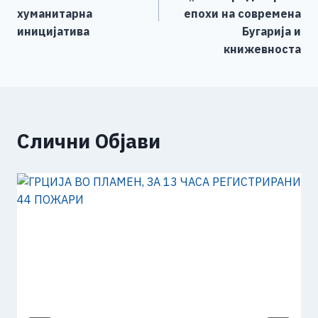
хуманитарна
епохи на современа
иницијатива
Бугарија и
книжевноста
Слични Објави