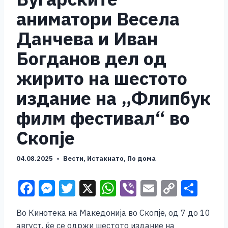
аниматори Весела
Данчева и Иван
Богданов дел од
жирито на шестото
издание на „Флипбук
филм фестивал“ во
Скопје
04.08.2025
Вести
,
Истакнато
,
По дома
F
M
T
X
W
Vi
E
C
S
a
e
wi
h
b
m
o
h
Во Кинотека на Македонија во Скопје, од 7 до 10
c
ss
tt
at
er
ai
p
ar
август, ќе се одржи шестото издание на