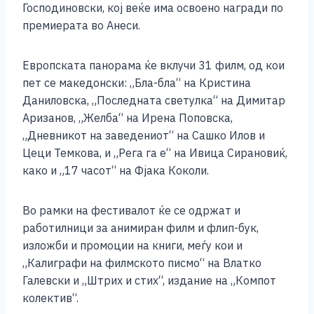
Господиновски, кој веќе има освоено награди по
премиерата во Анеси.
Европската панорама ќе вклучи 31 филм, од кои
пет се македонски: „Бла-бла“ на Кристина
Даниловска, „Последната светулка“ на Димитар
Аризанов, „Желба“ на Ирена Поповска,
„Дневникот на заведениот“ на Сашко Илов и
Цеци Темкова, и „Рега га е“ на Ивица Сирановиќ,
како и „17 часот“ на Фјака Коколи.
Во рамки на фестивалот ќе се одржат и
работилници за анимиран филм и флип-бук,
изложби и промоции на книги, меѓу кои и
„Калиграфи на филмското писмо“ на Влатко
Галевски и „Штрих и стих“, издание на „Компот
колектив“.