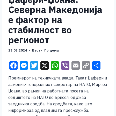
Северна Македонија
е фактор на
стабилност во
регионот
13.02.2024
Вести
,
По дома
F
M
T
X
W
Vi
E
C
S
a
e
wi
h
b
m
o
h
Премиерот на техничката влада, Талат Џафери и
c
ss
tt
at
er
ai
p
ar
заменик- генералниот секретар на НАТО, Мирчеа
e
e
er
s
l
y
e
Џоана, во рамки на работната посета на
b
n
A
Li
седиштето на НАТО во Брисел, одржаа
заедничка средба. На средбата, како што
o
g
p
n
информираа од владината прес-служба,
o
er
p
k