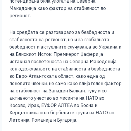
потенцирана била улогата на Северна
k
Македонија како фактор на стабилност во
регионот.
На средбата се разговарало за безбедноста и
стабилноста на регионот, но и за глобалната
безбедност и актуелните случувања во Украина и
на Блискиот Исток. Премиерот Џафери ја
истакнал посветеноста на Северна Македонија
кон одржувањето на стабилноста и безбедноста
во Евро-Атлантската област, како една од
поновите членки, не само како влијателен фактор
на стабилност на Западен Балкан, туку и со
активното учество во мисиите на НАТО во
Косово, Ирак, ЕУФОР АЛТЕА во Босна и
Херцеговина и во борбените групи на НАТО во
Летонија, Романија и Бугарија.