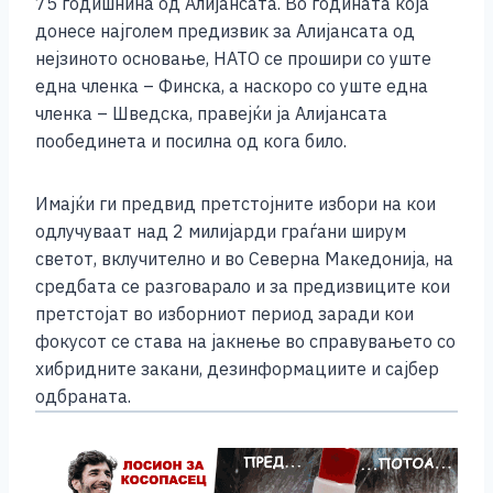
75 годишнина од Алијансата. Во годината која
донесе најголем предизвик за Алијансата од
нејзиното основање, НАТО се прошири со уште
една членка – Финска, а наскоро со уште една
членка – Шведска, правејќи ја Алијансата
пообединета и посилна од кога било.
Имајќи ги предвид претстојните избори на кои
одлучуваат над 2 милијарди граѓани ширум
светот, вклучително и во Северна Македонија, на
средбата се разговарало и за предизвиците кои
претстојат во изборниот период заради кои
фокусот се става на јакнење во справувањето со
хибридните закани, дезинформациите и сајбер
одбраната.