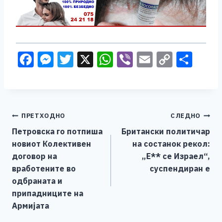
F
M
T
X
W
Vi
E
C
S
a
e
wi
h
b
m
o
h
c
ss
tt
at
er
ai
p
ar
e
e
er
s
l
y
e
Навигација
ПРЕТХОДНО
СЛЕДНО
b
n
A
Li
Петровска го потпиша
Британски политичар
o
g
p
n
на
новиот Колективен
на состанок рекол:
o
er
p
k
напис
договор на
„Е** се Израел“,
k
вработените во
суспендиран е
одбраната и
припадниците на
Армијата