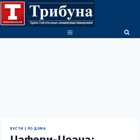
Skip
to
content
ВЕСТИ
|
ПО ДОМА
Џафери-Џоана: