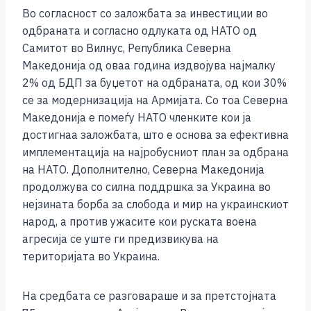
Во согласност со заложбата за инвестиции во
одбраната и согласно одлуката од НАТО од
Самитот во Вилнус, Република Северна
Македонија од оваа година издвојува најмалку
2% од БДП за буџетот на одбраната, од кои 30%
се за модернизација на Армијата. Со тоа Северна
Македонија е помеѓу НАТО членките кои ја
достигнаа заложбата, што е основа за ефективна
имплементација на најробусниот план за одбрана
на НАТО. Дополнително, Северна Македонија
продолжува со силна поддршка за Украина во
нејзината борба за слобода и мир на украинскиот
народ, а против ужасите кои руската воена
агресија се уште ги предизвикува на
територијата во Украина.
На средбата се разговараше и за претстојната