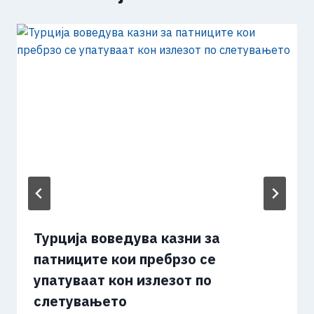
Турција воведува казни за
патниците кои пребрзо се
упатуваат кон излезот по
слетувањето