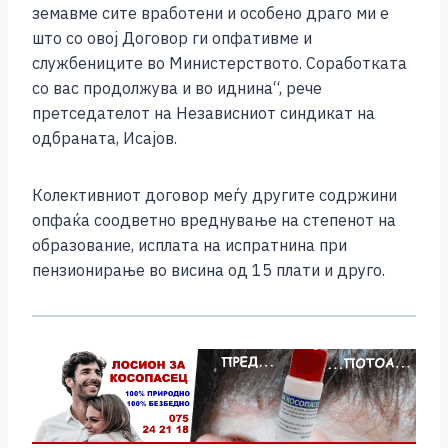
земавме сите вработени и особено драго ми е
што со овој Договор ги опфативме и
службениците во Министерството. Соработката
со вас продолжува и во иднина“, рече
претседателот на Независниот синдикат на
одбраната, Исајов.
Колективниот договор меѓу другите содржини
опфаќа соодветно вреднување на степенот на
образование, исплата на испратнина при
пензионирање во висина од 15 плати и друго.