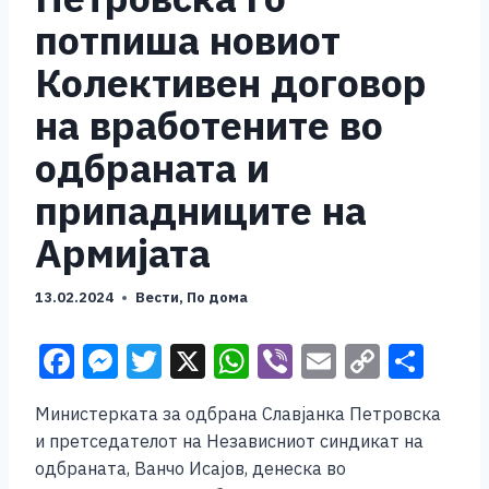
потпиша новиот
Колективен договор
на вработените во
одбраната и
припадниците на
Армијата
13.02.2024
Вести
,
По дома
F
M
T
X
W
Vi
E
C
S
a
e
wi
h
b
m
o
h
Министерката за одбрана Славјанка Петровска
c
ss
tt
at
er
ai
p
ar
и претседателот на Независниот синдикат на
e
e
er
s
l
y
e
одбраната, Ванчо Исајов, денеска во