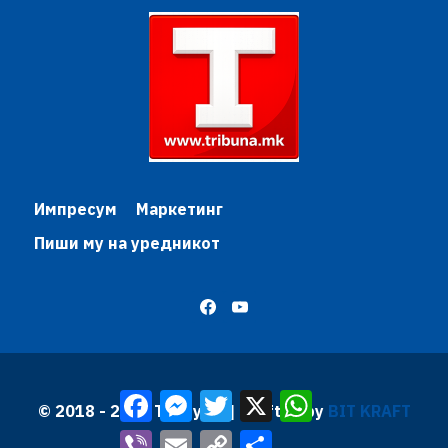
Импресум
Маркетинг
Пиши му на уредникот
Facebook
Messenger
Twitter
X
WhatsApp
© 2018 - 2026 Трибуна | Krafted by
BIT KRAFT
Viber
Email
Copy
Share