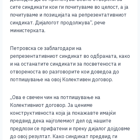
сите синдикати кои ги почитуваме во целост, а ја
почитуваме и позицијата на репрезентативниот
синдикат. Дијалогот продолжува“, рече
министерката.
Петровска се заблагодари на
репрезентативниот синдикат во одбраната, како
и на останатите синдикати за посветеноста и
отвореноста во разговорите кои доведоа до
потпишување на овој Колективен договор.
„Ова е свечен чин на потпишување на
Колективниот договор. Ја цениме
конструктивноста која ја покажавте имајќи
предвид дека најголемиот дел од нашите
предлози се прифатени и преку дијалог дојдовме
до овој резултат. Како синдикат предвид ги