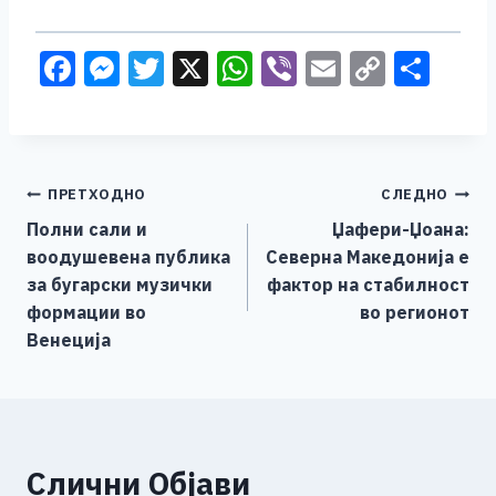
F
M
T
X
W
Vi
E
C
S
a
e
wi
h
b
m
o
h
c
ss
tt
at
er
ai
p
ar
e
e
er
s
l
y
e
Навигација
ПРЕТХОДНО
СЛЕДНО
b
n
A
Li
Полни сали и
Џафери-Џоана:
o
g
p
n
на
воодушевена публика
Северна Македонија е
o
er
p
k
напис
за бугарски музички
фактор на стабилност
k
формации во
во регионот
Венеција
Слични Објави