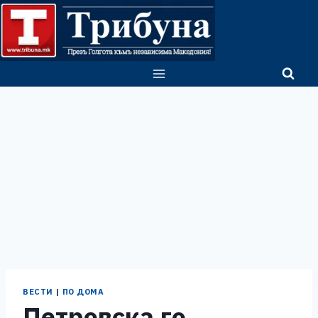
Skip
to
content
ВЕСТИ
|
ПО ДОМА
Петровска го