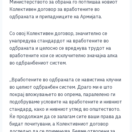
b
n
A
Li
Министерството за обрана го потпишаа новиот
Колективен договор за вработените во
o
g
p
n
одбраната и припадниците на Армијата.
o
er
p
k
k
Со овој Колективен договор, значително се
унапредува стандардот на вработените во
одбраната и целосно се вреднува трудот на
вработените кои се исклучително значајна алка
во одбранбениот систем.
„Вработените во одбраната се навистина клучни
во целиот одбранбен систем. Драго ми е што
покрај вложувањето во опрема, паралелено ги
подобруваме условите на вработените и нивниот
стандард, како и нивниот углед во општеството.
Ќе продолжам да се залагам сите ваши права да
бидат почитувани, а Колективниот договор
доследно да се применува. Бевме отворени за